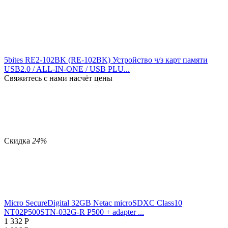
5bites RE2-102BK (RE-102BK) Устройство ч/з карт памяти
USB2.0 / ALL-IN-ONE / USB PLU...
Свяжитесь с нами насчёт цены
Скидка
24%
Micro SecureDigital 32GB Netac microSDXC Class10
NT02P500STN-032G-R P500 + adapter ...
1 332
Р