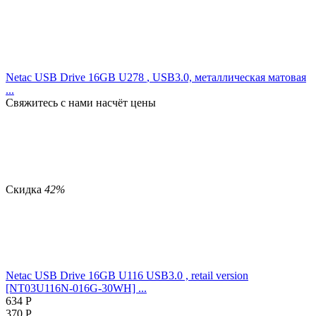
Netac USB Drive 16GB U278
, USB3.0, металлическая матовая
...
Свяжитесь с нами насчёт цены
Скидка
42%
Netac USB Drive 16GB U116 USB3.0 , retail version
[NT03U116N-016G-30WH] ...
634
Р
370
Р