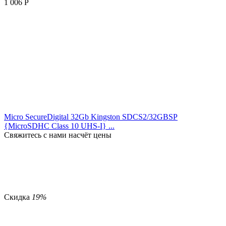
1 006
Р
Micro SecureDigital 32Gb Kingston SDCS2/32GBSP
{MicroSDHC Class 10 UHS-I} ...
Свяжитесь с нами насчёт цены
Скидка
19%