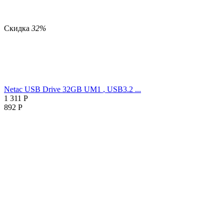
Скидка
32%
Netac USB Drive 32GB UM1
, USB3.2 ...
1 311
Р
892
Р