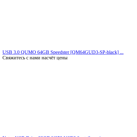
USB 3.0 QUMO 64GB Speedster [QM64GUD3-SP-black] ...
Свяжитесь с нами насчёт цены