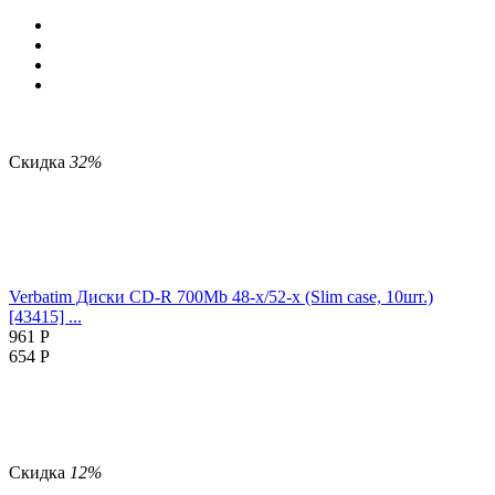
Скидка
32%
Verbatim Диски CD-R 700Mb 48-х/52-х (Slim case, 10шт.)
[43415] ...
961
Р
654
Р
Скидка
12%