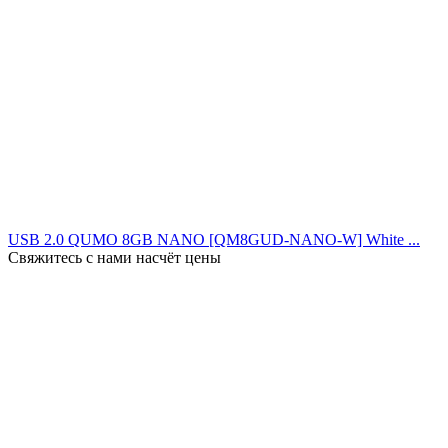
USB 2.0 QUMO 8GB NANO [QM8GUD-NANO-W] White ...
Свяжитесь с нами насчёт цены