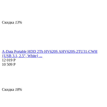
Скидка
13%
A-Data Portable HDD 2Tb HV620S AHV620S-2TU31-CWH
{USB 3.1, 2.5", White} ...
12 019
Р
10 509
Р
Скидка
18%