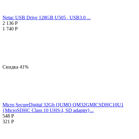
Netac USB Drive 128GB U505
, USB3.0 ...
2 136
Р
1 740
Р
Скидка
41%
Micro SecureDigital 32Gb QUMO QM32GMICSDHC10U1
{MicroSDHC Class 10 UHS-I, SD adapter}...
548
Р
321
Р