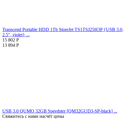
Transcend Portable HDD 1Tb StoreJet TS1TSJ25H3P {USB 3.0,
2.5", violet} ...
15 802
Р
13 894
Р
USB 3.0 QUMO 32GB Speedster [QM32GUD3-SP-black] ...
Свяжитесь с нами насчёт цены