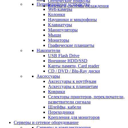
Оптические приводы
Периферийные устройства
Кулеры и системы охлаждения
Web-камеры
Колонки
Наушники и микрофоны
Клавиатуры
Манипуляторы
Мыши
Мониторы
Графические планшеты
Накопители
USB Flash Drive
Внешние HDD/SSD
Карты памяти, Card reader
CD / DVD / Blu-Ray диски
Аксессуары
Аксессуары к ноутбукам
Аскессуары к планшетам
Коврики
Селекторы принтеров, переключатели,
разветвители сигнала
Шлейфы, кабели
Переходники
Крепления для мониторов
Серверы и сетевое оборудование
Серверы и комплектующие