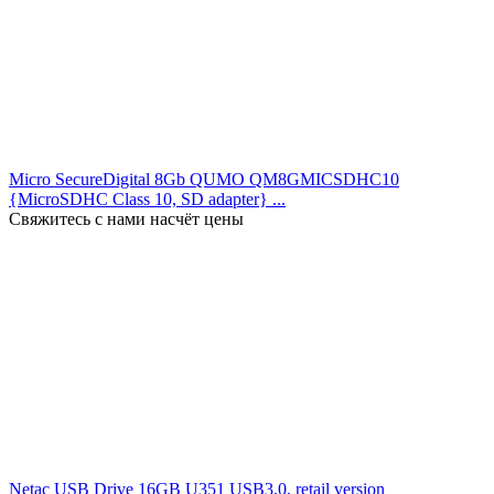
Micro SecureDigital 8Gb QUMO QM8GMICSDHC10
{MicroSDHC Class 10, SD adapter} ...
Свяжитесь с нами насчёт цены
Netac USB Drive 16GB U351 USB3.0, retail version