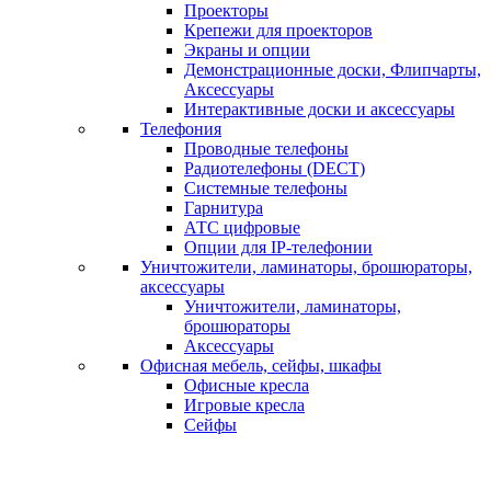
Проекторы
Крепежи для проекторов
Экраны и опции
Демонстрационные доски, Флипчарты,
Аксессуары
Интерактивные доски и аксессуары
Телефония
Проводные телефоны
Радиотелефоны (DECT)
Системные телефоны
Гарнитура
АТС цифровые
Опции для IP-телефонии
Уничтожители, ламинаторы, брошюраторы,
аксессуары
Уничтожители, ламинаторы,
брошюраторы
Аксессуары
Офисная мебель, сейфы, шкафы
Офисные кресла
Игровые кресла
Сейфы