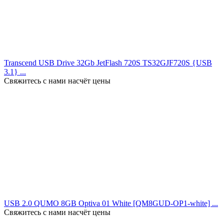
Transcend USB Drive 32Gb JetFlash 720S TS32GJF720S {USB
3.1} ...
Свяжитесь с нами насчёт цены
USB 2.0 QUMO 8GB Optiva 01 White [QM8GUD-OP1-white] ...
Свяжитесь с нами насчёт цены