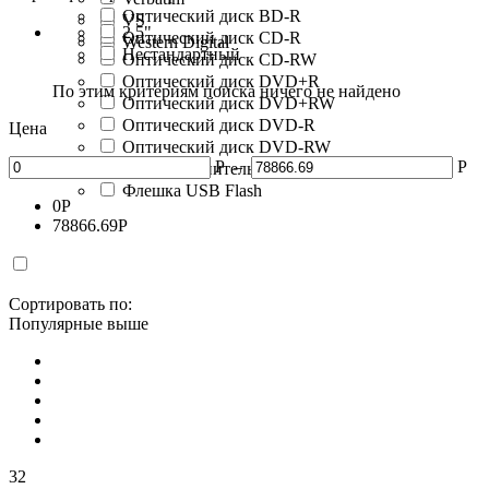
Оптический диск BD-R
VS
2.5"
Оптический диск CD-R
Western Digital
Нестандартный
Оптический диск CD-RW
Оптический диск DVD+R
По этим критериям поиска ничего не найдено
Оптический диск DVD+RW
Оптический диск DVD-R
Цена
Оптический диск DVD-RW
Р
–
Р
Флеш накопитель
Флешка USB Flash
0
Р
78866.69
Р
Сортировать по:
Популярные выше
32