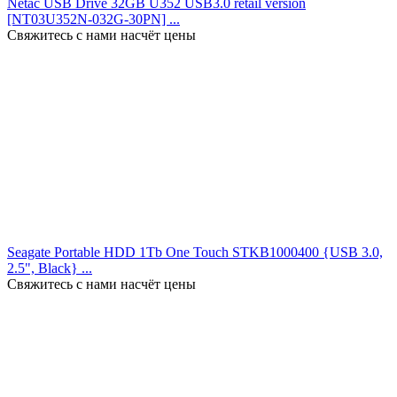
Netac USB Drive 32GB U352 USB3.0 retail version
[NT03U352N-032G-30PN] ...
Свяжитесь с нами насчёт цены
Seagate Portable HDD 1Tb One Touch STKB1000400 {USB 3.0,
2.5", Black} ...
Свяжитесь с нами насчёт цены