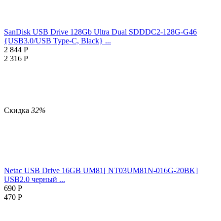
SanDisk USB Drive 128Gb Ultra Dual SDDDC2-128G-G46
{USB3.0/USB Type-C, Black} ...
2 844
Р
2 316
Р
Скидка
32%
Netac USB Drive 16GB UM81[ NT03UM81N-016G-20BK]
USB2.0 черный ...
690
Р
470
Р