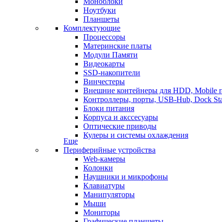
Моноблоки
Ноутбуки
Планшеты
Комплектующие
Процессоры
Материнские платы
Модули Памяти
Видеокарты
SSD-накопители
Винчестеры
Внешние контейнеры для HDD, Mobile r
Контроллеры, порты, USB-Hub, Dock Sta
Блоки питания
Корпуса и акссесуары
Оптические приводы
Кулеры и системы охлаждения
Еще
Периферийные устройства
Web-камеры
Колонки
Наушники и микрофоны
Клавиатуры
Манипуляторы
Мыши
Мониторы
Графические планшеты