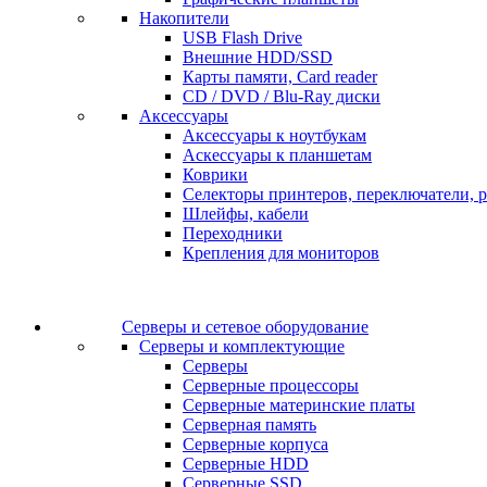
Накопители
USB Flash Drive
Внешние HDD/SSD
Карты памяти, Card reader
CD / DVD / Blu-Ray диски
Аксессуары
Аксессуары к ноутбукам
Аскессуары к планшетам
Коврики
Селекторы принтеров, переключатели, р
Шлейфы, кабели
Переходники
Крепления для мониторов
Серверы и сетевое оборудование
Серверы и комплектующие
Серверы
Серверные процессоры
Серверные материнские платы
Серверная память
Серверные корпуса
Серверные HDD
Серверные SSD