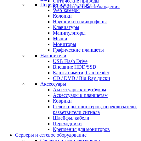
Оптические приводы
Периферийные устройства
Кулеры и системы охлаждения
Web-камеры
Колонки
Наушники и микрофоны
Клавиатуры
Манипуляторы
Мыши
Мониторы
Графические планшеты
Накопители
USB Flash Drive
Внешние HDD/SSD
Карты памяти, Card reader
CD / DVD / Blu-Ray диски
Аксессуары
Аксессуары к ноутбукам
Аскессуары к планшетам
Коврики
Селекторы принтеров, переключатели,
разветвители сигнала
Шлейфы, кабели
Переходники
Крепления для мониторов
Серверы и сетевое оборудование
Серверы и комплектующие