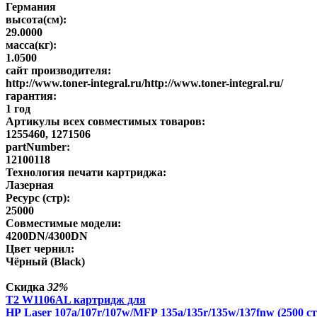
Германия
высота(см):
29.0000
масса(кг):
1.0500
сайт производителя:
http://www.toner-integral.ru/http://www.toner-integral.ru/
гарантия:
1 год
Артикулы всех совместимых товаров:
1255460, 1271506
partNumber:
12100118
Технология печати картриджа:
Лазерная
Ресурс (стр):
25000
Совместимые модели:
4200DN/4300DN
Цвет чернил:
Чёрный (Black)
Скидка
32%
T2 W1106AL картридж для
HP Laser 107a/107r/107w/MFP 135a/135r/135w/137fnw (2500 ст