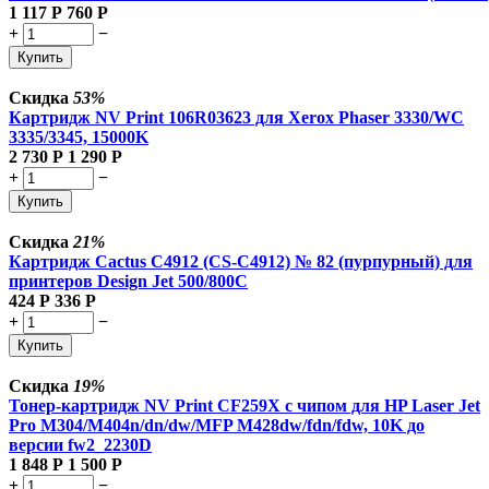
1 117
Р
760
Р
+
−
Купить
Скидка
53%
Картридж NV Print 106R03623 для Xerox Phaser 3330/WC
3335/3345, 15000K
2 730
Р
1 290
Р
+
−
Купить
Скидка
21%
Картридж Cactus C4912 (CS-C4912) № 82 (пурпурный) для
принтеров Design Jet 500/800C
424
Р
336
Р
+
−
Купить
Скидка
19%
Тонер-картридж NV Print CF259X с чипом для HP Laser Jet
Pro M304/M404n/dn/dw/MFP M428dw/fdn/fdw, 10K до
версии fw2_2230D
1 848
Р
1 500
Р
+
−