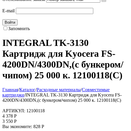
E-mail
Войти
Запомнить
INTEGRAL TK-3130
Картридж для Kyocera FS-
4200DN/4300DN,(с бункером/
чипом) 25 000 к. 12100118(C)
Главная
/
Каталог
/
Расходные материалы
/
Совместимые
картриджи
/
INTEGRAL TK-3130 Картридж для Kyocera FS-
4200DN/4300DN,(с бункером/чипом) 25 000 к. 12100118(C)
АРТИКУЛ:
12100118
4 378
Р
3 550
Р
Вы экономите:
828
Р