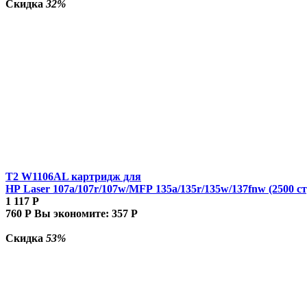
Скидка
32%
T2 W1106AL картридж для
HP Laser 107a/107r/107w/MFP 135a/135r/135w/137fnw (2500 ст
1 117
Р
760
Р
Вы экономите:
357
Р
Скидка
53%