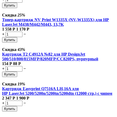
Купить
Скидка
25%
Тонер-картридж NV Print W1335X (NV-W1335X) для HP
LaserJet M438/M442/M443, 13,7K
1 558
Р
1 170
Р
+
−
Купить
Скидка
43%
Картридж T2 C4912A №82 для HP DesignJet
500/510/800/815MFP/820MFP/CC820PS, пурпурный
154
Р
88
Р
+
−
Купить
Скидка
19%
Картридж Easyprint Q7516A LH-16A для
HP LaserJet 5200/5200n/5200tn/5200dtn (12000 стр.) с чипом
2 347
Р
1 900
Р
+
−
Купить