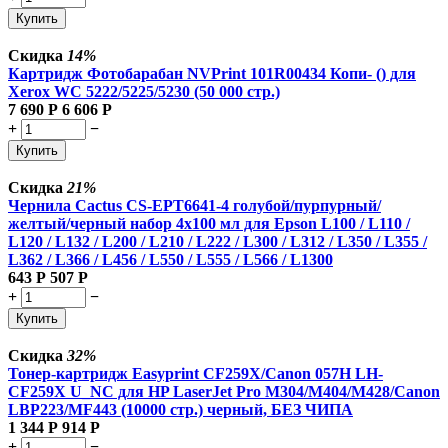
Купить
Скидка
14%
Картридж Фотобарабан NVPrint 101R00434 Копи- () для
Xerox WC 5222/5225/5230 (50 000 стр.)
7 690
Р
6 606
Р
+
−
Купить
Скидка
21%
Чернила Cactus CS-EPT6641-4 голубой/пурпурный/
желтый/черный набор 4x100 мл для Epson L100 / L110 /
L120 / L132 / L200 / L210 / L222 / L300 / L312 / L350 / L355 /
L362 / L366 / L456 / L550 / L555 / L566 / L1300
643
Р
507
Р
+
−
Купить
Скидка
32%
Тонер-картридж Easyprint CF259X/Canon 057H LH-
CF259X U_NC для HP LaserJet Pro M304/M404/M428/Canon
LBP223/MF443 (10000 стр.) черный, БЕЗ ЧИПА
1 344
Р
914
Р
+
−