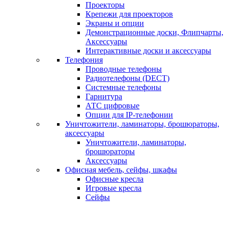
Проекторы
Крепежи для проекторов
Экраны и опции
Демонстрационные доски, Флипчарты,
Аксессуары
Интерактивные доски и аксессуары
Телефония
Проводные телефоны
Радиотелефоны (DECT)
Системные телефоны
Гарнитура
АТС цифровые
Опции для IP-телефонии
Уничтожители, ламинаторы, брошюраторы,
аксессуары
Уничтожители, ламинаторы,
брошюраторы
Аксессуары
Офисная мебель, сейфы, шкафы
Офисные кресла
Игровые кресла
Сейфы