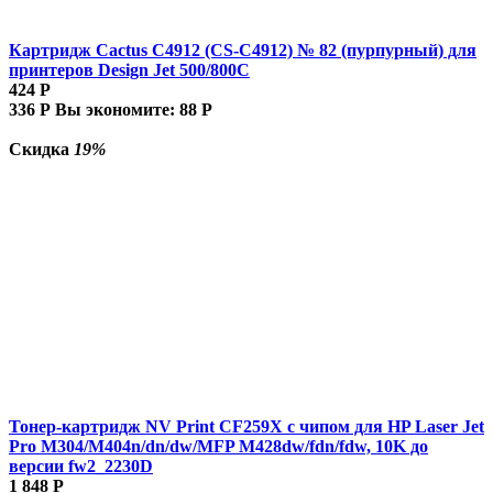
Картридж Cactus C4912 (CS-C4912) № 82 (пурпурный) для
принтеров Design Jet 500/800C
424
Р
336
Р
Вы экономите:
88
Р
Скидка
19%
Тонер-картридж NV Print CF259X с чипом для HP Laser Jet
Pro M304/M404n/dn/dw/MFP M428dw/fdn/fdw, 10K до
версии fw2_2230D
1 848
Р