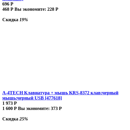
696
Р
468
Р
Вы экономите:
228
Р
Скидка
19%
A-4TECH Клавиатура + мышь KRS-8372 клав:черный
мышь:черный USB [477618]
1 973
Р
1 600
Р
Вы экономите:
373
Р
Скидка
25%