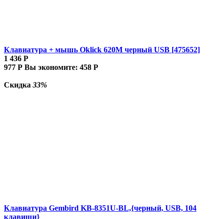
Клавиатура + мышь Oklick 620M черный USB [475652]
1 436
Р
977
Р
Вы экономите:
458
Р
Скидка
33%
Клавиатура Gembird KB-8351U-BL,{черный, USB, 104
клавиши}