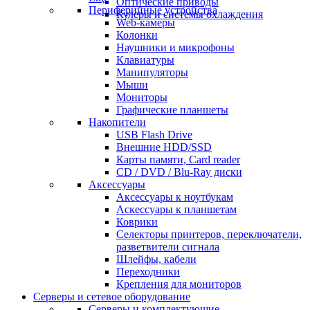
Оптические приводы
Периферийные устройства
Кулеры и системы охлаждения
Web-камеры
Колонки
Наушники и микрофоны
Клавиатуры
Манипуляторы
Мыши
Мониторы
Графические планшеты
Накопители
USB Flash Drive
Внешние HDD/SSD
Карты памяти, Card reader
CD / DVD / Blu-Ray диски
Аксессуары
Аксессуары к ноутбукам
Аскессуары к планшетам
Коврики
Селекторы принтеров, переключатели,
разветвители сигнала
Шлейфы, кабели
Переходники
Крепления для мониторов
Серверы и сетевое оборудование
Серверы и комплектующие