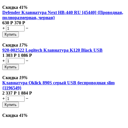
Скидка
41%
Defender Клавиатура Next HB-440 RU [45440] {Проводная,
полноразмерная, черная}
630
Р
370
Р
+
−
Купить
Скидка
17%
920-002522 Logitech Клавиатура K120 Black USB
1 303
Р
1 086
Р
+
−
Купить
Скидка
19%
Клавиатура Oklick 890S серый USB беспроводная slim
{1196549}
2 337
Р
1 884
Р
+
−
Купить
Скидка
41%