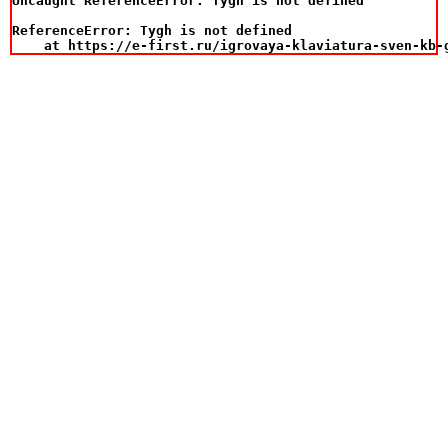
Uncaught ReferenceError: Tygh is not defined

ReferenceError: Tygh is not defined

    at https://e-first.ru/igrovaya-klaviatura-sven-kb-