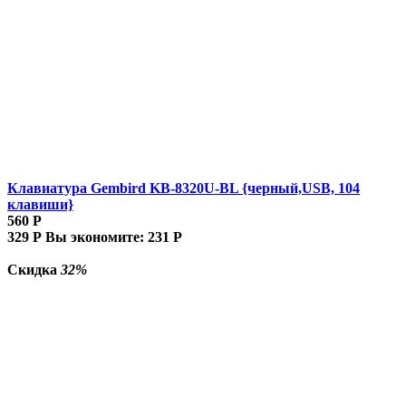
Клавиатура Gembird KB-8320U-BL {черный,USB, 104
клавиши}
560
Р
329
Р
Вы экономите:
231
Р
Скидка
32%