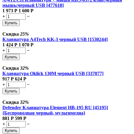
мышь:черный USB [477618]
1 973
Р
1 600
Р
+
−
Купить
Скидка
25%
Клавиатура A4Tech KK-3 черный USB [1530244]
1 424
Р
1 070
Р
+
−
Купить
Скидка
32%
Клавиатура Oklick 130M черный USB [337077]
917
Р
624
Р
+
−
Купить
Скидка
32%
Defender Клавиатура Element HB-195 RU [45195]
{Беспроводная черный, мультимедиа}
881
Р
599
Р
+
−
Купить