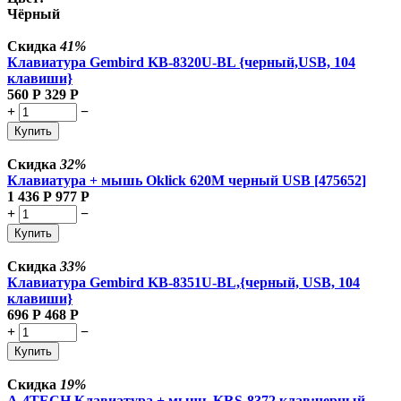
Чёрный
Скидка
41%
Клавиатура Gembird KB-8320U-BL {черный,USB, 104
клавиши}
560
Р
329
Р
+
−
Купить
Скидка
32%
Клавиатура + мышь Oklick 620M черный USB [475652]
1 436
Р
977
Р
+
−
Купить
Скидка
33%
Клавиатура Gembird KB-8351U-BL,{черный, USB, 104
клавиши}
696
Р
468
Р
+
−
Купить
Скидка
19%
A-4TECH Клавиатура + мышь KRS-8372 клав:черный