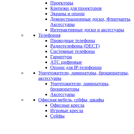
Проекторы
Крепежи для проекторов
Экраны и опции
Демонстрационные доски, Флипчарты,
Аксессуары
Интерактивные доски и аксессуары
Телефония
Проводные телефоны
Радиотелефоны (DECT)
Системные телефоны
Гарнитура
АТС цифровые
Опции для IP-телефонии
Уничтожители, ламинаторы, брошюраторы,
аксессуары
Уничтожители, ламинаторы,
брошюраторы
Аксессуары
Офисная мебель, сейфы, шкафы
Офисные кресла
Игровые кресла
Сейфы