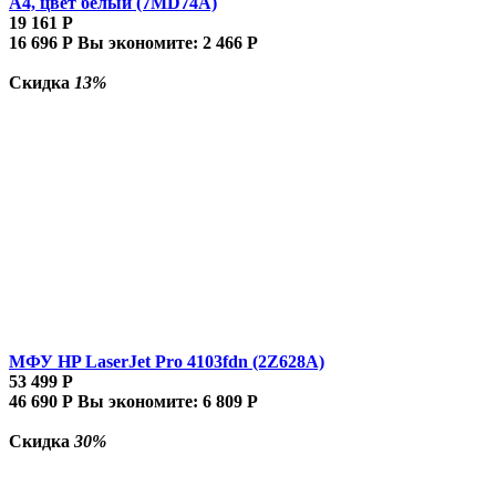
A4, цвет белый (7MD74A)
19 161
Р
16 696
Р
Вы экономите:
2 466
Р
Скидка
13%
МФУ HP LaserJet Pro 4103fdn (2Z628A)
53 499
Р
46 690
Р
Вы экономите:
6 809
Р
Скидка
30%