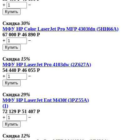
+
−
Купить
Скидка
30%
МФУ HP Color LaserJet Pro MFP 4303fdn (5HH66A)
67 000
Р
46 890
Р
+
−
Купить
Скидка
15%
МФУ HP LaserJet Pro 4103dw (2Z627A)
54 440
Р
46 055
Р
+
−
Купить
Скидка
29%
МФУ HP LaserJet Ent M430f (3PZ55A)
(1)
72 129
Р
51 407
Р
+
−
Купить
Скидка
12%