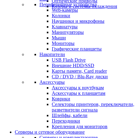
Оптические приводы
Периферийные устройства
Кулеры и системы охлаждения
Web-камеры
Колонки
Наушники и микрофоны
Клавиатуры
Манипуляторы
Мыши
Мониторы
Графические планшеты
Накопители
USB Flash Drive
Внешние HDD/SSD
Карты памяти, Card reader
CD / DVD / Blu-Ray диски
Аксессуары
Аксессуары к ноутбукам
Аскессуары к планшетам
Коврики
Селекторы принтеров, переключатели,
разветвители сигнала
Шлейфы, кабели
Переходники
Крепления для мониторов
Серверы и сетевое оборудование
Серверы и комплектующие