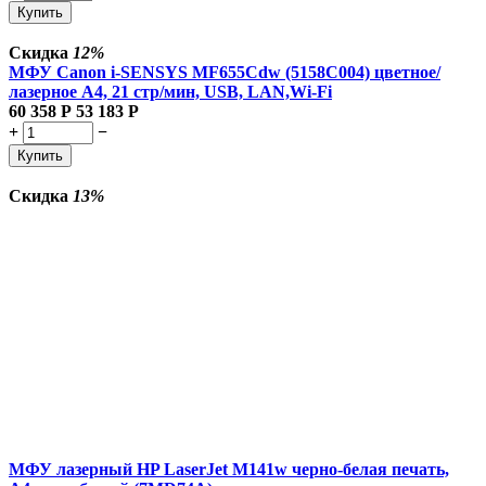
Купить
Скидка
12%
МФУ Canon i-SENSYS MF655Cdw (5158C004) цветное/
лазерное A4, 21 стр/мин, USB, LAN,Wi-Fi
60 358
Р
53 183
Р
+
−
Купить
Скидка
13%
МФУ лазерный HP LaserJet M141w черно-белая печать,