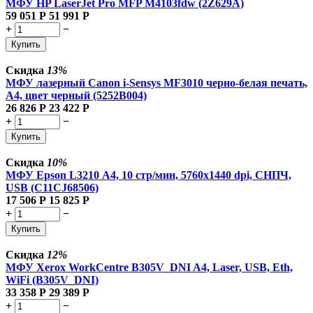
МФУ HP LaserJet Pro MFP M4103fdw (2Z629A)
59 051
Р
51 991
Р
+
−
Купить
Скидка
13%
МФУ лазерный Canon i-Sensys MF3010 черно-белая печать,
A4, цвет черный (5252B004)
26 826
Р
23 422
Р
+
−
Купить
Скидка
10%
МФУ Epson L3210 А4, 10 стр/мин, 5760х1440 dpi, СНПЧ,
USB (C11CJ68506)
17 506
Р
15 825
Р
+
−
Купить
Скидка
12%
МФУ Xerox WorkCentre B305V_DNI A4, Laser, USB, Eth,
WiFi (B305V_DNI)
33 358
Р
29 389
Р
+
−