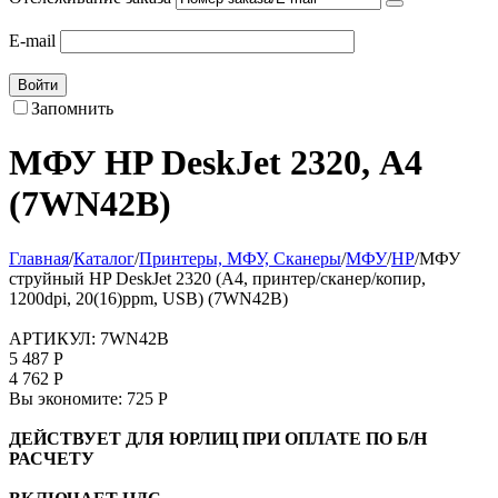
E-mail
Войти
Запомнить
МФУ HP DeskJet 2320, А4
(7WN42B)
Главная
/
Каталог
/
Принтеры, МФУ, Сканеры
/
МФУ
/
HP
/
МФУ
струйный HP DeskJet 2320 (А4, принтер/сканер/копир,
1200dpi, 20(16)ppm, USB) (7WN42B)
АРТИКУЛ:
7WN42B
5 487
Р
4 762
Р
Вы экономите:
725
Р
ДЕЙСТВУЕТ ДЛЯ ЮРЛИЦ ПРИ ОПЛАТЕ ПО Б/Н
РАСЧЕТУ