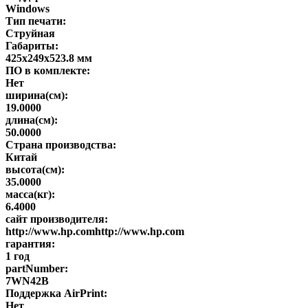
Windows
Тип печати:
Струйная
Габариты:
425x249x523.8 мм
ПО в комплекте:
Нет
ширина(см):
19.0000
длина(см):
50.0000
Страна производства:
Китай
высота(см):
35.0000
масса(кг):
6.4000
сайт производителя:
http://www.hp.comhttp://www.hp.com
гарантия:
1 год
partNumber:
7WN42B
Поддержка AirPrint:
Нет