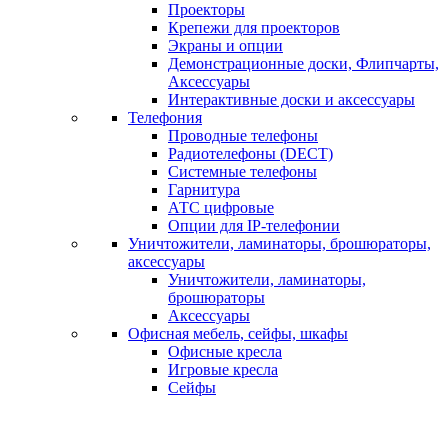
Проекторы
Крепежи для проекторов
Экраны и опции
Демонстрационные доски, Флипчарты,
Аксессуары
Интерактивные доски и аксессуары
Телефония
Проводные телефоны
Радиотелефоны (DECT)
Системные телефоны
Гарнитура
АТС цифровые
Опции для IP-телефонии
Уничтожители, ламинаторы, брошюраторы,
аксессуары
Уничтожители, ламинаторы,
брошюраторы
Аксессуары
Офисная мебель, сейфы, шкафы
Офисные кресла
Игровые кресла
Сейфы