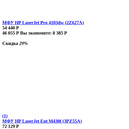
МФУ HP LaserJet Pro 4103dw (2Z627A)
54 440
Р
46 055
Р
Вы экономите:
8 385
Р
Скидка
29%
(1)
МФУ HP LaserJet Ent M430f (3PZ55A)
72 129
Р