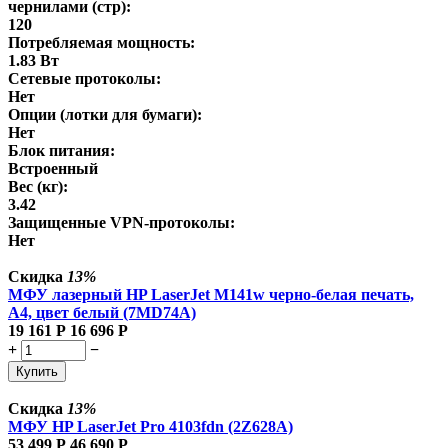
чернилами (стр):
120
Потребляемая мощность:
1.83 Вт
Сетевые протоколы:
Нет
Опции (лотки для бумаги):
Нет
Блок питания:
Встроенный
Вес (кг):
3.42
Защищенные VPN-протоколы:
Нет
Скидка
13%
МФУ лазерный HP LaserJet M141w черно-белая печать,
A4, цвет белый (7MD74A)
19 161
Р
16 696
Р
+
−
Купить
Скидка
13%
МФУ HP LaserJet Pro 4103fdn (2Z628A)
53 499
Р
46 690
Р