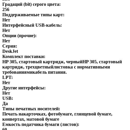
Градаций (bit) серого цвета:
256
Поддерживаемые типы карт:
Нет
Интерфейсный USB-кабель:
Нет
Опции (прочие):
Нет
Серия:
DeskJet
Комплект поставки:
HP 305, стартовый картридж, черныйHP 305, стартовый
картридж, трехцветныйлистовка с нормативными
требованиямикабель питания.
LPT:
Нет
Другие интерфейсы:
Нет
USB:
Да
Типы печатных носителей:
Печать накарточках, фотобумаге, глянцевой бумаге,
конвертах, матовой бумаге
Емкость податчика бумаги (листов):
60