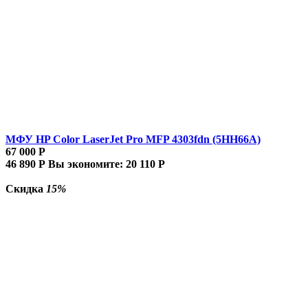
МФУ HP Color LaserJet Pro MFP 4303fdn (5HH66A)
67 000
Р
46 890
Р
Вы экономите:
20 110
Р
Скидка
15%