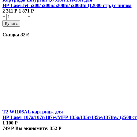
HP LaserJet 5200/5200n/5200tn/5200dtn (12000 стр.) с чипом
2 311
Р
1 871
Р
+
−
Купить
Скидка
32%
T2 W1106AL картридж для
HP Laser 107a/107r/107w/MFP 135a/135r/135w/137fnw (2500 ст
1 100
Р
749
Р
Вы экономите:
352
Р