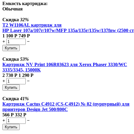
Емкость картриджа:
Обычная
Скидка
32%
T2 W1106AL картридж для
HP Laser 107a/107r/107w/MFP 135a/135r/135w/137fnw (2500 ст
1 100
Р
749
Р
+
−
Купить
Скидка
53%
Картридж NV Print 106R03623 для Xerox Phaser 3330/WC
3335/3345, 15000K
2 730
Р
1 290
Р
+
−
Купить
Скидка
41%
Картридж Cactus C4912 (CS-C4912) № 82 (пурпурный) для
принтеров Design Jet 500/800C
566
Р
332
Р
+
−
Купить