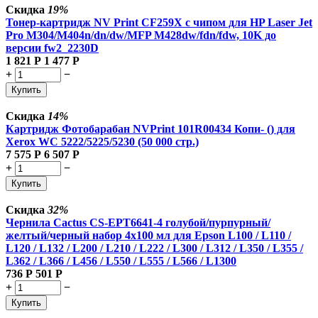
Скидка
19%
Тонер-картридж NV Print CF259X с чипом для HP Laser Jet
Pro M304/M404n/dn/dw/MFP M428dw/fdn/fdw, 10K до
версии fw2_2230D
1 821
Р
1 477
Р
+
−
Купить
Скидка
14%
Картридж Фотобарабан NVPrint 101R00434 Копи- () для
Xerox WC 5222/5225/5230 (50 000 стр.)
7 575
Р
6 507
Р
+
−
Купить
Скидка
32%
Чернила Cactus CS-EPT6641-4 голубой/пурпурный/
желтый/черный набор 4x100 мл для Epson L100 / L110 /
L120 / L132 / L200 / L210 / L222 / L300 / L312 / L350 / L355 /
L362 / L366 / L456 / L550 / L555 / L566 / L1300
736
Р
501
Р
+
−
Купить