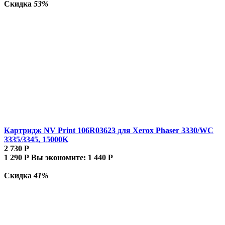
Скидка
53%
Картридж NV Print 106R03623 для Xerox Phaser 3330/WC
3335/3345, 15000K
2 730
Р
1 290
Р
Вы экономите:
1 440
Р
Скидка
41%