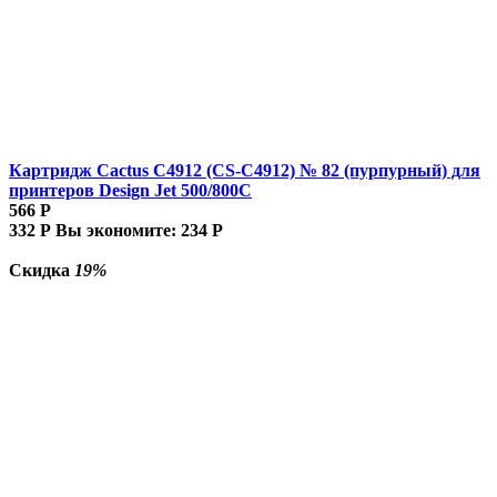
Картридж Cactus C4912 (CS-C4912) № 82 (пурпурный) для
принтеров Design Jet 500/800C
566
Р
332
Р
Вы экономите:
234
Р
Скидка
19%