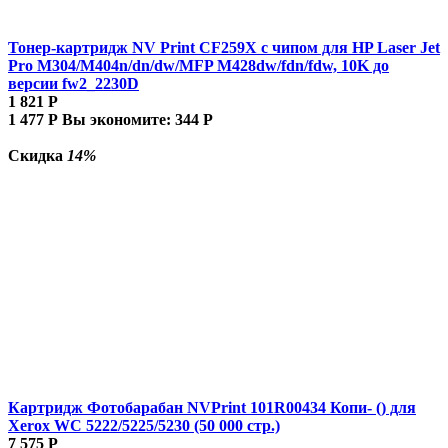
Тонер-картридж NV Print CF259X с чипом для HP Laser Jet
Pro M304/M404n/dn/dw/MFP M428dw/fdn/fdw, 10K до
версии fw2_2230D
1 821
Р
1 477
Р
Вы экономите:
344
Р
Скидка
14%
Картридж Фотобарабан NVPrint 101R00434 Копи- () для
Xerox WC 5222/5225/5230 (50 000 стр.)
7 575
Р