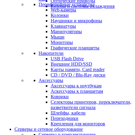
Оптические приводы
Периферийные устройства
Кулеры и системы охлаждения
Web-камеры
Колонки
Наушники и микрофоны
Клавиатуры
Манипуляторы
Мыши
Мониторы
Графические планшеты
Накопители
USB Flash Drive
Внешние HDD/SSD
Карты памяти, Card reader
CD / DVD / Blu-Ray диски
Аксессуары
Аксессуары к ноутбукам
Аскессуары к планшетам
Коврики
Селекторы принтеров, переключатели,
разветвители сигнала
Шлейфы, кабели
Переходники
Крепления для мониторов
Серверы и сетевое оборудование
Серверы и комплектующие