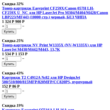
Скидка
32%
Тонер-картридж Easyprint CF259X/Canon 057H LH-
CF259X U_NC для HP LaserJet Pro M304/M404/M428/Canon
LBP223/MF443 (10000 стр.) черный, БЕЗ ЧИПА
1 324
Р
900
Р
+
−
Купить
Скидка
25%
Тонер-картридж NV Print W1335X (NV-W1335X) для HP
LaserJet M438/M442/M443, 13,7K
1 534
Р
1 153
Р
+
−
Купить
Скидка
43%
Картридж T2 C4912A №82 для HP DesignJet
500/510/800/815MFP/820MFP/CC820PS, пурпурный
152
Р
86
Р
+
−
Купить
Скидка
19%
Картридж Easyprint Q7516A LH-16A для