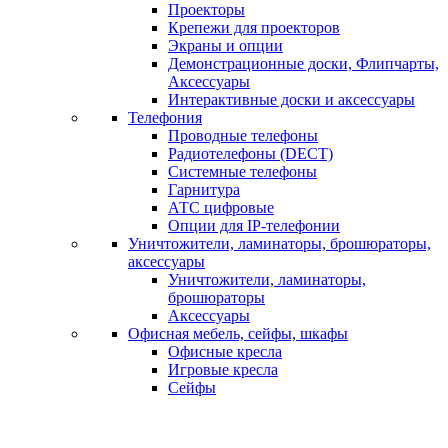
Проекторы
Крепежи для проекторов
Экраны и опции
Демонстрационные доски, Флипчарты,
Аксессуары
Интерактивные доски и аксессуары
Телефония
Проводные телефоны
Радиотелефоны (DECT)
Системные телефоны
Гарнитура
АТС цифровые
Опции для IP-телефонии
Уничтожители, ламинаторы, брошюраторы,
аксессуары
Уничтожители, ламинаторы,
брошюраторы
Аксессуары
Офисная мебель, сейфы, шкафы
Офисные кресла
Игровые кресла
Сейфы