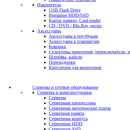
Накопители
USB Flash Drive
Внешние HDD/SSD
Карты памяти, Card reader
CD / DVD / Blu-Ray диски
Аксессуары
Аксессуары к ноутбукам
Аскессуары к планшетам
Коврики
Селекторы принтеров, переключатели, р
Шлейфы, кабели
Переходники
Крепления для мониторов
Серверы и сетевое оборудование
Серверы и комплектующие
Серверы
Серверные процессоры
Серверные материнские платы
Серверная память
Серверные корпуса
Серверные HDD
Серверные SSD