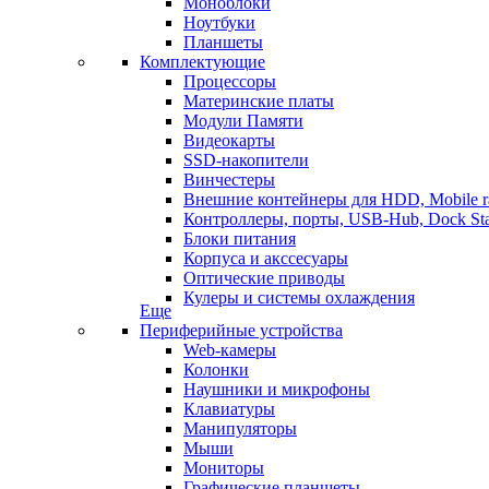
Моноблоки
Ноутбуки
Планшеты
Комплектующие
Процессоры
Материнские платы
Модули Памяти
Видеокарты
SSD-накопители
Винчестеры
Внешние контейнеры для HDD, Mobile r
Контроллеры, порты, USB-Hub, Dock Sta
Блоки питания
Корпуса и акссесуары
Оптические приводы
Кулеры и системы охлаждения
Еще
Периферийные устройства
Web-камеры
Колонки
Наушники и микрофоны
Клавиатуры
Манипуляторы
Мыши
Мониторы
Графические планшеты