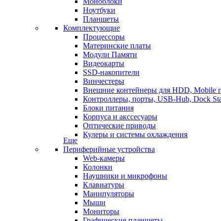
Моноблоки
Ноутбуки
Планшеты
Комплектующие
Процессоры
Материнские платы
Модули Памяти
Видеокарты
SSD-накопители
Винчестеры
Внешние контейнеры для HDD, Mobile r
Контроллеры, порты, USB-Hub, Dock Sta
Блоки питания
Корпуса и акссесуары
Оптические приводы
Кулеры и системы охлаждения
Еще
Периферийные устройства
Web-камеры
Колонки
Наушники и микрофоны
Клавиатуры
Манипуляторы
Мыши
Мониторы
Графические планшеты