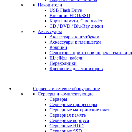
Накопители
USB Flash Drive
Внешние HDD/SSD
Карты памяти, Card reader
CD / DVD / Blu-Ray диски
Аксессуары
Аксессуары к ноутбукам
Аскессуары к планшетам
Коврики
Селекторы принтеров, переключатели, р
Шлейфы, кабели
Переходники
Крепления для мониторов
Серверы и сетевое оборудование
Серверы и комплектующие
Серверы
Серверные процессоры
Серверные материнские платы
Серверная память
Серверные корпуса
Серверные HDD
Серверные SSD