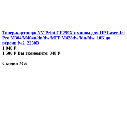
Тонер-картридж NV Print CF259X с чипом для HP Laser Jet
Pro M304/M404n/dn/dw/MFP M428dw/fdn/fdw, 10K до
версии fw2_2230D
1 848
Р
1 500
Р
Вы экономите:
348
Р
Скидка
14%