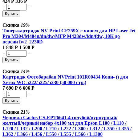
424
Р
336
Р
+
−
Купить
Скидка
19%
Тонер-картридж NV Print CF259X с чипом для HP Laser Jet
Pro M304/M404n/dn/dw/MFP M428dw/fdn/fdw, 10K до
версии fw2_2230D
1 848
Р
1 500
Р
+
−
Купить
Скидка
14%
Картридж Фотобарабан NVPrint 101R00434 Копи- () для
Xerox WC 5222/5225/5230 (50 000 стр.)
7 690
Р
6 606
Р
+
−
Купить
Скидка
21%
Чернила Cactus CS-EPT6641-4 голубой/пурпурный/
желтый/черный набор 4x100 мл для Epson L100 / L110 /
L120 / L132 / L200 / L210 / L222 / L300 / L312 / L350 / L355 /
L362 / L366 / L456 / L550 / L555 / L566 / L1300