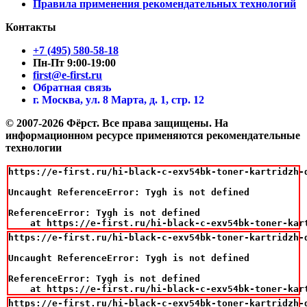
Правила применения рекомендательных технологий
Контакты
+7 (495) 580-58-18
Пн-Пт 9:00-19:00
first@e-first.ru
Обратная связь
г. Москва, ул. 8 Марта, д. 1, стр. 12
© 2007-2026 Фёрст. Все права защищены.
На
информационном ресурсе применяются рекомендательные
технологии
https://e-first.ru/hi-black-c-exv54bk-toner-kartridzh-d
Uncaught ReferenceError: Tygh is not defined

ReferenceError: Tygh is not defined

    at https://e-first.ru/hi-black-c-exv54bk-toner-kar
https://e-first.ru/hi-black-c-exv54bk-toner-kartridzh-d
Uncaught ReferenceError: Tygh is not defined

ReferenceError: Tygh is not defined

    at https://e-first.ru/hi-black-c-exv54bk-toner-kar
https://e-first.ru/hi-black-c-exv54bk-toner-kartridzh-d