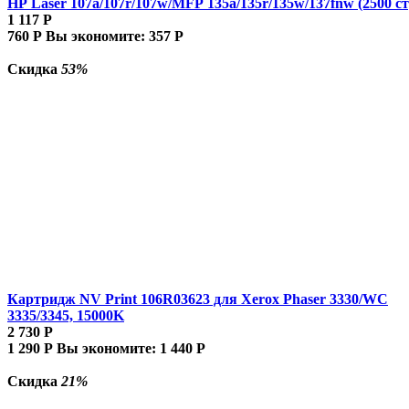
HP Laser 107a/107r/107w/MFP 135a/135r/135w/137fnw (2500 ст
1 117
Р
760
Р
Вы экономите:
357
Р
Скидка
53%
Картридж NV Print 106R03623 для Xerox Phaser 3330/WC
3335/3345, 15000K
2 730
Р
1 290
Р
Вы экономите:
1 440
Р
Скидка
21%