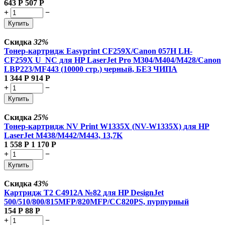
643
Р
507
Р
+
−
Купить
Скидка
32%
Тонер-картридж Easyprint CF259X/Canon 057H LH-
CF259X U_NC для HP LaserJet Pro M304/M404/M428/Canon
LBP223/MF443 (10000 стр.) черный, БЕЗ ЧИПА
1 344
Р
914
Р
+
−
Купить
Скидка
25%
Тонер-картридж NV Print W1335X (NV-W1335X) для HP
LaserJet M438/M442/M443, 13,7K
1 558
Р
1 170
Р
+
−
Купить
Скидка
43%
Картридж T2 C4912A №82 для HP DesignJet
500/510/800/815MFP/820MFP/CC820PS, пурпурный
154
Р
88
Р
+
−