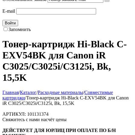
E-mail
Войти
Запомнить
Тонер-картридж Hi-Black C-
EXV54BK для Canon iR
C3025/C3025i/C3125i, Bk,
15,5K
Главная
/
Каталог
/
Расходные материалы
/
Совместимые
картриджи
/
Тонер-картридж Hi-Black C-EXV54BK для Canon
iR C3025/C3025i/C3125i, Bk, 15,5K
АРТИКУЛ:
101131374
Свяжитесь с нами насчёт цены
ДЕЙСТВУЕТ ДЛЯ ЮРЛИЦ ПРИ ОПЛАТЕ ПО Б/Н