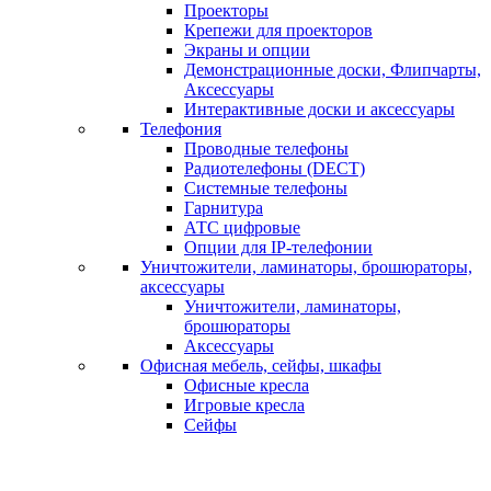
Проекторы
Крепежи для проекторов
Экраны и опции
Демонстрационные доски, Флипчарты,
Аксессуары
Интерактивные доски и аксессуары
Телефония
Проводные телефоны
Радиотелефоны (DECT)
Системные телефоны
Гарнитура
АТС цифровые
Опции для IP-телефонии
Уничтожители, ламинаторы, брошюраторы,
аксессуары
Уничтожители, ламинаторы,
брошюраторы
Аксессуары
Офисная мебель, сейфы, шкафы
Офисные кресла
Игровые кресла
Сейфы