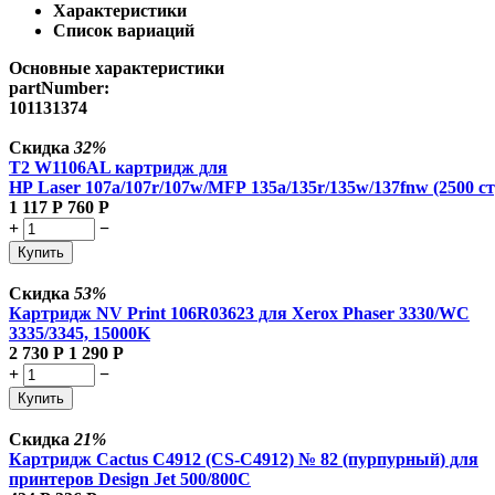
Характеристики
Список вариаций
Основные характеристики
partNumber:
101131374
Скидка
32%
T2 W1106AL картридж для
HP Laser 107a/107r/107w/MFP 135a/135r/135w/137fnw (2500 ст
1 117
Р
760
Р
+
−
Купить
Скидка
53%
Картридж NV Print 106R03623 для Xerox Phaser 3330/WC
3335/3345, 15000K
2 730
Р
1 290
Р
+
−
Купить
Скидка
21%
Картридж Cactus C4912 (CS-C4912) № 82 (пурпурный) для
принтеров Design Jet 500/800C