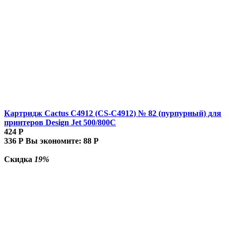
Картридж Cactus C4912 (CS-C4912) № 82 (пурпурный) для
принтеров Design Jet 500/800C
424
Р
336
Р
Вы экономите:
88
Р
Скидка
19%