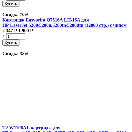
Купить
Скидка
19%
Картридж Easyprint Q7516A LH-16A для
HP LaserJet 5200/5200n/5200tn/5200dtn (12000 стр.) с чипом
2 347
Р
1 900
Р
+
−
Купить
Скидка
32%
T2 W1106AL картридж для