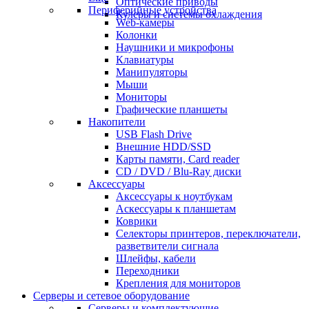
Оптические приводы
Периферийные устройства
Кулеры и системы охлаждения
Web-камеры
Колонки
Наушники и микрофоны
Клавиатуры
Манипуляторы
Мыши
Мониторы
Графические планшеты
Накопители
USB Flash Drive
Внешние HDD/SSD
Карты памяти, Card reader
CD / DVD / Blu-Ray диски
Аксессуары
Аксессуары к ноутбукам
Аскессуары к планшетам
Коврики
Селекторы принтеров, переключатели,
разветвители сигнала
Шлейфы, кабели
Переходники
Крепления для мониторов
Серверы и сетевое оборудование
Серверы и комплектующие