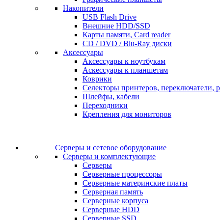
Накопители
USB Flash Drive
Внешние HDD/SSD
Карты памяти, Card reader
CD / DVD / Blu-Ray диски
Аксессуары
Аксессуары к ноутбукам
Аскессуары к планшетам
Коврики
Селекторы принтеров, переключатели, р
Шлейфы, кабели
Переходники
Крепления для мониторов
Серверы и сетевое оборудование
Серверы и комплектующие
Серверы
Серверные процессоры
Серверные материнские платы
Серверная память
Серверные корпуса
Серверные HDD
Серверные SSD