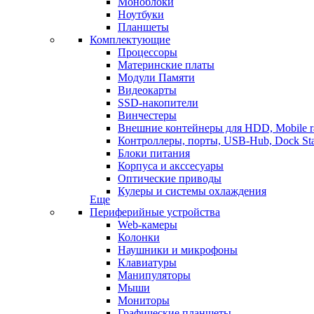
Моноблоки
Ноутбуки
Планшеты
Комплектующие
Процессоры
Материнские платы
Модули Памяти
Видеокарты
SSD-накопители
Винчестеры
Внешние контейнеры для HDD, Mobile r
Контроллеры, порты, USB-Hub, Dock Sta
Блоки питания
Корпуса и акссесуары
Оптические приводы
Кулеры и системы охлаждения
Еще
Периферийные устройства
Web-камеры
Колонки
Наушники и микрофоны
Клавиатуры
Манипуляторы
Мыши
Мониторы
Графические планшеты