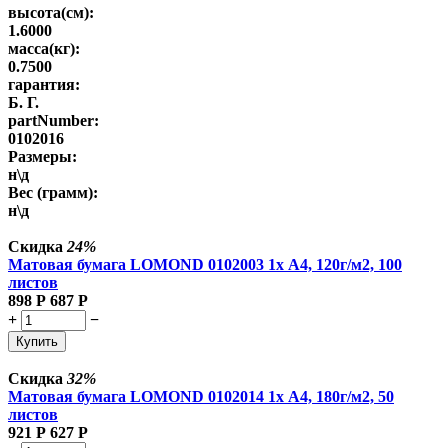
высота(см):
1.6000
масса(кг):
0.7500
гарантия:
Б. Г.
partNumber:
0102016
Размеры:
н\д
Вес (грамм):
н\д
Скидка
24%
Матовая бумага LOMOND 0102003 1х A4, 120г/м2, 100
листов
898
Р
687
Р
+
−
Купить
Скидка
32%
Матовая бумага LOMOND 0102014 1х A4, 180г/м2, 50
листов
921
Р
627
Р