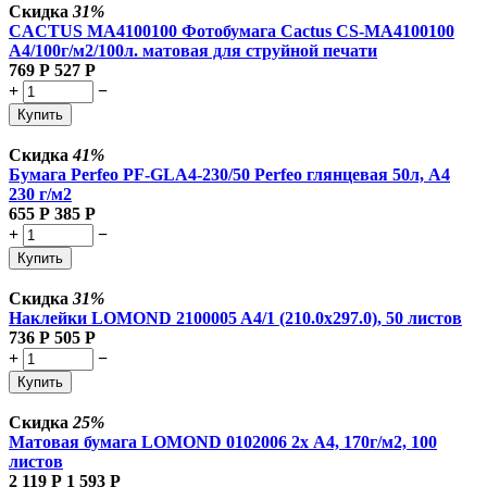
Скидка
31%
CACTUS MA4100100 Фотобумага Cactus CS-MA4100100
A4/100г/м2/100л. матовая для струйной печати
769
Р
527
Р
+
−
Купить
Скидка
41%
Бумага Perfeo PF-GLA4-230/50 Perfeo глянцевая 50л, А4
230 г/м2
655
Р
385
Р
+
−
Купить
Скидка
31%
Наклейки LOMOND 2100005 A4/1 (210.0х297.0), 50 листов
736
Р
505
Р
+
−
Купить
Скидка
25%
Матовая бумага LOMOND 0102006 2х A4, 170г/м2, 100
листов
2 119
Р
1 593
Р