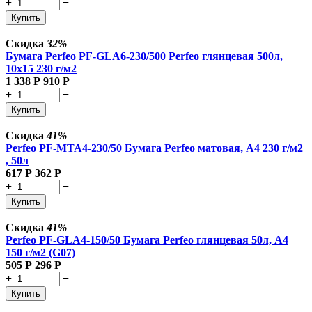
+
−
Купить
Скидка
32%
Бумага Perfeo PF-GLA6-230/500 Perfeo глянцевая 500л,
10х15 230 г/м2
1 338
Р
910
Р
+
−
Купить
Скидка
41%
Perfeo PF-MTA4-230/50 Бумага Perfeo матовая, А4 230 г/м2
, 50л
617
Р
362
Р
+
−
Купить
Скидка
41%
Perfeo PF-GLA4-150/50 Бумага Perfeo глянцевая 50л, А4
150 г/м2 (G07)
505
Р
296
Р
+
−
Купить