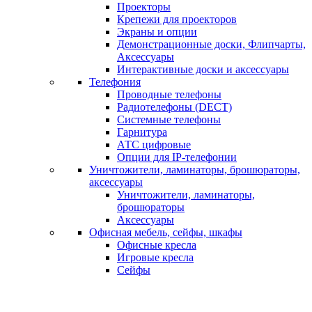
Проекторы
Крепежи для проекторов
Экраны и опции
Демонстрационные доски, Флипчарты,
Аксессуары
Интерактивные доски и аксессуары
Телефония
Проводные телефоны
Радиотелефоны (DECT)
Системные телефоны
Гарнитура
АТС цифровые
Опции для IP-телефонии
Уничтожители, ламинаторы, брошюраторы,
аксессуары
Уничтожители, ламинаторы,
брошюраторы
Аксессуары
Офисная мебель, сейфы, шкафы
Офисные кресла
Игровые кресла
Сейфы