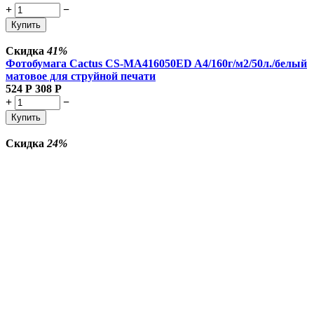
+
−
Купить
Скидка
41%
Фотобумага Cactus CS-MA416050ED A4/160г/м2/50л./белый
матовое для струйной печати
524
Р
308
Р
+
−
Купить
Скидка
24%