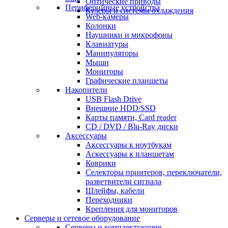
Оптические приводы
Периферийные устройства
Кулеры и системы охлаждения
Web-камеры
Колонки
Наушники и микрофоны
Клавиатуры
Манипуляторы
Мыши
Мониторы
Графические планшеты
Накопители
USB Flash Drive
Внешние HDD/SSD
Карты памяти, Card reader
CD / DVD / Blu-Ray диски
Аксессуары
Аксессуары к ноутбукам
Аскессуары к планшетам
Коврики
Селекторы принтеров, переключатели,
разветвители сигнала
Шлейфы, кабели
Переходники
Крепления для мониторов
Серверы и сетевое оборудование
Серверы и комплектующие