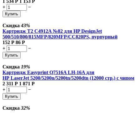
1 534
Р
1 153
Р
+
−
Купить
Скидка
43%
Картридж T2 C4912A №82 для HP DesignJet
500/510/800/815MFP/820MFP/CC820PS, пурпурный
152
Р
86
Р
+
−
Купить
Скидка
19%
Картридж Easyprint Q7516A LH-16A для
HP LaserJet 5200/5200n/5200tn/5200dtn (12000 стр.) с чипом
2 311
Р
1 871
Р
+
−
Купить
Скидка
32%