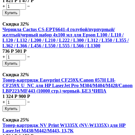
1 821
Р
1 477
Р
+
−
Купить
Скидка
32%
Чернила Cactus CS-EPT6641-4 голубой/пурпурный/
желтый/черный набор 4x100 мл для Epson L100 / L110 /
L120 / L132 / L200 / L210 / L222 / L300 / L312 / L350 / L355 /
L362 / L366 / L456 / L550 / L555 / L566 / L1300
736
Р
501
Р
+
−
Купить
Скидка
32%
Тонер-картридж Easyprint CF259X/Canon 057H LH-
CF259X U_NC для HP LaserJet Pro M304/M404/M428/Canon
LBP223/MF443 (10000 стр.) черный, БЕЗ ЧИПА
1 324
Р
900
Р
+
−
Купить
Скидка
25%
Тонер-картридж NV Print W1335X (NV-W1335X) для HP
LaserJet M438/M442/M443, 13,7K