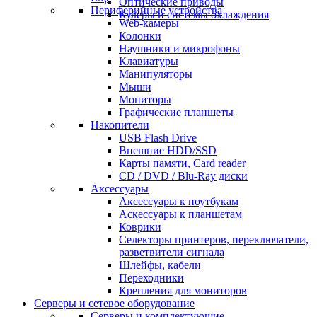
Оптические приводы
Периферийные устройства
Кулеры и системы охлаждения
Web-камеры
Колонки
Наушники и микрофоны
Клавиатуры
Манипуляторы
Мыши
Мониторы
Графические планшеты
Накопители
USB Flash Drive
Внешние HDD/SSD
Карты памяти, Card reader
CD / DVD / Blu-Ray диски
Аксессуары
Аксессуары к ноутбукам
Аскессуары к планшетам
Коврики
Селекторы принтеров, переключатели,
разветвители сигнала
Шлейфы, кабели
Переходники
Крепления для мониторов
Серверы и сетевое оборудование
Серверы и комплектующие