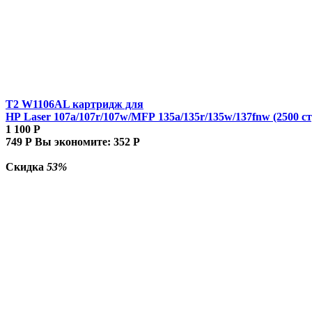
T2 W1106AL картридж для
HP Laser 107a/107r/107w/MFP 135a/135r/135w/137fnw (2500 ст
1 100
Р
749
Р
Вы экономите:
352
Р
Скидка
53%