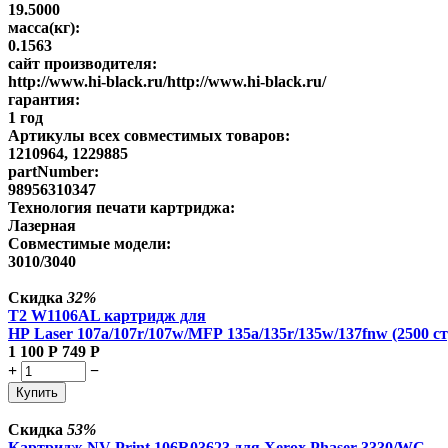
19.5000
масса(кг):
0.1563
сайт производителя:
http://www.hi-black.ru/http://www.hi-black.ru/
гарантия:
1 год
Артикулы всех совместимых товаров:
1210964, 1229885
partNumber:
98956310347
Технология печати картриджа:
Лазерная
Совместимые модели:
3010/3040
Скидка
32%
T2 W1106AL картридж для
HP Laser 107a/107r/107w/MFP 135a/135r/135w/137fnw (2500 ст
1 100
Р
749
Р
+
−
Купить
Скидка
53%
Картридж NV Print 106R03623 для Xerox Phaser 3330/WC