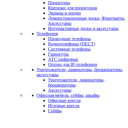
Проекторы
Крепежи для проекторов
Экраны и опции
Демонстрационные доски, Флипчарты,
Аксессуары
Интерактивные доски и аксессуары
Телефония
Проводные телефоны
Радиотелефоны (DECT)
Системные телефоны
Гарнитура
АТС цифровые
Опции для IP-телефонии
Уничтожители, ламинаторы, брошюраторы,
аксессуары
Уничтожители, ламинаторы,
брошюраторы
Аксессуары
Офисная мебель, сейфы, шкафы
Офисные кресла
Игровые кресла
Сейфы