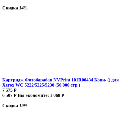
Скидка
14%
Картридж Фотобарабан NVPrint 101R00434 Копи- () для
Xerox WC 5222/5225/5230 (50 000 стр.)
7 575
Р
6 507
Р
Вы экономите:
1 068
Р
Скидка
19%