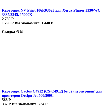
Картридж NV Print 106R03623 для Xerox Phaser 3330/WC
3335/3345, 15000K
2 730
Р
1 290
Р
Вы экономите:
1 440
Р
Скидка
41%
Картридж Cactus C4912 (CS-C4912) № 82 (пурпурный) для
принтеров Design Jet 500/800C
566
Р
332
Р
Вы экономите:
234
Р