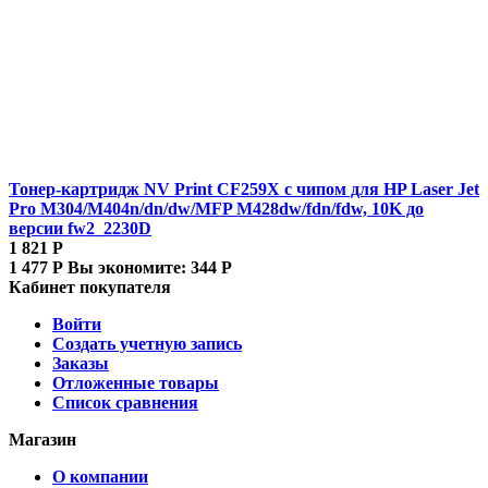
Тонер-картридж NV Print CF259X с чипом для HP Laser Jet
Pro M304/M404n/dn/dw/MFP M428dw/fdn/fdw, 10K до
версии fw2_2230D
1 821
Р
1 477
Р
Вы экономите:
344
Р
Кабинет покупателя
Войти
Создать учетную запись
Заказы
Отложенные товары
Список сравнения
Магазин
О компании