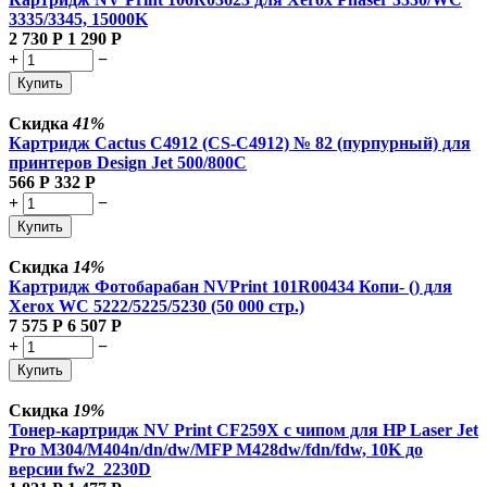
3335/3345, 15000K
2 730
Р
1 290
Р
+
−
Купить
Скидка
41%
Картридж Cactus C4912 (CS-C4912) № 82 (пурпурный) для
принтеров Design Jet 500/800C
566
Р
332
Р
+
−
Купить
Скидка
14%
Картридж Фотобарабан NVPrint 101R00434 Копи- () для
Xerox WC 5222/5225/5230 (50 000 стр.)
7 575
Р
6 507
Р
+
−
Купить
Скидка
19%
Тонер-картридж NV Print CF259X с чипом для HP Laser Jet
Pro M304/M404n/dn/dw/MFP M428dw/fdn/fdw, 10K до
версии fw2_2230D