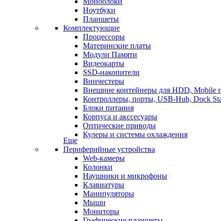
Моноблоки
Ноутбуки
Планшеты
Комплектующие
Процессоры
Материнские платы
Модули Памяти
Видеокарты
SSD-накопители
Винчестеры
Внешние контейнеры для HDD, Mobile r
Контроллеры, порты, USB-Hub, Dock Sta
Блоки питания
Корпуса и акссесуары
Оптические приводы
Кулеры и системы охлаждения
Еще
Периферийные устройства
Web-камеры
Колонки
Наушники и микрофоны
Клавиатуры
Манипуляторы
Мыши
Мониторы
Графические планшеты