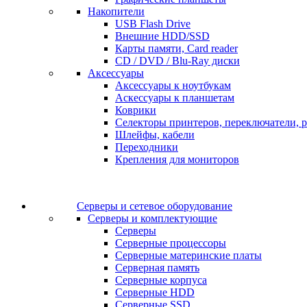
Накопители
USB Flash Drive
Внешние HDD/SSD
Карты памяти, Card reader
CD / DVD / Blu-Ray диски
Аксессуары
Аксессуары к ноутбукам
Аскессуары к планшетам
Коврики
Селекторы принтеров, переключатели, р
Шлейфы, кабели
Переходники
Крепления для мониторов
Серверы и сетевое оборудование
Серверы и комплектующие
Серверы
Серверные процессоры
Серверные материнские платы
Серверная память
Серверные корпуса
Серверные HDD
Серверные SSD