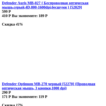
Defender Auris MB-027 { Беспроводная оптическая
мышь,серый,4D,800-1600dpi,бесшумн } [52029]
599
Р
410
Р
Вы экономите:
189
Р
Скидка
41%
Defender Optimum MB-270 черный [52270] {Проводная
оптическая мышь, 3 кнопки,1000 dpi}
290
Р
171
Р
Вы экономите:
119
Р
Скидка
17%