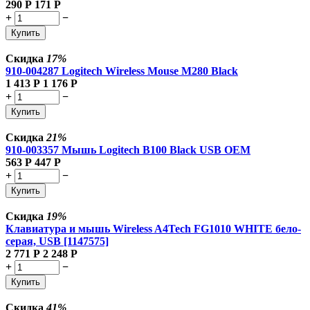
290
Р
171
Р
+
−
Купить
Скидка
17%
910-004287 Logitech Wireless Mouse M280 Black
1 413
Р
1 176
Р
+
−
Купить
Скидка
21%
910-003357 Мышь Logitech B100 Black USB OEM
563
Р
447
Р
+
−
Купить
Скидка
19%
Клавиатура и мышь Wireless A4Tech FG1010 WHITE бело-
серая, USB [1147575]
2 771
Р
2 248
Р
+
−
Купить
Скидка
41%