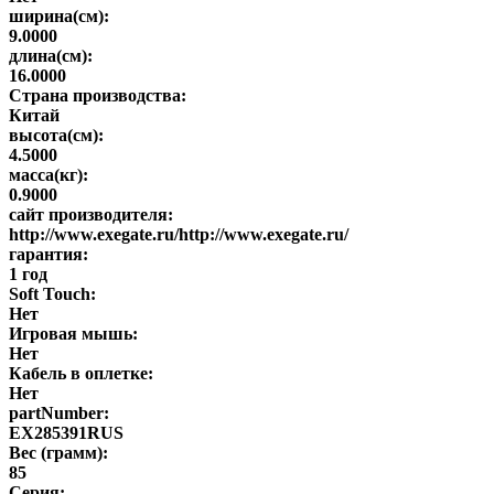
ширина(см):
9.0000
длина(см):
16.0000
Страна производства:
Китай
высота(см):
4.5000
масса(кг):
0.9000
сайт производителя:
http://www.exegate.ru/http://www.exegate.ru/
гарантия:
1 год
Soft Touch:
Нет
Игровая мышь:
Нет
Кабель в оплетке:
Нет
partNumber:
EX285391RUS
Вес (грамм):
85
Серия: