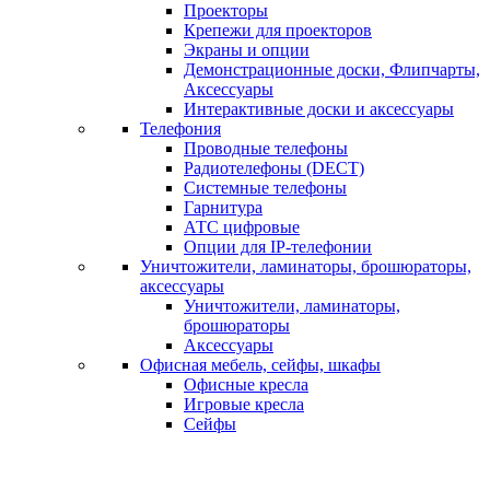
Проекторы
Крепежи для проекторов
Экраны и опции
Демонстрационные доски, Флипчарты,
Аксессуары
Интерактивные доски и аксессуары
Телефония
Проводные телефоны
Радиотелефоны (DECT)
Системные телефоны
Гарнитура
АТС цифровые
Опции для IP-телефонии
Уничтожители, ламинаторы, брошюраторы,
аксессуары
Уничтожители, ламинаторы,
брошюраторы
Аксессуары
Офисная мебель, сейфы, шкафы
Офисные кресла
Игровые кресла
Сейфы