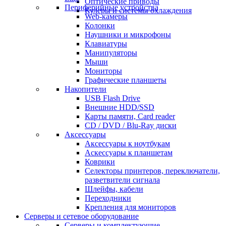
Оптические приводы
Периферийные устройства
Кулеры и системы охлаждения
Web-камеры
Колонки
Наушники и микрофоны
Клавиатуры
Манипуляторы
Мыши
Мониторы
Графические планшеты
Накопители
USB Flash Drive
Внешние HDD/SSD
Карты памяти, Card reader
CD / DVD / Blu-Ray диски
Аксессуары
Аксессуары к ноутбукам
Аскессуары к планшетам
Коврики
Селекторы принтеров, переключатели,
разветвители сигнала
Шлейфы, кабели
Переходники
Крепления для мониторов
Серверы и сетевое оборудование
Серверы и комплектующие