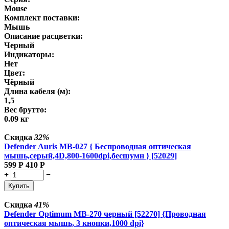
Mouse
Комплект поставки:
Мышь
Описание расцветки:
Черный
Индикаторы:
Нет
Цвет:
Чёрный
Длина кабеля (м):
1,5
Вес брутто:
0.09 кг
Скидка
32%
Defender Auris MB-027 { Беспроводная оптическая
мышь,серый,4D,800-1600dpi,бесшумн } [52029]
599
Р
410
Р
+
−
Купить
Скидка
41%
Defender Optimum MB-270 черный [52270] {Проводная
оптическая мышь, 3 кнопки,1000 dpi}