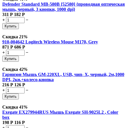
Defender Standard MB-580B [52580] {проводная оптическая
мышь, черный, 3 кнопки, 1000 dpi}
311
Р
182
Р
+
−
Купить
Скидка
21%
910-004642 Logitech Wireless Mouse M170, Grey
871
Р
686
Р
+
−
Купить
Скидка
42%
Гарнизон Мышь GM-220XL, USB, чип- Х, черный, 2м,1000
DPI, 2кн.+колесо-кнопка
216
Р
126
Р
+
−
Купить
Скидка
41%
Exegate EX279944RUS Мышь Exegate SH-9025L2
, Color
box
198
Р
116
Р
+
−