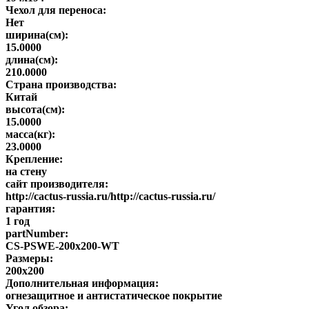
Чехол для переноса:
Нет
ширина(см):
15.0000
длина(см):
210.0000
Страна производства:
Китай
высота(см):
15.0000
масса(кг):
23.0000
Крепление:
на стену
сайт производителя:
http://cactus-russia.ru/http://cactus-russia.ru/
гарантия:
1 год
partNumber:
CS-PSWE-200x200-WT
Размеры:
200x200
Дополнительная информация:
огнезащитное и антистатическое покрытие
Угол обзора: