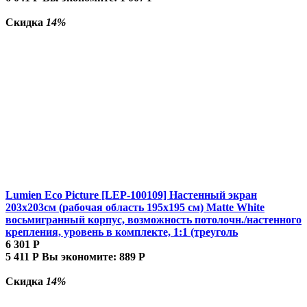
Скидка
14%
Lumien Eco Picture [LEP-100109] Настенный экран
203х203см (рабочая область 195х195 см) Matte White
восьмигранный корпус, возможность потолочн./настенного
крепления, уровень в комплекте, 1:1 (треуголь
6 301
Р
5 411
Р
Вы экономите:
889
Р
Скидка
14%