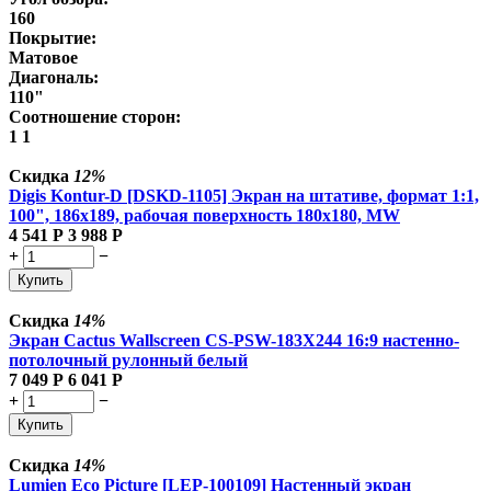
160
Покрытие:
Матовое
Диагональ:
110"
Соотношение сторон:
1 1
Скидка
12%
Digis Kontur-D [DSKD-1105] Экран на штативе, формат 1:1,
100", 186x189, рабочая поверхность 180x180, MW
4 541
Р
3 988
Р
+
−
Купить
Скидка
14%
Экран Cactus Wallscreen CS-PSW-183X244 16:9 настенно-
потолочный рулонный белый
7 049
Р
6 041
Р
+
−
Купить
Скидка
14%
Lumien Eco Picture [LEP-100109] Настенный экран