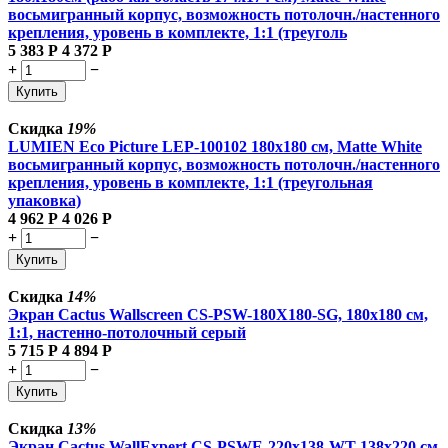
восьмигранный корпус, возможность потолочн./настенного
крепления, уровень в комплекте, 1:1 (треуголь
5 383
Р
4 372
Р
+
−
Купить
Скидка
19%
LUMIEN Eco Picture LEP-100102 180х180 см, Matte White
восьмигранный корпус, возможность потолочн./настенного
крепления, уровень в комплекте, 1:1 (треугольная
упаковка)
4 962
Р
4 026
Р
+
−
Купить
Скидка
14%
Экран Cactus Wallscreen CS-PSW-180X180-SG, 180х180 см,
1:1, настенно-потолочный серый
5 715
Р
4 894
Р
+
−
Купить
Скидка
13%
Экран Cactus WallExpert CS-PSWE-220x138-WT 138x220 см