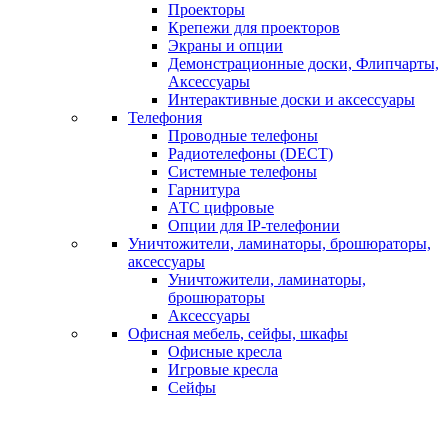
Проекторы
Крепежи для проекторов
Экраны и опции
Демонстрационные доски, Флипчарты,
Аксессуары
Интерактивные доски и аксессуары
Телефония
Проводные телефоны
Радиотелефоны (DECT)
Системные телефоны
Гарнитура
АТС цифровые
Опции для IP-телефонии
Уничтожители, ламинаторы, брошюраторы,
аксессуары
Уничтожители, ламинаторы,
брошюраторы
Аксессуары
Офисная мебель, сейфы, шкафы
Офисные кресла
Игровые кресла
Сейфы