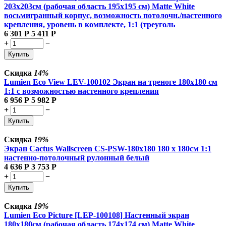
203х203см (рабочая область 195х195 см) Matte White
восьмигранный корпус, возможность потолочн./настенного
крепления, уровень в комплекте, 1:1 (треуголь
6 301
Р
5 411
Р
+
−
Купить
Скидка
14%
Lumien Eco View LEV-100102 Экран на треноге 180x180 см
1:1 с возможностью настенного крепления
6 956
Р
5 982
Р
+
−
Купить
Скидка
19%
Экран Cactus Wallscreen CS-PSW-180x180 180 x 180см 1:1
настенно-потолочный рулонный белый
4 636
Р
3 753
Р
+
−
Купить
Скидка
19%
Lumien Eco Picture [LEP-100108] Настенный экран
180х180см (рабочая область 174х174 см) Matte White