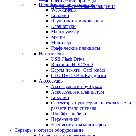
Оптические приводы
Периферийные устройства
Кулеры и системы охлаждения
Web-камеры
Колонки
Наушники и микрофоны
Клавиатуры
Манипуляторы
Мыши
Мониторы
Графические планшеты
Накопители
USB Flash Drive
Внешние HDD/SSD
Карты памяти, Card reader
CD / DVD / Blu-Ray диски
Аксессуары
Аксессуары к ноутбукам
Аскессуары к планшетам
Коврики
Селекторы принтеров, переключатели,
разветвители сигнала
Шлейфы, кабели
Переходники
Крепления для мониторов
Серверы и сетевое оборудование
Серверы и комплектующие