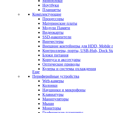
Моноблоки
Ноутбуки
Планшеты
Комплектующие
Процессоры
Материнские платы
Модули Памяти
Видеокарты
SSD-накопители
Винчестеры
Внешние контейнеры для HDD, Mobile r
Контроллеры, порты, USB-Hub, Dock Sta
Блоки питания
Корпуса и акссесуары
Оптические приводы
Кулеры и системы охлаждения
Еще
Периферийные устройства
Web-камеры
Колонки
Наушники и микрофоны
Клавиатуры
Манипуляторы
Мыши
Мониторы
Графические планшеты