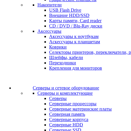
Накопители
USB Flash Drive
Внешние HDD/SSD
Карты памяти, Card reader
CD / DVD / Blu-Ray диски
Аксессуары
Аксессуары к ноутбукам
Аскессуары к планшетам
Коврики
Селекторы принтеров, переключатели, р
Шлейфы, кабели
Переходники
Крепления для мониторов
Серверы и сетевое оборудование
Серверы и комплектующие
Серверы
Серверные процессоры
Серверные материнские платы
Серверная память
Серверные корпуса
Серверные HDD
Серверные SSD