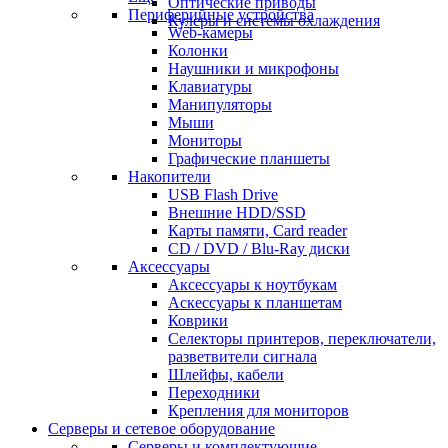
Оптические приводы
Периферийные устройства
Кулеры и системы охлаждения
Web-камеры
Колонки
Наушники и микрофоны
Клавиатуры
Манипуляторы
Мыши
Мониторы
Графические планшеты
Накопители
USB Flash Drive
Внешние HDD/SSD
Карты памяти, Card reader
CD / DVD / Blu-Ray диски
Аксессуары
Аксессуары к ноутбукам
Аскессуары к планшетам
Коврики
Селекторы принтеров, переключатели,
разветвители сигнала
Шлейфы, кабели
Переходники
Крепления для мониторов
Серверы и сетевое оборудование
Серверы и комплектующие