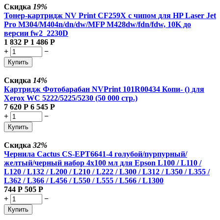
Скидка
19%
Тонер-картридж NV Print CF259X с чипом для HP Laser Jet
Pro M304/M404n/dn/dw/MFP M428dw/fdn/fdw, 10K до
версии fw2_2230D
1 832
Р
1 486
Р
+
−
Купить
Скидка
14%
Картридж Фотобарабан NVPrint 101R00434 Копи- () для
Xerox WC 5222/5225/5230 (50 000 стр.)
7 620
Р
6 545
Р
+
−
Купить
Скидка
32%
Чернила Cactus CS-EPT6641-4 голубой/пурпурный/
желтый/черный набор 4x100 мл для Epson L100 / L110 /
L120 / L132 / L200 / L210 / L222 / L300 / L312 / L350 / L355 /
L362 / L366 / L456 / L550 / L555 / L566 / L1300
744
Р
505
Р
+
−
Купить