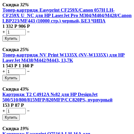
Скидка
32%
Тонер-картридж Easyprint CF259X/Canon 057H LH-
CF259X U_NC для HP LaserJet Pro M304/M404/M428/Canon
LBP223/MF443 (10000 стр.) черный, БЕЗ ЧИПА
1 332
Р
906
Р
+
−
Купить
Скидка
25%
Тонер-картридж NV Print W1335X (NV-W1335X) для HP
LaserJet M438/M442/M443, 13,7K
1 543
Р
1 160
Р
+
−
Купить
Скидка
43%
Картридж T2 C4912A №82 для HP DesignJet
500/510/800/815MFP/820MFP/CC820PS, пурпурный
153
Р
87
Р
+
−
Купить
Скидка
19%
Картридж Easyprint Q7516A LH-16A для