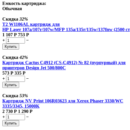
Емкость картриджа:
Обычная
Скидка
32%
T2 W1106AL картридж для
HP Laser 107a/107r/107w/MFP 135a/135r/135w/137fnw (2500 ст
1 107
Р
753
Р
+
−
Купить
Скидка
42%
Картридж Cactus C4912 (CS-C4912) № 82 (пурпурный) для
принтеров Design Jet 500/800C
573
Р
335
Р
+
−
Купить
Скидка
53%
Картридж NV Print 106R03623 для Xerox Phaser 3330/WC
3335/3345, 15000K
2 730
Р
1 290
Р
+
−
Купить