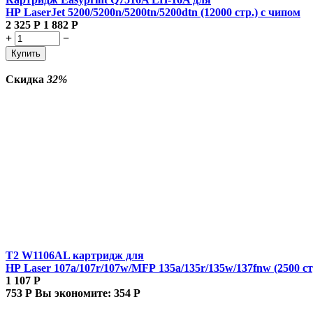
HP LaserJet 5200/5200n/5200tn/5200dtn (12000 стр.) с чипом
2 325
Р
1 882
Р
+
−
Купить
Скидка
32%
T2 W1106AL картридж для
HP Laser 107a/107r/107w/MFP 135a/135r/135w/137fnw (2500 ст
1 107
Р
753
Р
Вы экономите:
354
Р