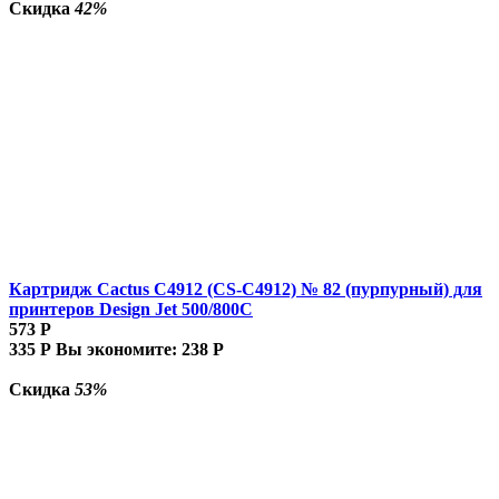
Скидка
42%
Картридж Cactus C4912 (CS-C4912) № 82 (пурпурный) для
принтеров Design Jet 500/800C
573
Р
335
Р
Вы экономите:
238
Р
Скидка
53%