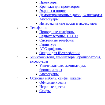
Проекторы
Крепежи для проекторов
Экраны и опции
Демонстрационные доски, Флипчарты,
Аксессуары
Интерактивные доски и аксессуары
Телефония
Проводные телефоны
Радиотелефоны (DECT)
Системные телефоны
Гарнитура
АТС цифровые
Опции для IP-телефонии
Уничтожители, ламинаторы, брошюраторы,
аксессуары
Уничтожители, ламинаторы,
брошюраторы
Аксессуары
Офисная мебель, сейфы, шкафы
Офисные кресла
Игровые кресла
Сейфы