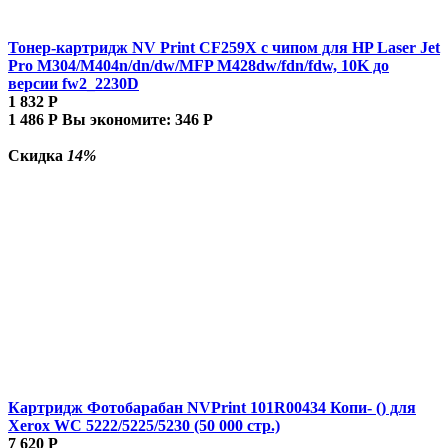
Тонер-картридж NV Print CF259X с чипом для HP Laser Jet
Pro M304/M404n/dn/dw/MFP M428dw/fdn/fdw, 10K до
версии fw2_2230D
1 832
Р
1 486
Р
Вы экономите:
346
Р
Скидка
14%
Картридж Фотобарабан NVPrint 101R00434 Копи- () для
Xerox WC 5222/5225/5230 (50 000 стр.)
7 620
Р