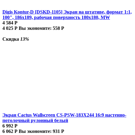
Digis Kontur-D [DSKD-1105] Экран на штативе, формат 1:1,
100", 186x189, рабочая поверхность 180x180, MW
4 584
Р
4 025
Р
Вы экономите:
558
Р
Скидка
13%
Экран Cactus Wallscreen CS-PSW-183X244 16:9 настенно-
потолочный рулонный белый
6 992
Р
6 062
Р
Вы экономите:
931
Р