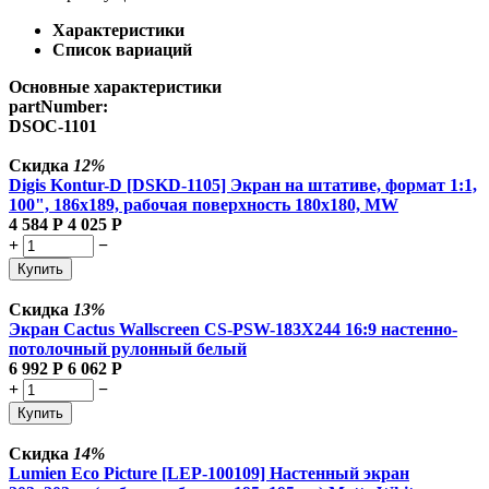
Характеристики
Список вариаций
Основные характеристики
partNumber:
DSOC-1101
Скидка
12%
Digis Kontur-D [DSKD-1105] Экран на штативе, формат 1:1,
100", 186x189, рабочая поверхность 180x180, MW
4 584
Р
4 025
Р
+
−
Купить
Скидка
13%
Экран Cactus Wallscreen CS-PSW-183X244 16:9 настенно-
потолочный рулонный белый
6 992
Р
6 062
Р
+
−
Купить
Скидка
14%
Lumien Eco Picture [LEP-100109] Настенный экран