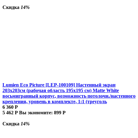
Скидка
14%
Lumien Eco Picture [LEP-100109] Настенный экран
203х203см (рабочая область 195х195 см) Matte White
восьмигранный корпус, возможность потолочн./настенного
крепления, уровень в комплекте, 1:1 (треуголь
6 360
Р
5 462
Р
Вы экономите:
899
Р
Скидка
14%