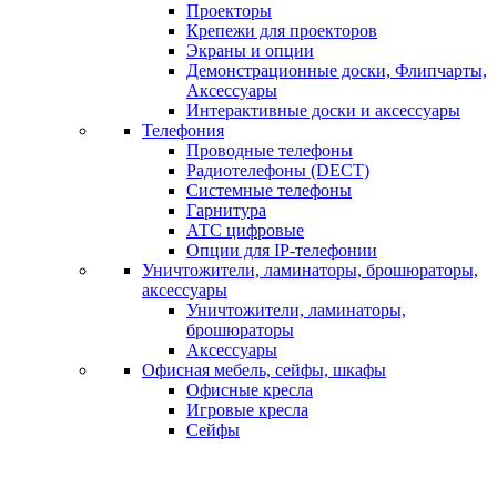
Проекторы
Крепежи для проекторов
Экраны и опции
Демонстрационные доски, Флипчарты,
Аксессуары
Интерактивные доски и аксессуары
Телефония
Проводные телефоны
Радиотелефоны (DECT)
Системные телефоны
Гарнитура
АТС цифровые
Опции для IP-телефонии
Уничтожители, ламинаторы, брошюраторы,
аксессуары
Уничтожители, ламинаторы,
брошюраторы
Аксессуары
Офисная мебель, сейфы, шкафы
Офисные кресла
Игровые кресла
Сейфы