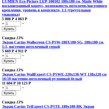
LUMIEN Eco Picture LEP-100102 180х180 см, Matte White
восьмигранный корпус, возможность потолочн./настенного
крепления, уровень в комплекте, 1:1 (треугольная
упаковка)
5 008
Р
4 063
Р
+
−
Купить
Скидка
13%
Экран Cactus Wallscreen CS-PSW-180X180-SG, 180х180 см,
1:1, настенно-потолочный серый
5 669
Р
4 911
Р
+
−
Купить
Скидка
13%
Экран Cactus WallExpert CS-PSWE-220x138-WT 138x220 см
16:10 настенно-потолочный рулонный белый
11 604
Р
10 123
Р
+
−
Купить
Скидка
13%
Экран Cactus TriExpert CS-PSTE-180x180-BK Экран