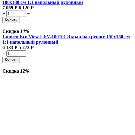
180x180 см 1:1 напольный рулонный
7 059
Р
6 120
Р
+
−
Купить
Скидка
14%
Lumien Eco View LEV-100101 Экран на треноге 150x150 см
1:1 напольный рулонный
6 133
Р
5 273
Р
+
−
Купить
Скидка
12%