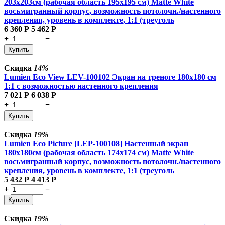
203х203см (рабочая область 195х195 см) Matte White
восьмигранный корпус, возможность потолочн./настенного
крепления, уровень в комплекте, 1:1 (треуголь
6 360
Р
5 462
Р
+
−
Купить
Скидка
14%
Lumien Eco View LEV-100102 Экран на треноге 180x180 см
1:1 с возможностью настенного крепления
7 021
Р
6 038
Р
+
−
Купить
Скидка
19%
Lumien Eco Picture [LEP-100108] Настенный экран
180х180см (рабочая область 174х174 см) Matte White
восьмигранный корпус, возможность потолочн./настенного
крепления, уровень в комплекте, 1:1 (треуголь
5 432
Р
4 413
Р
+
−
Купить
Скидка
19%