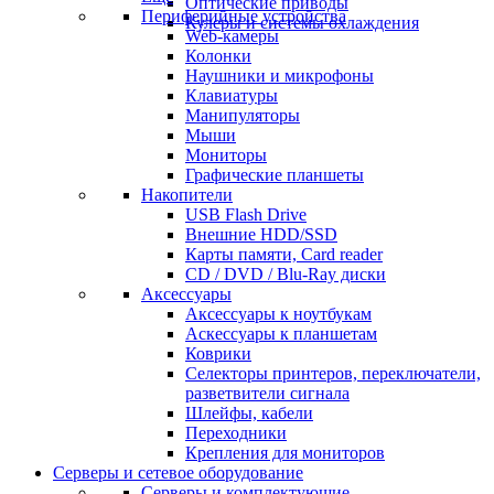
Оптические приводы
Периферийные устройства
Кулеры и системы охлаждения
Web-камеры
Колонки
Наушники и микрофоны
Клавиатуры
Манипуляторы
Мыши
Мониторы
Графические планшеты
Накопители
USB Flash Drive
Внешние HDD/SSD
Карты памяти, Card reader
CD / DVD / Blu-Ray диски
Аксессуары
Аксессуары к ноутбукам
Аскессуары к планшетам
Коврики
Селекторы принтеров, переключатели,
разветвители сигнала
Шлейфы, кабели
Переходники
Крепления для мониторов
Серверы и сетевое оборудование
Серверы и комплектующие