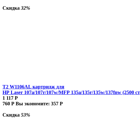
Скидка
32%
T2 W1106AL картридж для
HP Laser 107a/107r/107w/MFP 135a/135r/135w/137fnw (2500 ст
1 117
Р
760
Р
Вы экономите:
357
Р
Скидка
53%