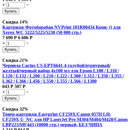
+
−
Купить
Скидка
14%
Картридж Фотобарабан NVPrint 101R00434 Копи- () для
Xerox WC 5222/5225/5230 (50 000 стр.)
7 690
Р
6 606
Р
+
−
Купить
Скидка
21%
Чернила Cactus CS-EPT6641-4 голубой/пурпурный/
желтый/черный набор 4x100 мл для Epson L100 / L110 /
L120 / L132 / L200 / L210 / L222 / L300 / L312 / L350 / L355 /
L362 / L366 / L456 / L550 / L555 / L566 / L1300
643
Р
507
Р
+
−
Купить
Скидка
32%
Тонер-картридж Easyprint CF259X/Canon 057H LH-
CF259X U_NC для HP LaserJet Pro M304/M404/M428/Canon
LBP223/MF443 (10000 стр.) черный, БЕЗ ЧИПА
1 344
Р
914
Р