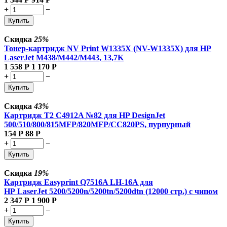
+
−
Купить
Скидка
25%
Тонер-картридж NV Print W1335X (NV-W1335X) для HP
LaserJet M438/M442/M443, 13,7K
1 558
Р
1 170
Р
+
−
Купить
Скидка
43%
Картридж T2 C4912A №82 для HP DesignJet
500/510/800/815MFP/820MFP/CC820PS, пурпурный
154
Р
88
Р
+
−
Купить
Скидка
19%
Картридж Easyprint Q7516A LH-16A для
HP LaserJet 5200/5200n/5200tn/5200dtn (12000 стр.) с чипом
2 347
Р
1 900
Р
+
−
Купить