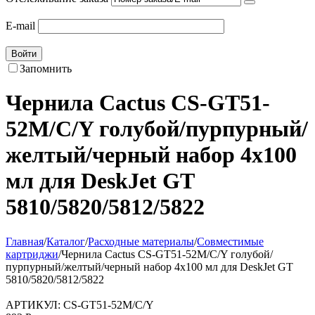
E-mail
Войти
Запомнить
Чернила Cactus CS-GT51-
52M/C/Y голубой/пурпурный/
желтый/черный набор 4x100
мл для DeskJet GT
5810/5820/5812/5822
Главная
/
Каталог
/
Расходные материалы
/
Совместимые
картриджи
/
Чернила Cactus CS-GT51-52M/C/Y голубой/
пурпурный/желтый/черный набор 4x100 мл для DeskJet GT
5810/5820/5812/5822
АРТИКУЛ:
CS-GT51-52M/C/Y