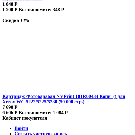
1 848
Р
1 500
Р
Вы экономите:
348
Р
Скидка
14%
Картридж Фотобарабан NVPrint 101R00434 Копи- () для
Xerox WC 5222/5225/5230 (50 000 стр.)
7 690
Р
6 606
Р
Вы экономите:
1 084
Р
Кабинет покупателя
Войти
Создать учетную запись