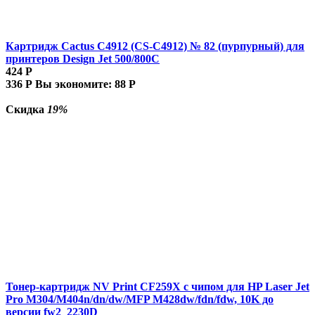
Картридж Cactus C4912 (CS-C4912) № 82 (пурпурный) для
принтеров Design Jet 500/800C
424
Р
336
Р
Вы экономите:
88
Р
Скидка
19%
Тонер-картридж NV Print CF259X с чипом для HP Laser Jet
Pro M304/M404n/dn/dw/MFP M428dw/fdn/fdw, 10K до
версии fw2_2230D