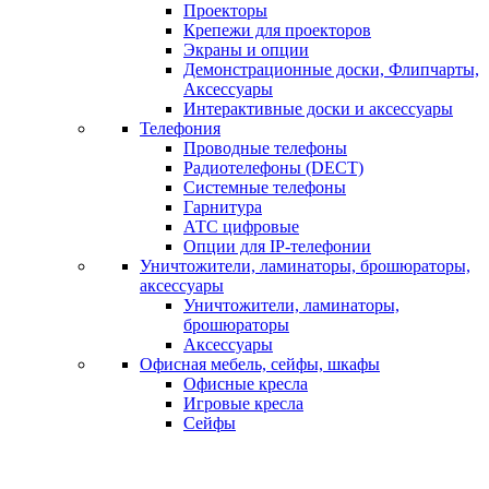
Проекторы
Крепежи для проекторов
Экраны и опции
Демонстрационные доски, Флипчарты,
Аксессуары
Интерактивные доски и аксессуары
Телефония
Проводные телефоны
Радиотелефоны (DECT)
Системные телефоны
Гарнитура
АТС цифровые
Опции для IP-телефонии
Уничтожители, ламинаторы, брошюраторы,
аксессуары
Уничтожители, ламинаторы,
брошюраторы
Аксессуары
Офисная мебель, сейфы, шкафы
Офисные кресла
Игровые кресла
Сейфы