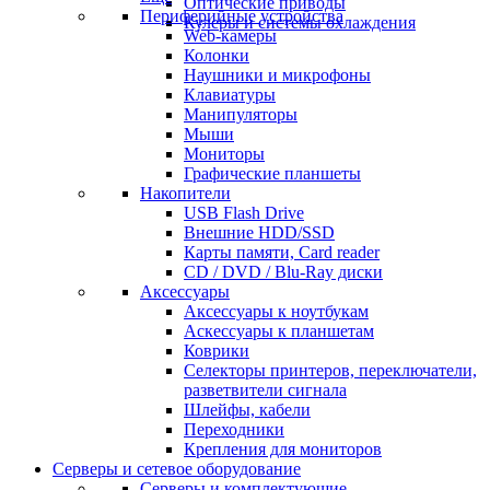
Оптические приводы
Периферийные устройства
Кулеры и системы охлаждения
Web-камеры
Колонки
Наушники и микрофоны
Клавиатуры
Манипуляторы
Мыши
Мониторы
Графические планшеты
Накопители
USB Flash Drive
Внешние HDD/SSD
Карты памяти, Card reader
CD / DVD / Blu-Ray диски
Аксессуары
Аксессуары к ноутбукам
Аскессуары к планшетам
Коврики
Селекторы принтеров, переключатели,
разветвители сигнала
Шлейфы, кабели
Переходники
Крепления для мониторов
Серверы и сетевое оборудование
Серверы и комплектующие