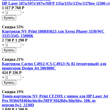
HP Laser 107a/107r/107w/MFP 135a/135r/135w/137fnw (2500 ст
1 117
Р
760
Р
+
−
Купить
Скидка
53%
Картридж NV Print 106R03623 для Xerox Phaser 3330/WC
3335/3345, 15000K
2 730
Р
1 290
Р
+
−
Купить
Скидка
21%
Картридж Cactus C4912 (CS-C4912) № 82 (пурпурный) для
принтеров Design Jet 500/800C
424
Р
336
Р
+
−
Купить
Скидка
19%
Тонер-картридж NV Print CF259X с чипом для HP Laser Jet
Pro M304/M404n/dn/dw/MFP M428dw/fdn/fdw, 10K до
версии fw2_2230D
1 848
Р
1 500
Р