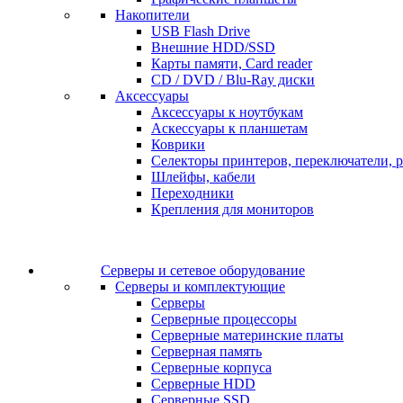
Накопители
USB Flash Drive
Внешние HDD/SSD
Карты памяти, Card reader
CD / DVD / Blu-Ray диски
Аксессуары
Аксессуары к ноутбукам
Аскессуары к планшетам
Коврики
Селекторы принтеров, переключатели, р
Шлейфы, кабели
Переходники
Крепления для мониторов
Серверы и сетевое оборудование
Серверы и комплектующие
Серверы
Серверные процессоры
Серверные материнские платы
Серверная память
Серверные корпуса
Серверные HDD
Серверные SSD