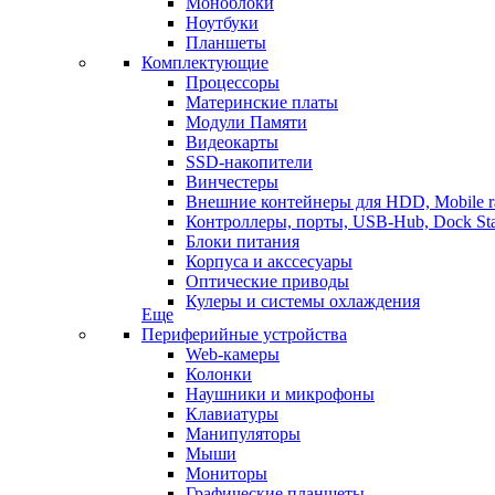
Моноблоки
Ноутбуки
Планшеты
Комплектующие
Процессоры
Материнские платы
Модули Памяти
Видеокарты
SSD-накопители
Винчестеры
Внешние контейнеры для HDD, Mobile r
Контроллеры, порты, USB-Hub, Dock Sta
Блоки питания
Корпуса и акссесуары
Оптические приводы
Кулеры и системы охлаждения
Еще
Периферийные устройства
Web-камеры
Колонки
Наушники и микрофоны
Клавиатуры
Манипуляторы
Мыши
Мониторы
Графические планшеты