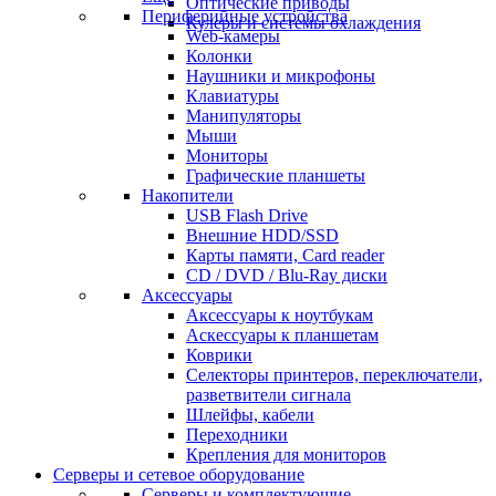
Оптические приводы
Периферийные устройства
Кулеры и системы охлаждения
Web-камеры
Колонки
Наушники и микрофоны
Клавиатуры
Манипуляторы
Мыши
Мониторы
Графические планшеты
Накопители
USB Flash Drive
Внешние HDD/SSD
Карты памяти, Card reader
CD / DVD / Blu-Ray диски
Аксессуары
Аксессуары к ноутбукам
Аскессуары к планшетам
Коврики
Селекторы принтеров, переключатели,
разветвители сигнала
Шлейфы, кабели
Переходники
Крепления для мониторов
Серверы и сетевое оборудование
Серверы и комплектующие