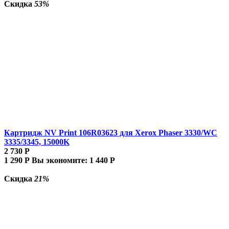
Скидка
53%
Картридж NV Print 106R03623 для Xerox Phaser 3330/WC
3335/3345, 15000K
2 730
Р
1 290
Р
Вы экономите:
1 440
Р
Скидка
21%