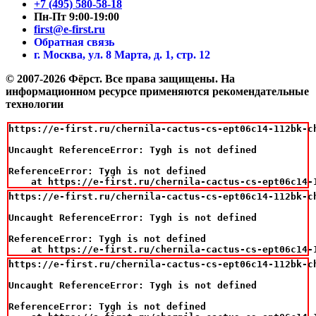
+7 (495) 580-58-18
Пн-Пт 9:00-19:00
first@e-first.ru
Обратная связь
г. Москва, ул. 8 Марта, д. 1, стр. 12
© 2007-2026 Фёрст. Все права защищены.
На
информационном ресурсе применяются рекомендательные
технологии
https://e-first.ru/chernila-cactus-cs-ept06c14-112bk-c
Uncaught ReferenceError: Tygh is not defined

ReferenceError: Tygh is not defined

    at https://e-first.ru/chernila-cactus-cs-ept06c14-
https://e-first.ru/chernila-cactus-cs-ept06c14-112bk-c
Uncaught ReferenceError: Tygh is not defined

ReferenceError: Tygh is not defined

    at https://e-first.ru/chernila-cactus-cs-ept06c14-
https://e-first.ru/chernila-cactus-cs-ept06c14-112bk-c
Uncaught ReferenceError: Tygh is not defined

ReferenceError: Tygh is not defined
