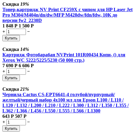
Скидка
19%
Тонер-картридж NV Print CF259X с чипом для HP Laser Jet
Pro M304/M404n/dn/dw/MFP M428dw/fdn/fdw, 10K до
версии fw2_2230D
1 848
Р
1 500
Р
+
−
Купить
Скидка
14%
Картридж Фотобарабан NVPrint 101R00434 Копи- () для
Xerox WC 5222/5225/5230 (50 000 стр.)
7 690
Р
6 606
Р
+
−
Купить
Скидка
21%
Чернила Cactus CS-EPT6641-4 голубой/пурпурный/
желтый/черный набор 4x100 мл для Epson L100 / L110 /
L120 / L132 / L200 / L210 / L222 / L300 / L312 / L350 / L355 /
L362 / L366 / L456 / L550 / L555 / L566 / L1300
643
Р
507
Р
+
−
Купить