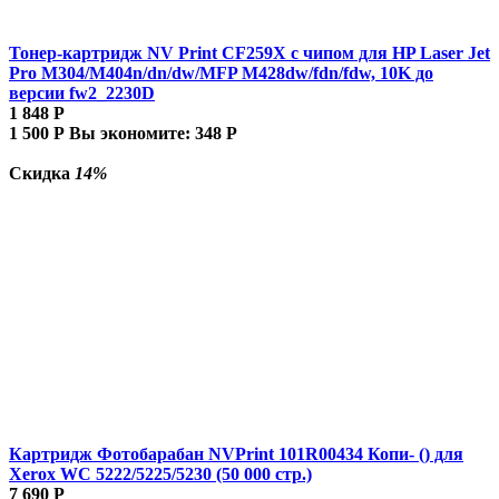
Тонер-картридж NV Print CF259X с чипом для HP Laser Jet
Pro M304/M404n/dn/dw/MFP M428dw/fdn/fdw, 10K до
версии fw2_2230D
1 848
Р
1 500
Р
Вы экономите:
348
Р
Скидка
14%
Картридж Фотобарабан NVPrint 101R00434 Копи- () для
Xerox WC 5222/5225/5230 (50 000 стр.)
7 690
Р