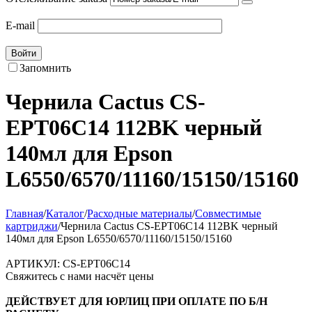
E-mail
Войти
Запомнить
Чернила Cactus CS-
EPT06C14 112BK черный
140мл для Epson
L6550/6570/11160/15150/15160
Главная
/
Каталог
/
Расходные материалы
/
Совместимые
картриджи
/
Чернила Cactus CS-EPT06C14 112BK черный
140мл для Epson L6550/6570/11160/15150/15160
АРТИКУЛ:
CS-EPT06C14
Свяжитесь с нами насчёт цены
ДЕЙСТВУЕТ ДЛЯ ЮРЛИЦ ПРИ ОПЛАТЕ ПО Б/Н