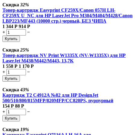
Скидка
32%
Тонер-картридж Easyprint CF259X/Canon 057H LH-
CF259X U_NC для HP LaserJet Pro M304/M404/M428/Canon
LBP223/MF443 (10000 стр.) черный, БЕЗ ЧИПА
1 344
Р
914
Р
+
−
Купить
Скидка
25%
Тонер-картридж NV Print W1335X (NV-W1335X) для HP
LaserJet M438/M442/M443, 13,7K
1 558
Р
1 170
Р
+
−
Купить
Скидка
43%
Картридж T2 C4912A №82 для HP DesignJet
500/510/800/815MFP/820MFP/CC820PS, пурпурный
154
Р
88
Р
+
−
Купить
Скидка
19%
Картридж Easyprint Q7516A LH-16A для