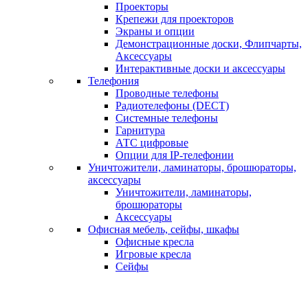
Проекторы
Крепежи для проекторов
Экраны и опции
Демонстрационные доски, Флипчарты,
Аксессуары
Интерактивные доски и аксессуары
Телефония
Проводные телефоны
Радиотелефоны (DECT)
Системные телефоны
Гарнитура
АТС цифровые
Опции для IP-телефонии
Уничтожители, ламинаторы, брошюраторы,
аксессуары
Уничтожители, ламинаторы,
брошюраторы
Аксессуары
Офисная мебель, сейфы, шкафы
Офисные кресла
Игровые кресла
Сейфы