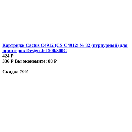
Картридж Cactus C4912 (CS-C4912) № 82 (пурпурный) для
принтеров Design Jet 500/800C
424
Р
336
Р
Вы экономите:
88
Р
Скидка
19%