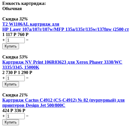
Емкость картриджа:
Обычная
Скидка
32%
T2 W1106AL картридж для
HP Laser 107a/107r/107w/MFP 135a/135r/135w/137fnw (2500 ст
1 117
Р
760
Р
+
−
Купить
Скидка
53%
Картридж NV Print 106R03623 для Xerox Phaser 3330/WC
3335/3345, 15000K
2 730
Р
1 290
Р
+
−
Купить
Скидка
21%
Картридж Cactus C4912 (CS-C4912) № 82 (пурпурный) для
принтеров Design Jet 500/800C
424
Р
336
Р
+
−
Купить