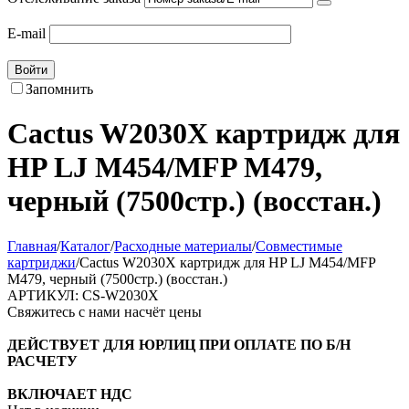
E-mail
Войти
Запомнить
Cactus W2030X картридж для
HP LJ M454/MFP M479,
черный (7500стр.) (восстан.)
Главная
/
Каталог
/
Расходные материалы
/
Совместимые
картриджи
/
Cactus W2030X картридж для HP LJ M454/MFP
M479, черный (7500стр.) (восстан.)
АРТИКУЛ:
CS-W2030X
Свяжитесь с нами насчёт цены
ДЕЙСТВУЕТ ДЛЯ ЮРЛИЦ ПРИ ОПЛАТЕ ПО Б/Н
РАСЧЕТУ
ВКЛЮЧАЕТ НДС