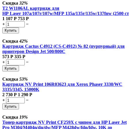
Скидка
32%
T2 W1106AL картридж для
HP Laser 107a/107r/107w/MFP 135a/135r/135w/137fnw (2500 ст
1 107
Р
753
Р
+
−
Купить
Скидка
42%
Картридж Cactus C4912 (CS-C4912) № 82 (пурпурный) для
принтеров Design Jet 500/800C
573
Р
335
Р
+
−
Купить
Скидка
53%
Картридж NV Print 106R03623 для Xerox Phaser 3330/WC
3335/3345, 15000K
2 730
Р
1 290
Р
+
−
Купить
Скидка
19%
Тонер-картридж NV Print CF259X с чипом для HP Laser Jet
Pro M304/M404n/dn/dw/MFP M428dw/fdn/fdw, 10K до