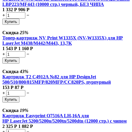
LBP223/MF443 (10000 стр.) черный, БЕЗ ЧИПА
1 332
Р
906
Р
+
−
Купить
Скидка
25%
Тонер-картридж NV Print W1335X (NV-W1335X) для HP
LaserJet M438/M442/M443, 13,7K
1 543
Р
1 160
Р
+
−
Купить
Скидка
43%
Картридж T2 C4912A №82 для HP DesignJet
500/510/800/815MFP/820MFP/CC820PS, пурпурный
153
Р
87
Р
+
−
Купить
Скидка
19%
Картридж Easyprint Q7516A LH-16A для
HP LaserJet 5200/5200n/5200tn/5200dtn (12000 стр.) с чипом
2 325
Р
1 882
Р
+
−