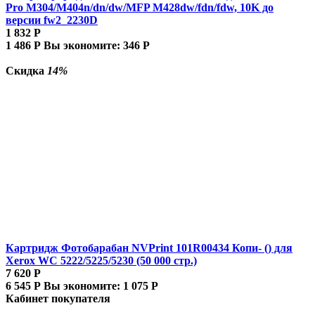
Pro M304/M404n/dn/dw/MFP M428dw/fdn/fdw, 10K до
версии fw2_2230D
1 832
Р
1 486
Р
Вы экономите:
346
Р
Скидка
14%
Картридж Фотобарабан NVPrint 101R00434 Копи- () для
Xerox WC 5222/5225/5230 (50 000 стр.)
7 620
Р
6 545
Р
Вы экономите:
1 075
Р
Кабинет покупателя