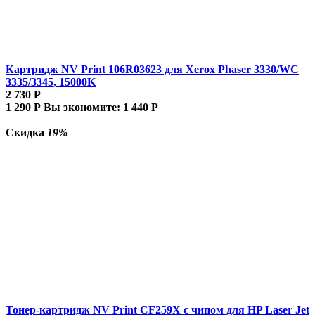
Картридж NV Print 106R03623 для Xerox Phaser 3330/WC
3335/3345, 15000K
2 730
Р
1 290
Р
Вы экономите:
1 440
Р
Скидка
19%
Тонер-картридж NV Print CF259X с чипом для HP Laser Jet