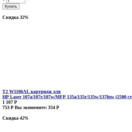
Купить
Скидка
32%
T2 W1106AL картридж для
HP Laser 107a/107r/107w/MFP 135a/135r/135w/137fnw (2500 ст
1 107
Р
753
Р
Вы экономите:
354
Р
Скидка
42%