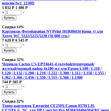
версии fw2_2230D
1 832
Р
1 486
Р
+
−
Купить
Скидка
14%
Картридж Фотобарабан NVPrint 101R00434 Копи- () для
Xerox WC 5222/5225/5230 (50 000 стр.)
7 620
Р
6 545
Р
+
−
Купить
Скидка
32%
Чернила Cactus CS-EPT6641-4 голубой/пурпурный/
желтый/черный набор 4x100 мл для Epson L100 / L110 /
L120 / L132 / L200 / L210 / L222 / L300 / L312 / L350 / L355 /
L362 / L366 / L456 / L550 / L555 / L566 / L1300
744
Р
505
Р
+
−
Купить
Скидка
32%
Тонер-картридж Easyprint CF259X/Canon 057H LH-
CF259X U_NC для HP LaserJet Pro M304/M404/M428/Canon