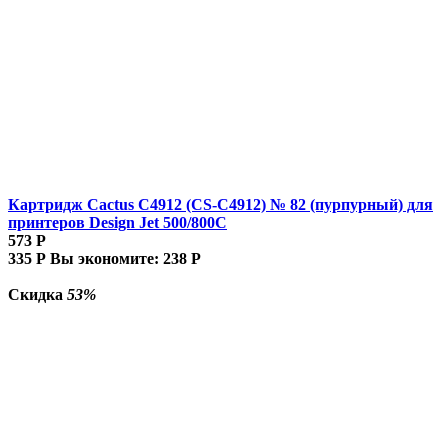
Картридж Cactus C4912 (CS-C4912) № 82 (пурпурный) для
принтеров Design Jet 500/800C
573
Р
335
Р
Вы экономите:
238
Р
Скидка
53%