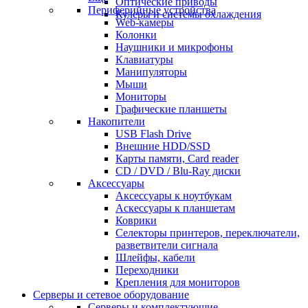
Оптические приводы
Периферийные устройства
Кулеры и системы охлаждения
Web-камеры
Колонки
Наушники и микрофоны
Клавиатуры
Манипуляторы
Мыши
Мониторы
Графические планшеты
Накопители
USB Flash Drive
Внешние HDD/SSD
Карты памяти, Card reader
CD / DVD / Blu-Ray диски
Аксессуары
Аксессуары к ноутбукам
Аскессуары к планшетам
Коврики
Селекторы принтеров, переключатели,
разветвители сигнала
Шлейфы, кабели
Переходники
Крепления для мониторов
Серверы и сетевое оборудование
Серверы и комплектующие