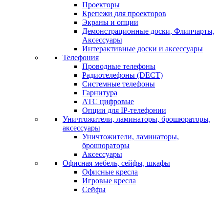
Проекторы
Крепежи для проекторов
Экраны и опции
Демонстрационные доски, Флипчарты,
Аксессуары
Интерактивные доски и аксессуары
Телефония
Проводные телефоны
Радиотелефоны (DECT)
Системные телефоны
Гарнитура
АТС цифровые
Опции для IP-телефонии
Уничтожители, ламинаторы, брошюраторы,
аксессуары
Уничтожители, ламинаторы,
брошюраторы
Аксессуары
Офисная мебель, сейфы, шкафы
Офисные кресла
Игровые кресла
Сейфы