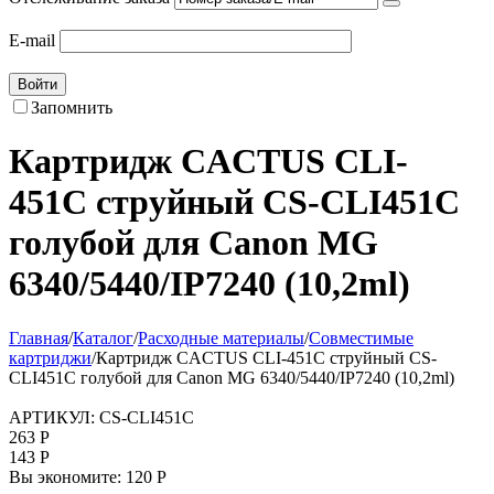
E-mail
Войти
Запомнить
Картридж CACTUS CLI-
451C струйный CS-CLI451C
голубой для Canon MG
6340/5440/IP7240 (10,2ml)
Главная
/
Каталог
/
Расходные материалы
/
Совместимые
картриджи
/
Картридж CACTUS CLI-451C струйный CS-
CLI451C голубой для Canon MG 6340/5440/IP7240 (10,2ml)
АРТИКУЛ:
CS-CLI451C
263
Р
143
Р
Вы экономите:
120
Р