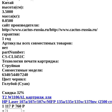
Китай
высота(см):
3.5000
масса(кг):
0.0500
сайт производителя:
http://www.cactus-russia.ru/http://www.cactus-russia.ru/
гарантия:
1 год
Артикулы всех совместимых товаров:
нет
partNumber:
CS-CLI451C
Технология печати картриджа:
Струйная
Совместимые модели:
6340/5440/7240
Цвет чернил:
Голубой (Cyan)
Скидка
32%
T2 W1106AL картридж для
HP Laser 107a/107r/107w/MFP 135a/135r/135w/137fnw (2500 ст
1 117
Р
760
Р
+
−