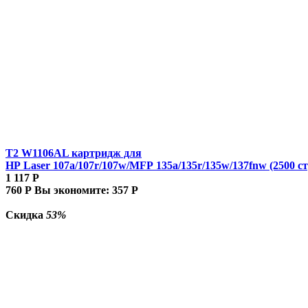
T2 W1106AL картридж для
HP Laser 107a/107r/107w/MFP 135a/135r/135w/137fnw (2500 ст
1 117
Р
760
Р
Вы экономите:
357
Р
Скидка
53%