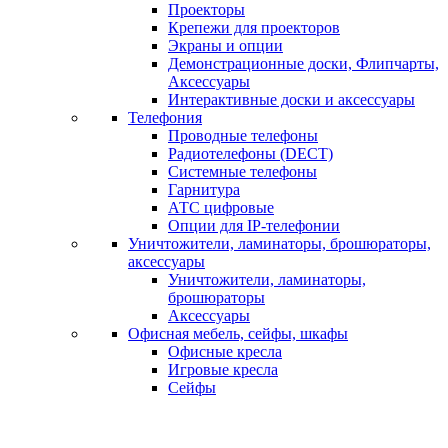
Проекторы
Крепежи для проекторов
Экраны и опции
Демонстрационные доски, Флипчарты,
Аксессуары
Интерактивные доски и аксессуары
Телефония
Проводные телефоны
Радиотелефоны (DECT)
Системные телефоны
Гарнитура
АТС цифровые
Опции для IP-телефонии
Уничтожители, ламинаторы, брошюраторы,
аксессуары
Уничтожители, ламинаторы,
брошюраторы
Аксессуары
Офисная мебель, сейфы, шкафы
Офисные кресла
Игровые кресла
Сейфы