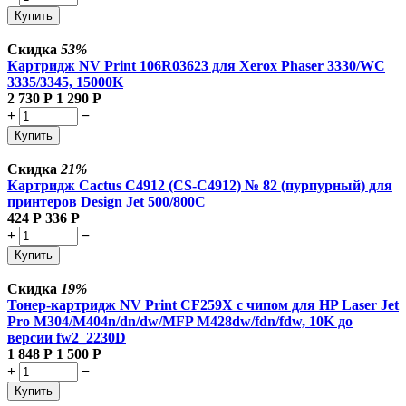
Купить
Скидка
53%
Картридж NV Print 106R03623 для Xerox Phaser 3330/WC
3335/3345, 15000K
2 730
Р
1 290
Р
+
−
Купить
Скидка
21%
Картридж Cactus C4912 (CS-C4912) № 82 (пурпурный) для
принтеров Design Jet 500/800C
424
Р
336
Р
+
−
Купить
Скидка
19%
Тонер-картридж NV Print CF259X с чипом для HP Laser Jet
Pro M304/M404n/dn/dw/MFP M428dw/fdn/fdw, 10K до
версии fw2_2230D
1 848
Р
1 500
Р
+
−
Купить