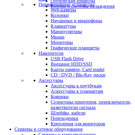
Оптические приводы
Периферийные устройства
Кулеры и системы охлаждения
Web-камеры
Колонки
Наушники и микрофоны
Клавиатуры
Манипуляторы
Мыши
Мониторы
Графические планшеты
Накопители
USB Flash Drive
Внешние HDD/SSD
Карты памяти, Card reader
CD / DVD / Blu-Ray диски
Аксессуары
Аксессуары к ноутбукам
Аскессуары к планшетам
Коврики
Селекторы принтеров, переключатели,
разветвители сигнала
Шлейфы, кабели
Переходники
Крепления для мониторов
Серверы и сетевое оборудование
Серверы и комплектующие