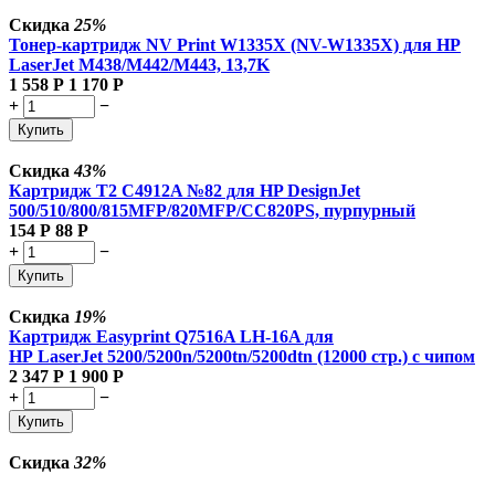
Скидка
25%
Тонер-картридж NV Print W1335X (NV-W1335X) для HP
LaserJet M438/M442/M443, 13,7K
1 558
Р
1 170
Р
+
−
Купить
Скидка
43%
Картридж T2 C4912A №82 для HP DesignJet
500/510/800/815MFP/820MFP/CC820PS, пурпурный
154
Р
88
Р
+
−
Купить
Скидка
19%
Картридж Easyprint Q7516A LH-16A для
HP LaserJet 5200/5200n/5200tn/5200dtn (12000 стр.) с чипом
2 347
Р
1 900
Р
+
−
Купить
Скидка
32%