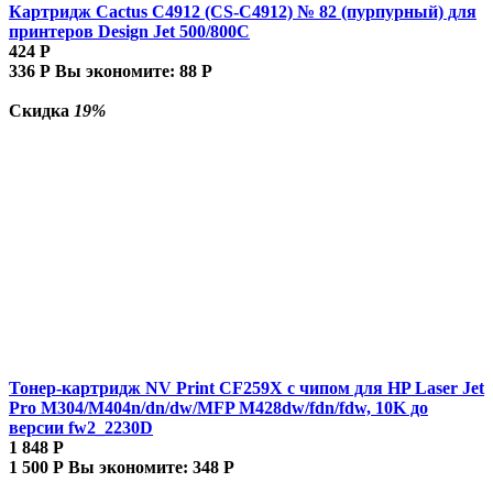
Картридж Cactus C4912 (CS-C4912) № 82 (пурпурный) для
принтеров Design Jet 500/800C
424
Р
336
Р
Вы экономите:
88
Р
Скидка
19%
Тонер-картридж NV Print CF259X с чипом для HP Laser Jet
Pro M304/M404n/dn/dw/MFP M428dw/fdn/fdw, 10K до
версии fw2_2230D
1 848
Р
1 500
Р
Вы экономите:
348
Р