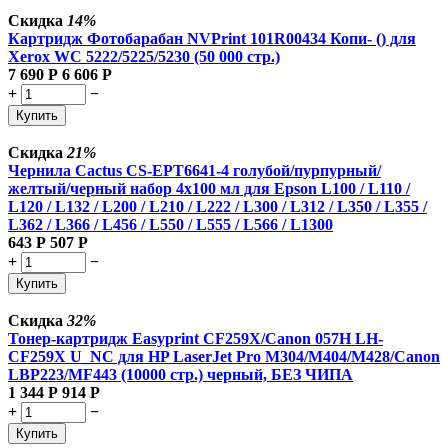
Скидка
14%
Картридж Фотобарабан NVPrint 101R00434 Копи- () для
Xerox WC 5222/5225/5230 (50 000 стр.)
7 690
Р
6 606
Р
+
−
Купить
Скидка
21%
Чернила Cactus CS-EPT6641-4 голубой/пурпурный/
желтый/черный набор 4x100 мл для Epson L100 / L110 /
L120 / L132 / L200 / L210 / L222 / L300 / L312 / L350 / L355 /
L362 / L366 / L456 / L550 / L555 / L566 / L1300
643
Р
507
Р
+
−
Купить
Скидка
32%
Тонер-картридж Easyprint CF259X/Canon 057H LH-
CF259X U_NC для HP LaserJet Pro M304/M404/M428/Canon
LBP223/MF443 (10000 стр.) черный, БЕЗ ЧИПА
1 344
Р
914
Р
+
−
Купить