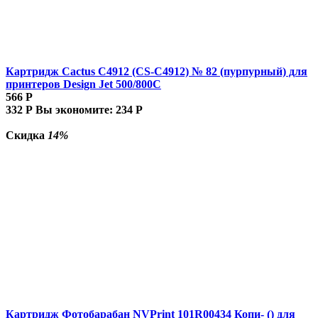
Картридж Cactus C4912 (CS-C4912) № 82 (пурпурный) для
принтеров Design Jet 500/800C
566
Р
332
Р
Вы экономите:
234
Р
Скидка
14%
Картридж Фотобарабан NVPrint 101R00434 Копи- () для