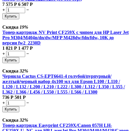
7 575
Р
6 507
Р
+
−
Купить
Скидка
19%
Тонер-картридж NV Print CF259X с чипом для HP Laser Jet
Pro M304/M404n/dn/dw/MFP M428dw/fdn/fdw, 10K до
версии fw2_2230D
1 821
Р
1 477
Р
+
−
Купить
Скидка
32%
Чернила Cactus CS-EPT6641-4 голубой/пурпурный/
желтый/черный набор 4x100 мл для Epson L100 / L110 /
L120 / L132 / L200 / L210 / L222 / L300 / L312 / L350 / L355 /
L362 / L366 / L456 / L550 / L555 / L566 / L1300
736
Р
501
Р
+
−
Купить
Скидка
32%
Тонер-картридж Easyprint CF259X/Canon 057H LH-
CF259X U_NC для HP LaserJet Pro M304/M404/M428/Canon