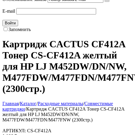
E-mail
Войти
Запомнить
Картридж CACTUS CF412A
Тонер CS-CF412A желтый
для HP LJ M452DW/DN/NW,
M477FDW/M477FDN/M477F
(2300стр.)
Главная
/
Каталог
/
Расходные материалы
/
Совместимые
картриджи
/
Картридж CACTUS CF412A Тонер CS-CF412A
желтый для HP LJ M452DW/DN/NW,
M477FDW/M477FDN/M477FNW (2300стр.)
АРТИКУЛ:
CS-CF412A