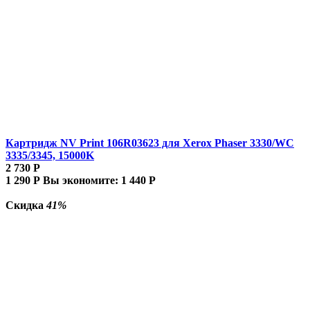
Картридж NV Print 106R03623 для Xerox Phaser 3330/WC
3335/3345, 15000K
2 730
Р
1 290
Р
Вы экономите:
1 440
Р
Скидка
41%