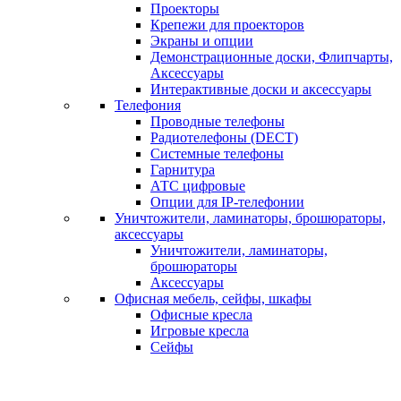
Проекторы
Крепежи для проекторов
Экраны и опции
Демонстрационные доски, Флипчарты,
Аксессуары
Интерактивные доски и аксессуары
Телефония
Проводные телефоны
Радиотелефоны (DECT)
Системные телефоны
Гарнитура
АТС цифровые
Опции для IP-телефонии
Уничтожители, ламинаторы, брошюраторы,
аксессуары
Уничтожители, ламинаторы,
брошюраторы
Аксессуары
Офисная мебель, сейфы, шкафы
Офисные кресла
Игровые кресла
Сейфы