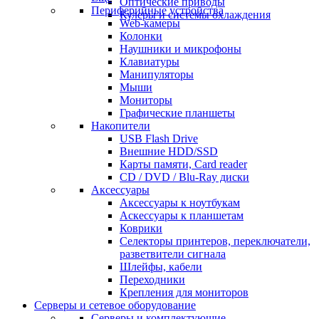
Оптические приводы
Периферийные устройства
Кулеры и системы охлаждения
Web-камеры
Колонки
Наушники и микрофоны
Клавиатуры
Манипуляторы
Мыши
Мониторы
Графические планшеты
Накопители
USB Flash Drive
Внешние HDD/SSD
Карты памяти, Card reader
CD / DVD / Blu-Ray диски
Аксессуары
Аксессуары к ноутбукам
Аскессуары к планшетам
Коврики
Селекторы принтеров, переключатели,
разветвители сигнала
Шлейфы, кабели
Переходники
Крепления для мониторов
Серверы и сетевое оборудование
Серверы и комплектующие