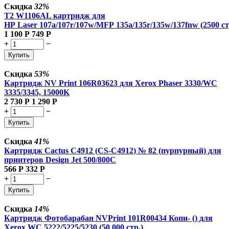
Скидка
32%
T2 W1106AL картридж для
HP Laser 107a/107r/107w/MFP 135a/135r/135w/137fnw (2500 ст
1 100
Р
749
Р
+
−
Купить
Скидка
53%
Картридж NV Print 106R03623 для Xerox Phaser 3330/WC
3335/3345, 15000K
2 730
Р
1 290
Р
+
−
Купить
Скидка
41%
Картридж Cactus C4912 (CS-C4912) № 82 (пурпурный) для
принтеров Design Jet 500/800C
566
Р
332
Р
+
−
Купить
Скидка
14%
Картридж Фотобарабан NVPrint 101R00434 Копи- () для
Xerox WC 5222/5225/5230 (50 000 стр.)