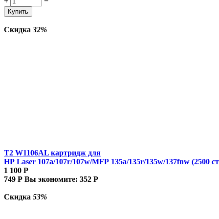
+
−
Купить
Скидка
32%
T2 W1106AL картридж для
HP Laser 107a/107r/107w/MFP 135a/135r/135w/137fnw (2500 ст
1 100
Р
749
Р
Вы экономите:
352
Р
Скидка
53%