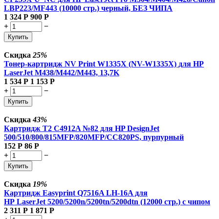
LBP223/MF443 (10000 стр.) черный, БЕЗ ЧИПА
1 324
Р
900
Р
+
−
Купить
Скидка
25%
Тонер-картридж NV Print W1335X (NV-W1335X) для HP
LaserJet M438/M442/M443, 13,7K
1 534
Р
1 153
Р
+
−
Купить
Скидка
43%
Картридж T2 C4912A №82 для HP DesignJet
500/510/800/815MFP/820MFP/CC820PS, пурпурный
152
Р
86
Р
+
−
Купить
Скидка
19%
Картридж Easyprint Q7516A LH-16A для
HP LaserJet 5200/5200n/5200tn/5200dtn (12000 стр.) с чипом
2 311
Р
1 871
Р