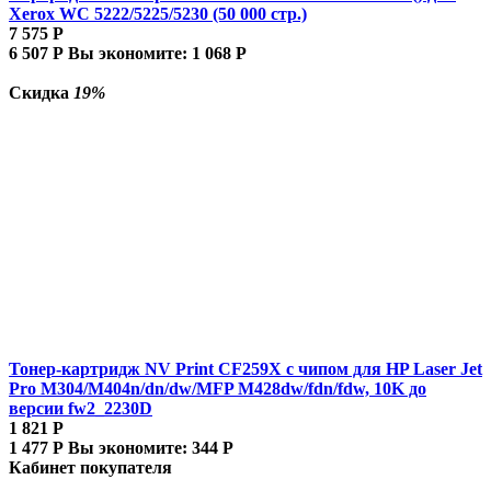
Xerox WC 5222/5225/5230 (50 000 стр.)
7 575
Р
6 507
Р
Вы экономите:
1 068
Р
Скидка
19%
Тонер-картридж NV Print CF259X с чипом для HP Laser Jet
Pro M304/M404n/dn/dw/MFP M428dw/fdn/fdw, 10K до
версии fw2_2230D
1 821
Р
1 477
Р
Вы экономите:
344
Р
Кабинет покупателя