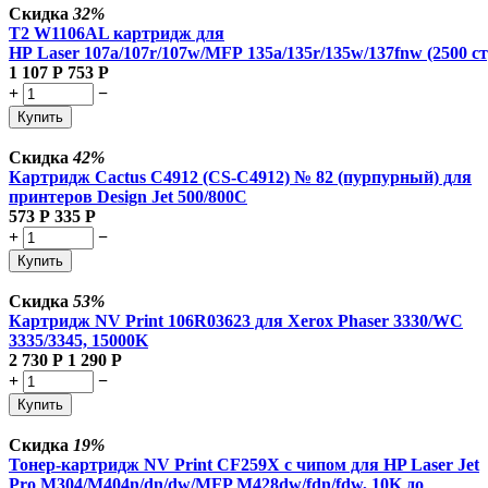
Скидка
32%
T2 W1106AL картридж для
HP Laser 107a/107r/107w/MFP 135a/135r/135w/137fnw (2500 ст
1 107
Р
753
Р
+
−
Купить
Скидка
42%
Картридж Cactus C4912 (CS-C4912) № 82 (пурпурный) для
принтеров Design Jet 500/800C
573
Р
335
Р
+
−
Купить
Скидка
53%
Картридж NV Print 106R03623 для Xerox Phaser 3330/WC
3335/3345, 15000K
2 730
Р
1 290
Р
+
−
Купить
Скидка
19%
Тонер-картридж NV Print CF259X с чипом для HP Laser Jet
Pro M304/M404n/dn/dw/MFP M428dw/fdn/fdw, 10K до