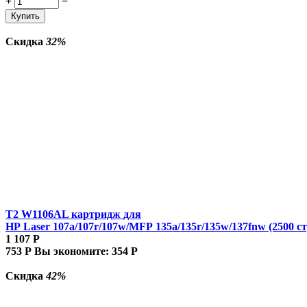
+
−
Купить
Скидка
32%
T2 W1106AL картридж для
HP Laser 107a/107r/107w/MFP 135a/135r/135w/137fnw (2500 ст
1 107
Р
753
Р
Вы экономите:
354
Р
Скидка
42%