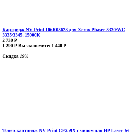
Картридж NV Print 106R03623 для Xerox Phaser 3330/WC
3335/3345, 15000K
2 730
Р
1 290
Р
Вы экономите:
1 440
Р
Скидка
19%
Тонер-картридж NV Print CF259X с чипом для HP Laser Jet