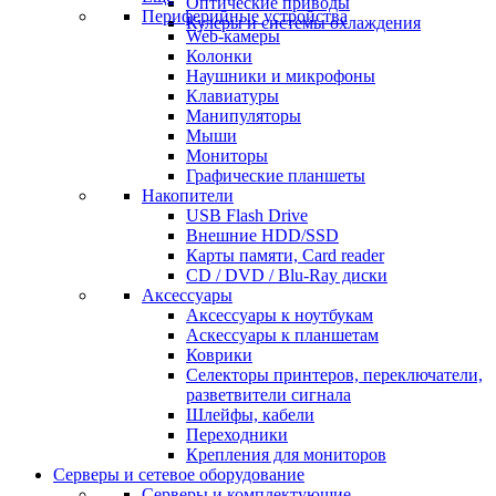
Оптические приводы
Периферийные устройства
Кулеры и системы охлаждения
Web-камеры
Колонки
Наушники и микрофоны
Клавиатуры
Манипуляторы
Мыши
Мониторы
Графические планшеты
Накопители
USB Flash Drive
Внешние HDD/SSD
Карты памяти, Card reader
CD / DVD / Blu-Ray диски
Аксессуары
Аксессуары к ноутбукам
Аскессуары к планшетам
Коврики
Селекторы принтеров, переключатели,
разветвители сигнала
Шлейфы, кабели
Переходники
Крепления для мониторов
Серверы и сетевое оборудование
Серверы и комплектующие