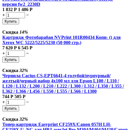
версии fw2_2230D
1 832
Р
1 486
Р
+
−
Купить
Скидка
14%
Картридж Фотобарабан NVPrint 101R00434 Копи- () для
Xerox WC 5222/5225/5230 (50 000 стр.)
7 620
Р
6 545
Р
+
−
Купить
Скидка
32%
Чернила Cactus CS-EPT6641-4 голубой/пурпурный/
желтый/черный набор 4x100 мл для Epson L100 / L110 /
L120 / L132 / L200 / L210 / L222 / L300 / L312 / L350 / L355 /
L362 / L366 / L456 / L550 / L555 / L566 / L1300
744
Р
505
Р
+
−
Купить
Скидка
32%
Тонер-картридж Easyprint CF259X/Canon 057H LH-
CF259X U_NC для HP LaserJet Pro M304/M404/M428/Canon