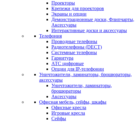
Проекторы
Крепежи для проекторов
Экраны и опции
Демонстрационные доски, Флипчарты,
Аксессуары
Интерактивные доски и аксессуары
Телефония
Проводные телефоны
Радиотелефоны (DECT)
Системные телефоны
Гарнитура
АТС цифровые
Опции для IP-телефонии
Уничтожители, ламинаторы, брошюраторы,
аксессуары
Уничтожители, ламинаторы,
брошюраторы
Аксессуары
Офисная мебель, сейфы, шкафы
Офисные кресла
Игровые кресла
Сейфы