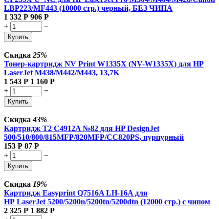
LBP223/MF443 (10000 стр.) черный, БЕЗ ЧИПА
1 332
Р
906
Р
+
−
Купить
Скидка
25%
Тонер-картридж NV Print W1335X (NV-W1335X) для HP
LaserJet M438/M442/M443, 13,7K
1 543
Р
1 160
Р
+
−
Купить
Скидка
43%
Картридж T2 C4912A №82 для HP DesignJet
500/510/800/815MFP/820MFP/CC820PS, пурпурный
153
Р
87
Р
+
−
Купить
Скидка
19%
Картридж Easyprint Q7516A LH-16A для
HP LaserJet 5200/5200n/5200tn/5200dtn (12000 стр.) с чипом
2 325
Р
1 882
Р