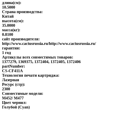
длина(см):
10.5000
Страна производства:
Китай
высота(см):
35.0000
масса(кг):
0.8100
сайт производителя:
http://www.cactusrussia.ru/http://www.cactusrussia.ru/
гарантия:
1 год
Артикулы всех совместимых товаров:
1377279, 1369375, 1372404, 1372405, 1372406
partNumber:
CS-CF411A
Технология печати картриджа:
Лазерная
Ресурс (стр):
2300
Совместимые модели:
M452/ M477
Цвет чернил:
Голубой (Cyan)