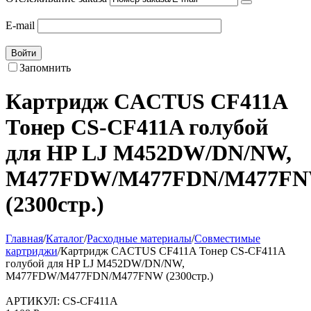
E-mail
Войти
Запомнить
Картридж CACTUS CF411A
Тонер CS-CF411A голубой
для HP LJ M452DW/DN/NW,
M477FDW/M477FDN/M477F
(2300стр.)
Главная
/
Каталог
/
Расходные материалы
/
Совместимые
картриджи
/
Картридж CACTUS CF411A Тонер CS-CF411A
голубой для HP LJ M452DW/DN/NW,
M477FDW/M477FDN/M477FNW (2300стр.)
АРТИКУЛ:
CS-CF411A