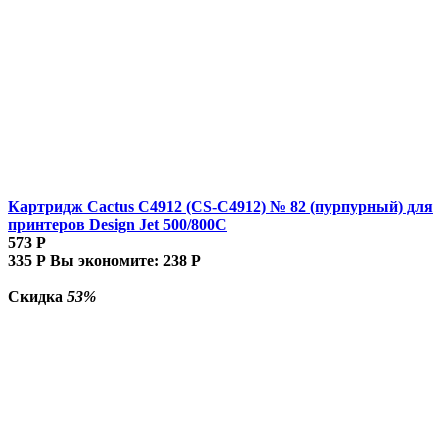
Картридж Cactus C4912 (CS-C4912) № 82 (пурпурный) для
принтеров Design Jet 500/800C
573
Р
335
Р
Вы экономите:
238
Р
Скидка
53%