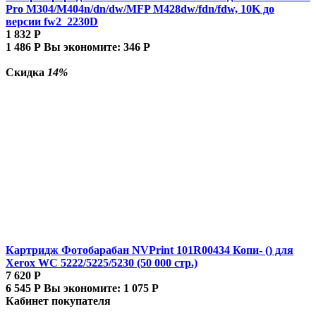
Pro M304/M404n/dn/dw/MFP M428dw/fdn/fdw, 10K до
версии fw2_2230D
1 832
Р
1 486
Р
Вы экономите:
346
Р
Скидка
14%
Картридж Фотобарабан NVPrint 101R00434 Копи- () для
Xerox WC 5222/5225/5230 (50 000 стр.)
7 620
Р
6 545
Р
Вы экономите:
1 075
Р
Кабинет покупателя