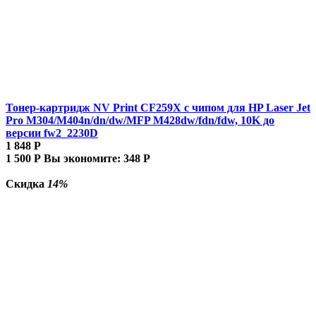
Тонер-картридж NV Print CF259X с чипом для HP Laser Jet
Pro M304/M404n/dn/dw/MFP M428dw/fdn/fdw, 10K до
версии fw2_2230D
1 848
Р
1 500
Р
Вы экономите:
348
Р
Скидка
14%