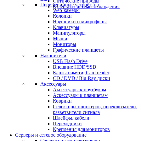
Оптические приводы
Периферийные устройства
Кулеры и системы охлаждения
Web-камеры
Колонки
Наушники и микрофоны
Клавиатуры
Манипуляторы
Мыши
Мониторы
Графические планшеты
Накопители
USB Flash Drive
Внешние HDD/SSD
Карты памяти, Card reader
CD / DVD / Blu-Ray диски
Аксессуары
Аксессуары к ноутбукам
Аскессуары к планшетам
Коврики
Селекторы принтеров, переключатели,
разветвители сигнала
Шлейфы, кабели
Переходники
Крепления для мониторов
Серверы и сетевое оборудование
Серверы и комплектующие