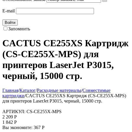
E-mail
Войти
Запомнить
CACTUS CE255XS Картридж
(CS-CE255X-MPS) для
принтеров LaserJet P3015,
черный, 15000 стр.
Главная
/
Каталог
/
Расходные материалы
/
Совместимые
картриджи
/
CACTUS CE255XS Картридж (CS-CE255X-MPS)
для принтеров LaserJet P3015, черный, 15000 стр.
АРТИКУЛ:
CS-CE255X-MPS
2 209
Р
1 842
Р
Вы экономите:
367
Р