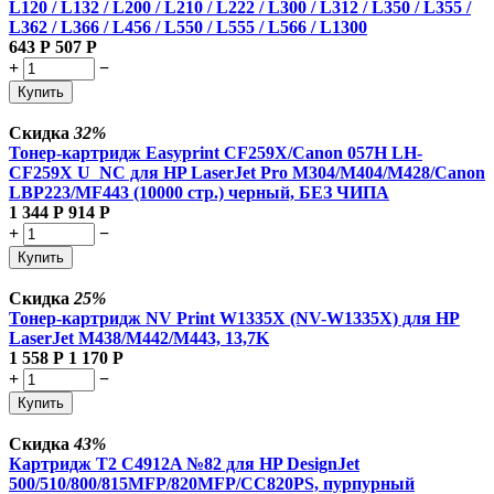
L120 / L132 / L200 / L210 / L222 / L300 / L312 / L350 / L355 /
L362 / L366 / L456 / L550 / L555 / L566 / L1300
643
Р
507
Р
+
−
Купить
Скидка
32%
Тонер-картридж Easyprint CF259X/Canon 057H LH-
CF259X U_NC для HP LaserJet Pro M304/M404/M428/Canon
LBP223/MF443 (10000 стр.) черный, БЕЗ ЧИПА
1 344
Р
914
Р
+
−
Купить
Скидка
25%
Тонер-картридж NV Print W1335X (NV-W1335X) для HP
LaserJet M438/M442/M443, 13,7K
1 558
Р
1 170
Р
+
−
Купить
Скидка
43%
Картридж T2 C4912A №82 для HP DesignJet
500/510/800/815MFP/820MFP/CC820PS, пурпурный