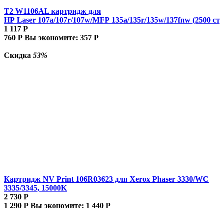
T2 W1106AL картридж для
HP Laser 107a/107r/107w/MFP 135a/135r/135w/137fnw (2500 ст
1 117
Р
760
Р
Вы экономите:
357
Р
Скидка
53%
Картридж NV Print 106R03623 для Xerox Phaser 3330/WC
3335/3345, 15000K
2 730
Р
1 290
Р
Вы экономите:
1 440
Р