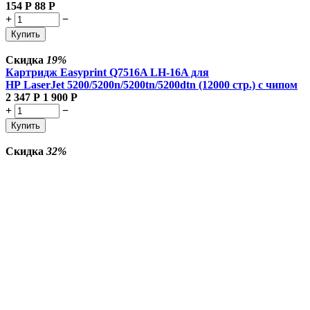
154
Р
88
Р
+
−
Купить
Скидка
19%
Картридж Easyprint Q7516A LH-16A для
HP LaserJet 5200/5200n/5200tn/5200dtn (12000 стр.) с чипом
2 347
Р
1 900
Р
+
−
Купить
Скидка
32%