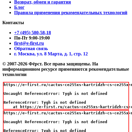
Возврат, обмен и гарантия
Блог
Правила применения рекомендательных технологий
Контакты
+7 (495) 580-58-18
Пн-Пт 9:00-19:00
first@e-first.ru
Обратная связь
г. Москва, ул. 8 Марта, д. 1, стр. 12
© 2007-2026 Фёрст. Все права защищены.
На
информационном ресурсе применяются рекомендательные
технологии
https://e-first.ru/cactus-ce255xs-kartridzh-cs-ce255x-
Uncaught ReferenceError: Tygh is not defined

ReferenceError: Tygh is not defined

    at https://e-first.ru/cactus-ce255xs-kartridzh-cs-
https://e-first.ru/cactus-ce255xs-kartridzh-cs-ce255x-
Uncaught ReferenceError: Tygh is not defined

ReferenceError: Tygh is not defined
