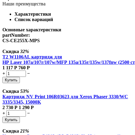
Наши преимущества
Характеристики
Список вариаций
Основные характеристики
partNumber:
CS-CE255X-MPS
Скидка
32%
T2 W1106AL картридж для
HP Laser 107a/107r/107w/MFP 135a/135r/135w/137fnw (2500 ст
1 117
Р
760
Р
+
−
Купить
Скидка
53%
Картридж NV Print 106R03623 для Xerox Phaser 3330/WC
3335/3345, 15000K
2 730
Р
1 290
Р
+
−
Купить
Скидка
21%