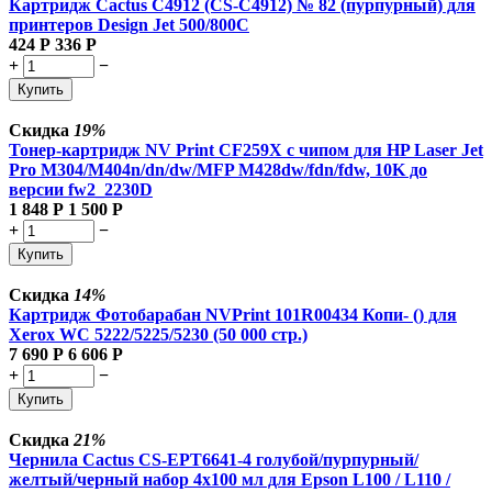
Картридж Cactus C4912 (CS-C4912) № 82 (пурпурный) для
принтеров Design Jet 500/800C
424
Р
336
Р
+
−
Купить
Скидка
19%
Тонер-картридж NV Print CF259X с чипом для HP Laser Jet
Pro M304/M404n/dn/dw/MFP M428dw/fdn/fdw, 10K до
версии fw2_2230D
1 848
Р
1 500
Р
+
−
Купить
Скидка
14%
Картридж Фотобарабан NVPrint 101R00434 Копи- () для
Xerox WC 5222/5225/5230 (50 000 стр.)
7 690
Р
6 606
Р
+
−
Купить
Скидка
21%
Чернила Cactus CS-EPT6641-4 голубой/пурпурный/
желтый/черный набор 4x100 мл для Epson L100 / L110 /