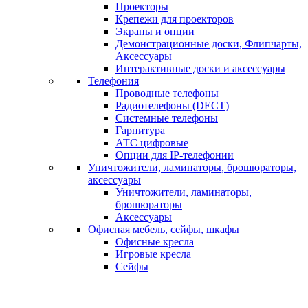
Проекторы
Крепежи для проекторов
Экраны и опции
Демонстрационные доски, Флипчарты,
Аксессуары
Интерактивные доски и аксессуары
Телефония
Проводные телефоны
Радиотелефоны (DECT)
Системные телефоны
Гарнитура
АТС цифровые
Опции для IP-телефонии
Уничтожители, ламинаторы, брошюраторы,
аксессуары
Уничтожители, ламинаторы,
брошюраторы
Аксессуары
Офисная мебель, сейфы, шкафы
Офисные кресла
Игровые кресла
Сейфы