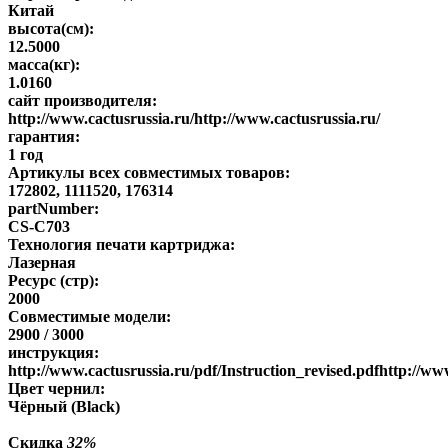
Китай
высота(см):
12.5000
масса(кг):
1.0160
сайт производителя:
http://www.cactusrussia.ru/http://www.cactusrussia.ru/
гарантия:
1 год
Артикулы всех совместимых товаров:
172802, 1111520, 176314
partNumber:
CS-C703
Технология печати картриджа:
Лазерная
Ресурс (стр):
2000
Совместимые модели:
2900 / 3000
инструкция:
http://www.cactusrussia.ru/pdf/Instruction_revised.pdfhttp://www
Цвет чернил:
Чёрный (Black)
Скидка
32%