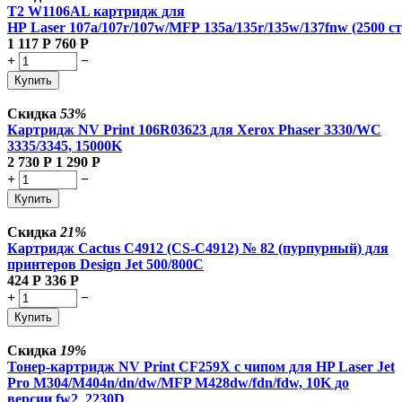
T2 W1106AL картридж для
HP Laser 107a/107r/107w/MFP 135a/135r/135w/137fnw (2500 ст
1 117
Р
760
Р
+
−
Купить
Скидка
53%
Картридж NV Print 106R03623 для Xerox Phaser 3330/WC
3335/3345, 15000K
2 730
Р
1 290
Р
+
−
Купить
Скидка
21%
Картридж Cactus C4912 (CS-C4912) № 82 (пурпурный) для
принтеров Design Jet 500/800C
424
Р
336
Р
+
−
Купить
Скидка
19%
Тонер-картридж NV Print CF259X с чипом для HP Laser Jet
Pro M304/M404n/dn/dw/MFP M428dw/fdn/fdw, 10K до
версии fw2_2230D