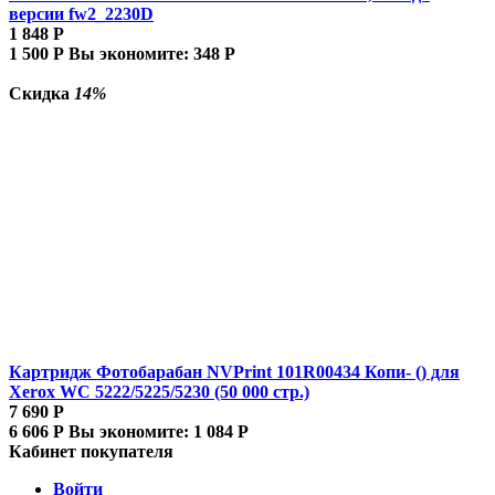
версии fw2_2230D
1 848
Р
1 500
Р
Вы экономите:
348
Р
Скидка
14%
Картридж Фотобарабан NVPrint 101R00434 Копи- () для
Xerox WC 5222/5225/5230 (50 000 стр.)
7 690
Р
6 606
Р
Вы экономите:
1 084
Р
Кабинет покупателя
Войти