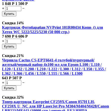
1 848
Р
1 500
Р
+
−
Купить
Скидка
14%
Картридж Фотобарабан NVPrint 101R00434 Копи- () для
Xerox WC 5222/5225/5230 (50 000 стр.)
7 690
Р
6 606
Р
+
−
Купить
Скидка
21%
Чернила Cactus CS-EPT6641-4 голубой/пурпурный/
желтый/черный набор 4x100 мл для Epson L100 / L110 /
L120 / L132 / L200 / L210 / L222 / L300 / L312 / L350 / L355 /
L362 / L366 / L456 / L550 / L555 / L566 / L1300
643
Р
507
Р
+
−
Купить
Скидка
32%
Тонер-картридж Easyprint CF259X/Canon 057H LH-
CF259X U_NC для HP LaserJet Pro M304/M404/M428/Canon
LBP223/MF443 (10000 стр.) черный, БЕЗ ЧИПА