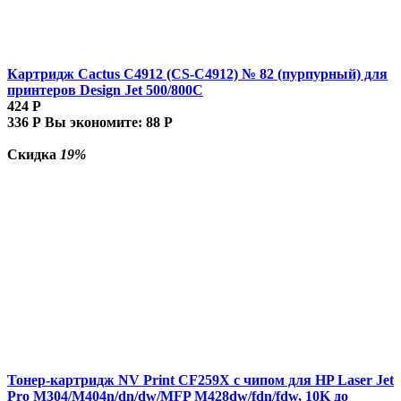
Картридж Cactus C4912 (CS-C4912) № 82 (пурпурный) для
принтеров Design Jet 500/800C
424
Р
336
Р
Вы экономите:
88
Р
Скидка
19%
Тонер-картридж NV Print CF259X с чипом для HP Laser Jet
Pro M304/M404n/dn/dw/MFP M428dw/fdn/fdw, 10K до