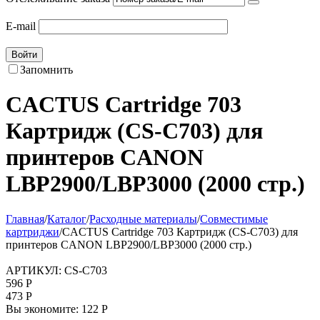
E-mail
Войти
Запомнить
CACTUS Cartridge 703
Картридж (CS-C703) для
принтеров CANON
LBP2900/LBP3000 (2000 стр.)
Главная
/
Каталог
/
Расходные материалы
/
Совместимые
картриджи
/
CACTUS Cartridge 703 Картридж (CS-C703) для
принтеров CANON LBP2900/LBP3000 (2000 стр.)
АРТИКУЛ:
CS-C703
596
Р
473
Р
Вы экономите:
122
Р