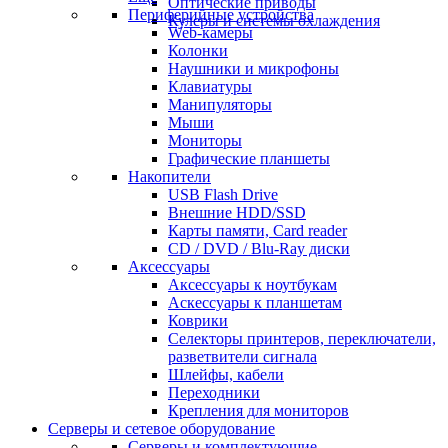
Оптические приводы
Периферийные устройства
Кулеры и системы охлаждения
Web-камеры
Колонки
Наушники и микрофоны
Клавиатуры
Манипуляторы
Мыши
Мониторы
Графические планшеты
Накопители
USB Flash Drive
Внешние HDD/SSD
Карты памяти, Card reader
CD / DVD / Blu-Ray диски
Аксессуары
Аксессуары к ноутбукам
Аскессуары к планшетам
Коврики
Селекторы принтеров, переключатели,
разветвители сигнала
Шлейфы, кабели
Переходники
Крепления для мониторов
Серверы и сетевое оборудование
Серверы и комплектующие