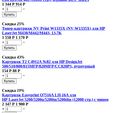
1 344
Р
914
Р
+
−
Купить
Скидка
25%
Тонер-картридж NV Print W1335X (NV-W1335X) для HP
LaserJet M438/M442/M443, 13,7K
1 558
Р
1 170
Р
+
−
Купить
Скидка
43%
Картридж T2 C4912A №82 для HP DesignJet
500/510/800/815MFP/820MFP/CC820PS, пурпурный
154
Р
88
Р
+
−
Купить
Скидка
19%
Картридж Easyprint Q7516A LH-16A для
HP LaserJet 5200/5200n/5200tn/5200dtn (12000 стр.) с чипом
2 347
Р
1 900
Р
+
−