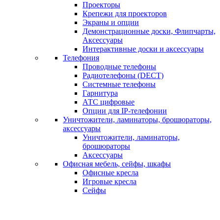
Проекторы
Крепежи для проекторов
Экраны и опции
Демонстрационные доски, Флипчарты,
Аксессуары
Интерактивные доски и аксессуары
Телефония
Проводные телефоны
Радиотелефоны (DECT)
Системные телефоны
Гарнитура
АТС цифровые
Опции для IP-телефонии
Уничтожители, ламинаторы, брошюраторы,
аксессуары
Уничтожители, ламинаторы,
брошюраторы
Аксессуары
Офисная мебель, сейфы, шкафы
Офисные кресла
Игровые кресла
Сейфы