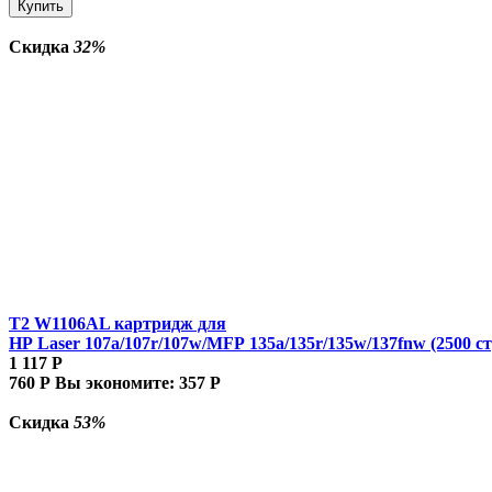
Купить
Скидка
32%
T2 W1106AL картридж для
HP Laser 107a/107r/107w/MFP 135a/135r/135w/137fnw (2500 ст
1 117
Р
760
Р
Вы экономите:
357
Р
Скидка
53%