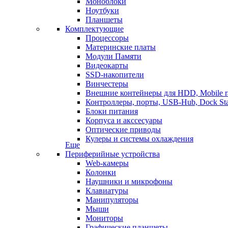
Моноблоки
Ноутбуки
Планшеты
Комплектующие
Процессоры
Материнские платы
Модули Памяти
Видеокарты
SSD-накопители
Винчестеры
Внешние контейнеры для HDD, Mobile r
Контроллеры, порты, USB-Hub, Dock Sta
Блоки питания
Корпуса и акссесуары
Оптические приводы
Кулеры и системы охлаждения
Еще
Периферийные устройства
Web-камеры
Колонки
Наушники и микрофоны
Клавиатуры
Манипуляторы
Мыши
Мониторы
Графические планшеты