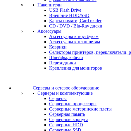
Накопители
USB Flash Drive
Внешние HDD/SSD
Карты памяти, Card reader
CD / DVD / Blu-Ray диски
Аксессуары
Аксессуары к ноутбукам
Аскессуары к планшетам
Коврики
Селекторы принтеров, переключатели, р
Шлейфы, кабели
Переходники
Крепления для мониторов
Серверы и сетевое оборудование
Серверы и комплектующие
Серверы
Серверные процессоры
Серверные материнские платы
Серверная память
Серверные корпуса
Серверные HDD
Серверные SSD