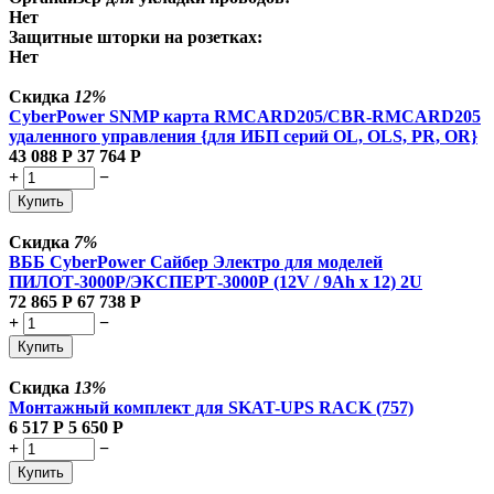
Нет
Защитные шторки на розетках:
Нет
Скидка
12%
CyberPower SNMP карта RMCARD205/CBR-RMCARD205
удаленного управления {для ИБП серий OL, OLS, PR, OR}
43 088
Р
37 764
Р
+
−
Купить
Скидка
7%
ВББ CyberPower Сайбер Электро для моделей
ПИЛОТ-3000Р/ЭКСПЕРТ-3000Р (12V / 9Ah х 12) 2U
72 865
Р
67 738
Р
+
−
Купить
Скидка
13%
Монтажный комплект для SKAT-UPS RACK (757)
6 517
Р
5 650
Р
+
−
Купить