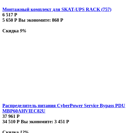
Монтажный комплект для SKAT-UPS RACK (757)
6 517
Р
5 650
Р
Вы экономите:
868
Р
Скидка
9%
Распределитель питания CyberPower Service Bypass PDU
MBP60AHVIEC82U
37 961
Р
34 510
Р
Вы экономите:
3 451
Р
Скидка
12%