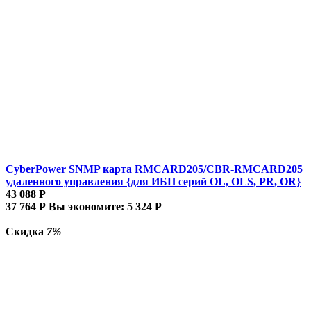
CyberPower SNMP карта RMCARD205/CBR-RMCARD205
удаленного управления {для ИБП серий OL, OLS, PR, OR}
43 088
Р
37 764
Р
Вы экономите:
5 324
Р
Скидка
7%