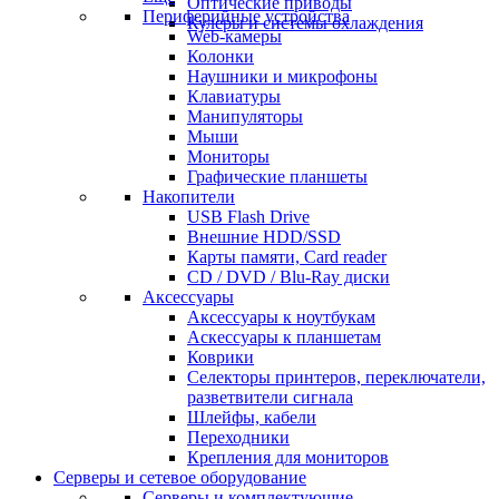
Оптические приводы
Периферийные устройства
Кулеры и системы охлаждения
Web-камеры
Колонки
Наушники и микрофоны
Клавиатуры
Манипуляторы
Мыши
Мониторы
Графические планшеты
Накопители
USB Flash Drive
Внешние HDD/SSD
Карты памяти, Card reader
CD / DVD / Blu-Ray диски
Аксессуары
Аксессуары к ноутбукам
Аскессуары к планшетам
Коврики
Селекторы принтеров, переключатели,
разветвители сигнала
Шлейфы, кабели
Переходники
Крепления для мониторов
Серверы и сетевое оборудование
Серверы и комплектующие