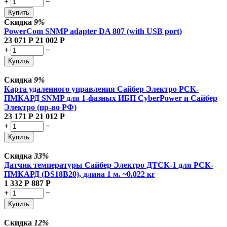
+
−
Купить
Скидка
9%
PowerCom SNMP adapter DA 807 (with USB port)
23 071
Р
21 002
Р
+
−
Купить
Скидка
9%
Карта удаленного управления Сайбер Электро РСК-
ПМКАРД SNMP для 1-фазных ИБП CyberPower и Сайбер
Электро (пр-во РФ)
23 171
Р
21 012
Р
+
−
Купить
Скидка
33%
Датчик температуры Сайбер Электро ДТСК-1 для РСК-
ПМКАРД (DS18B20), длина 1 м. ~0.022 кг
1 332
Р
887
Р
+
−
Купить
Скидка
12%