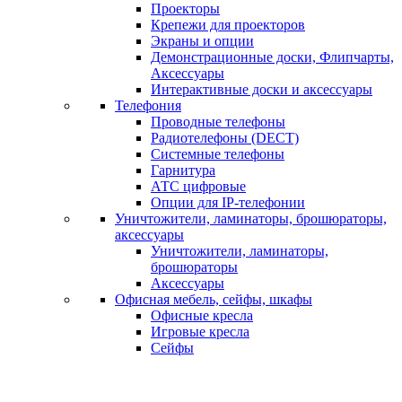
Проекторы
Крепежи для проекторов
Экраны и опции
Демонстрационные доски, Флипчарты,
Аксессуары
Интерактивные доски и аксессуары
Телефония
Проводные телефоны
Радиотелефоны (DECT)
Системные телефоны
Гарнитура
АТС цифровые
Опции для IP-телефонии
Уничтожители, ламинаторы, брошюраторы,
аксессуары
Уничтожители, ламинаторы,
брошюраторы
Аксессуары
Офисная мебель, сейфы, шкафы
Офисные кресла
Игровые кресла
Сейфы