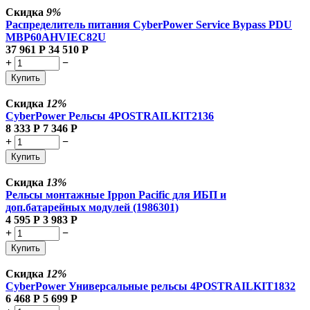
Скидка
9%
Распределитель питания CyberPower Service Bypass PDU
MBP60AHVIEC82U
37 961
Р
34 510
Р
+
−
Купить
Скидка
12%
CyberPower Рельсы 4POSTRAILKIT2136
8 333
Р
7 346
Р
+
−
Купить
Скидка
13%
Рельсы монтажные Ippon Pacific для ИБП и
доп.батарейных модулей (1986301)
4 595
Р
3 983
Р
+
−
Купить
Скидка
12%
CyberPower Универсальные рельсы 4POSTRAILKIT1832
6 468
Р
5 699
Р