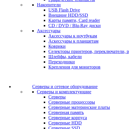
Накопители
USB Flash Drive
Внешние HDD/SSD
Карты памяти, Card reader
CD / DVD / Blu-Ray диски
Аксессуары
Аксессуары к ноутбукам
Аскессуары к планшетам
Коврики
Селекторы принтеров, переключатели, р
Шлейфы, кабели
Переходники
Крепления для мониторов
Серверы и сетевое оборудование
Серверы и комплектующие
Серверы
Серверные процессоры
Серверные материнские платы
Серверная память
Серверные корпуса
Серверные HDD
Серверные SSD