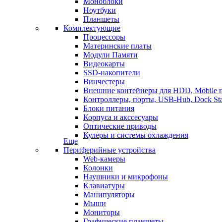
Моноблоки
Ноутбуки
Планшеты
Комплектующие
Процессоры
Материнские платы
Модули Памяти
Видеокарты
SSD-накопители
Винчестеры
Внешние контейнеры для HDD, Mobile r
Контроллеры, порты, USB-Hub, Dock Sta
Блоки питания
Корпуса и акссесуары
Оптические приводы
Кулеры и системы охлаждения
Еще
Периферийные устройства
Web-камеры
Колонки
Наушники и микрофоны
Клавиатуры
Манипуляторы
Мыши
Мониторы
Графические планшеты