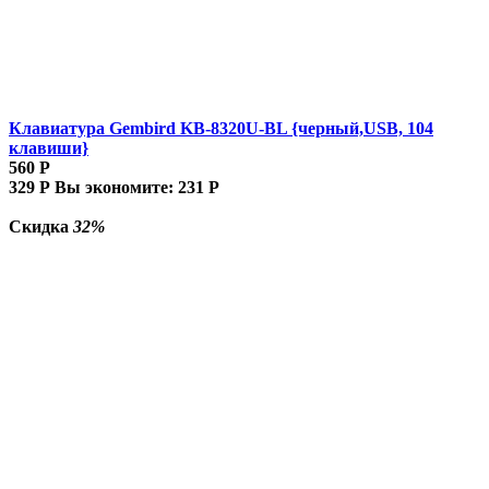
Клавиатура Gembird KB-8320U-BL {черный,USB, 104
клавиши}
560
Р
329
Р
Вы экономите:
231
Р
Скидка
32%