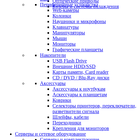
Оптические приводы
Периферийные устройства
Кулеры и системы охлаждения
Web-камеры
Колонки
Наушники и микрофоны
Клавиатуры
Манипуляторы
Мыши
Мониторы
Графические планшеты
Накопители
USB Flash Drive
Внешние HDD/SSD
Карты памяти, Card reader
CD / DVD / Blu-Ray диски
Аксессуары
Аксессуары к ноутбукам
Аскессуары к планшетам
Коврики
Селекторы принтеров, переключатели,
разветвители сигнала
Шлейфы, кабели
Переходники
Крепления для мониторов
Серверы и сетевое оборудование
Серверы и комплектующие