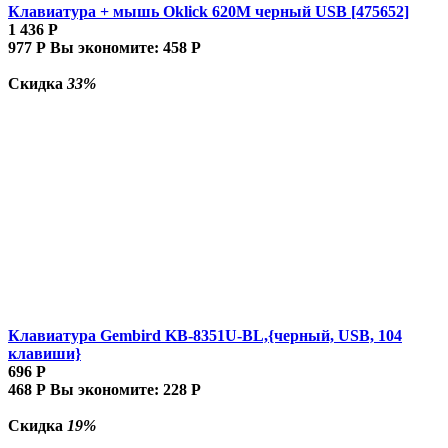
Клавиатура + мышь Oklick 620M черный USB [475652]
1 436
Р
977
Р
Вы экономите:
458
Р
Скидка
33%
Клавиатура Gembird KB-8351U-BL,{черный, USB, 104
клавиши}
696
Р
468
Р
Вы экономите:
228
Р
Скидка
19%