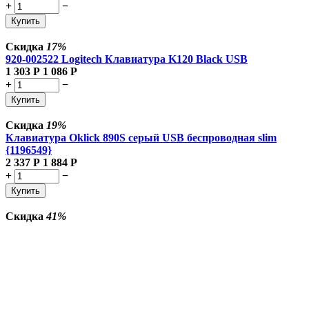
+
−
Купить
Скидка
17%
920-002522 Logitech Клавиатура K120 Black USB
1 303
Р
1 086
Р
+
−
Купить
Скидка
19%
Клавиатура Oklick 890S серый USB беспроводная slim
{1196549}
2 337
Р
1 884
Р
+
−
Купить
Скидка
41%