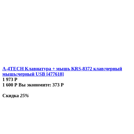
A-4TECH Клавиатура + мышь KRS-8372 клав:черный
мышь:черный USB [477618]
1 973
Р
1 600
Р
Вы экономите:
373
Р
Скидка
25%