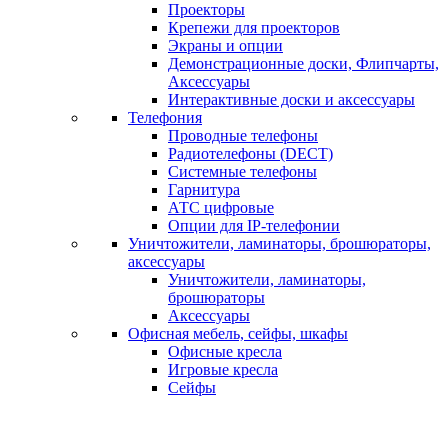
Проекторы
Крепежи для проекторов
Экраны и опции
Демонстрационные доски, Флипчарты,
Аксессуары
Интерактивные доски и аксессуары
Телефония
Проводные телефоны
Радиотелефоны (DECT)
Системные телефоны
Гарнитура
АТС цифровые
Опции для IP-телефонии
Уничтожители, ламинаторы, брошюраторы,
аксессуары
Уничтожители, ламинаторы,
брошюраторы
Аксессуары
Офисная мебель, сейфы, шкафы
Офисные кресла
Игровые кресла
Сейфы