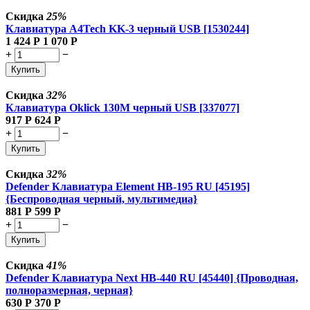
Скидка
25%
Клавиатура A4Tech KK-3 черный USB [1530244]
1 424
Р
1 070
Р
+
−
Купить
Скидка
32%
Клавиатура Oklick 130M черный USB [337077]
917
Р
624
Р
+
−
Купить
Скидка
32%
Defender Клавиатура Element HB-195 RU [45195]
{Беспроводная черный, мультимедиа}
881
Р
599
Р
+
−
Купить
Скидка
41%
Defender Клавиатура Next HB-440 RU [45440] {Проводная,
полноразмерная, черная}
630
Р
370
Р