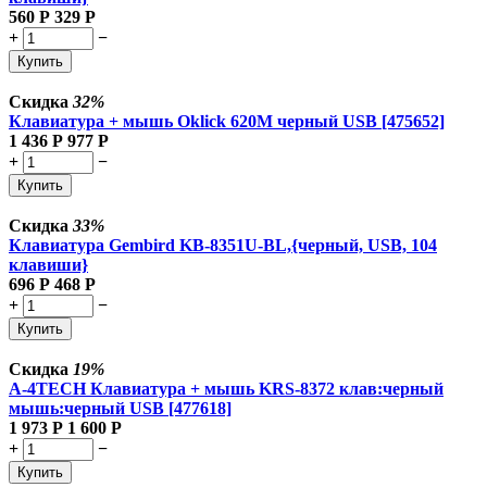
560
Р
329
Р
+
−
Купить
Скидка
32%
Клавиатура + мышь Oklick 620M черный USB [475652]
1 436
Р
977
Р
+
−
Купить
Скидка
33%
Клавиатура Gembird KB-8351U-BL,{черный, USB, 104
клавиши}
696
Р
468
Р
+
−
Купить
Скидка
19%
A-4TECH Клавиатура + мышь KRS-8372 клав:черный
мышь:черный USB [477618]
1 973
Р
1 600
Р
+
−
Купить