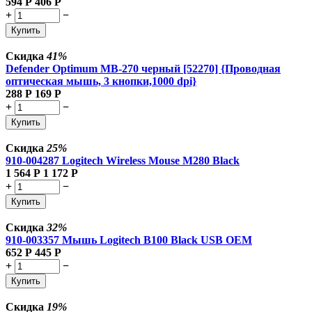
594
Р
406
Р
+
−
Купить
Скидка
41%
Defender Optimum MB-270 черный [52270] {Проводная
оптическая мышь, 3 кнопки,1000 dpi}
288
Р
169
Р
+
−
Купить
Скидка
25%
910-004287 Logitech Wireless Mouse M280 Black
1 564
Р
1 172
Р
+
−
Купить
Скидка
32%
910-003357 Мышь Logitech B100 Black USB OEM
652
Р
445
Р
+
−
Купить
Скидка
19%