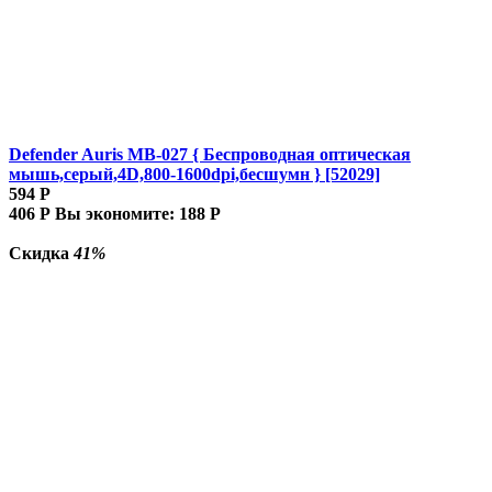
Defender Auris MB-027 { Беспроводная оптическая
мышь,серый,4D,800-1600dpi,бесшумн } [52029]
594
Р
406
Р
Вы экономите:
188
Р
Скидка
41%