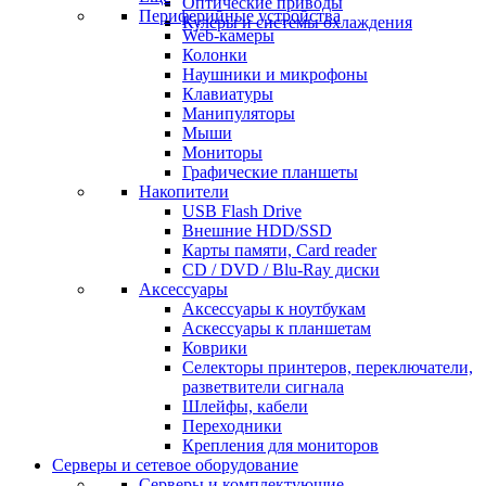
Оптические приводы
Периферийные устройства
Кулеры и системы охлаждения
Web-камеры
Колонки
Наушники и микрофоны
Клавиатуры
Манипуляторы
Мыши
Мониторы
Графические планшеты
Накопители
USB Flash Drive
Внешние HDD/SSD
Карты памяти, Card reader
CD / DVD / Blu-Ray диски
Аксессуары
Аксессуары к ноутбукам
Аскессуары к планшетам
Коврики
Селекторы принтеров, переключатели,
разветвители сигнала
Шлейфы, кабели
Переходники
Крепления для мониторов
Серверы и сетевое оборудование
Серверы и комплектующие