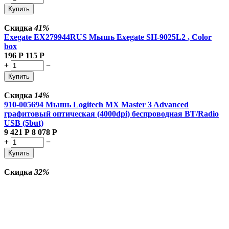
Купить
Скидка
41%
Exegate EX279944RUS Мышь Exegate SH-9025L2
, Color
box
196
Р
115
Р
+
−
Купить
Скидка
14%
910-005694 Мышь Logitech MX Master 3 Advanced
графитовый оптическая (4000dpi) беспроводная BT/Radio
USB (5but)
9 421
Р
8 078
Р
+
−
Купить
Скидка
32%