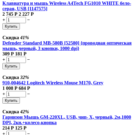
Клавиатура и мышь Wireless A4Tech FG1010 WHITE бело-
серая, USB [1147575]
2 745
Р
2 227
Р
+
−
Купить
Скидка
41%
Defender Standard MB-580B [52580] {проводная оптическая
мышь, черный, 3 кнопки, 1000 dpi}
309
Р
181
Р
+
−
Купить
Скидка
32%
910-004642 Logitech Wireless Mouse M170, Grey
1 008
Р
684
Р
+
−
Купить
Скидка
42%
Гарнизон Мышь GM-220XL, USB, чип- Х, черный, 2м,1000
DPI, 2кн.+колесо-кнопка
214
Р
125
Р
+
−