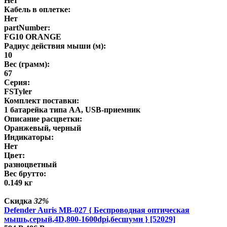
Нет
Кабель в оплетке:
Нет
partNumber:
FG10 ORANGE
Радиус действия мыши (м):
10
Вес (грамм):
67
Серия:
FSTyler
Комплект поставки:
1 батарейка типа AA, USB-приемник
Описание расцветки:
Оранжевый, черный
Индикаторы:
Нет
Цвет:
разноцветный
Вес брутто:
0.149 кг
Скидка
32%
Defender Auris MB-027 { Беспроводная оптическая
мышь,серый,4D,800-1600dpi,бесшумн } [52029]