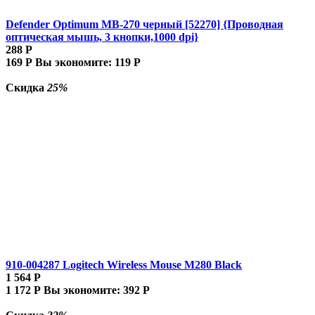
Defender Optimum MB-270 черный [52270] {Проводная
оптическая мышь, 3 кнопки,1000 dpi}
288
Р
169
Р
Вы экономите:
119
Р
Скидка
25%
910-004287 Logitech Wireless Mouse M280 Black
1 564
Р
1 172
Р
Вы экономите:
392
Р