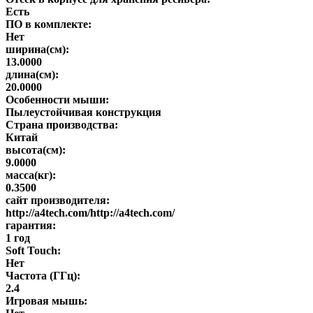
Есть
ПО в комплекте:
Нет
ширина(см):
13.0000
длина(см):
20.0000
Особенности мыши:
Пылеустойчивая конструкция
Страна производства:
Китай
высота(см):
9.0000
масса(кг):
0.3500
сайт производителя:
http://a4tech.com/http://a4tech.com/
гарантия:
1 год
Soft Touch:
Нет
Частота (ГГц):
2.4
Игровая мышь: