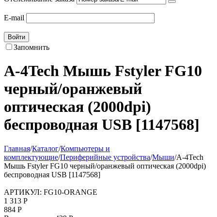
E-mail
Войти
Запомнить
A-4Tech Мышь Fstyler FG10
черный/оранжевый
оптическая (2000dpi)
беспроводная USB [1147568]
Главная
/
Каталог
/
Компьютеры и
комплектующие
/
Периферийные устройства
/
Мыши
/
A-4Tech
Мышь Fstyler FG10 черный/оранжевый оптическая (2000dpi)
беспроводная USB [1147568]
АРТИКУЛ:
FG10-ORANGE
1 313
Р
884
Р