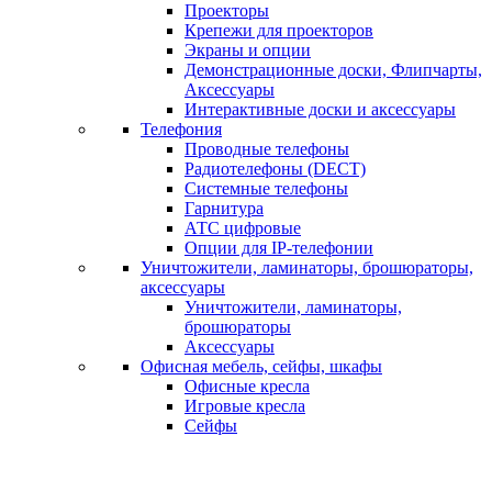
Проекторы
Крепежи для проекторов
Экраны и опции
Демонстрационные доски, Флипчарты,
Аксессуары
Интерактивные доски и аксессуары
Телефония
Проводные телефоны
Радиотелефоны (DECT)
Системные телефоны
Гарнитура
АТС цифровые
Опции для IP-телефонии
Уничтожители, ламинаторы, брошюраторы,
аксессуары
Уничтожители, ламинаторы,
брошюраторы
Аксессуары
Офисная мебель, сейфы, шкафы
Офисные кресла
Игровые кресла
Сейфы