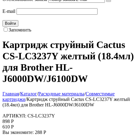
E-mail
Войти
Запомнить
Картридж струйный Cactus
CS-LC3237Y желтый (18.4мл)
для Brother HL-
J6000DW/J6100DW
Главная
/
Каталог
/
Расходные материалы
/
Совместимые
картриджи
/
Картридж струйный Cactus CS-LC3237Y желтый
(18.4мл) для Brother HL-J6000DW/J6100DW
АРТИКУЛ:
CS-LC3237Y
898
Р
610
Р
Вы экономите:
288
Р