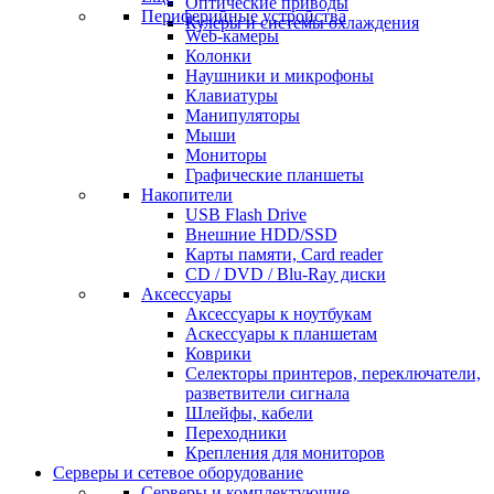
Оптические приводы
Периферийные устройства
Кулеры и системы охлаждения
Web-камеры
Колонки
Наушники и микрофоны
Клавиатуры
Манипуляторы
Мыши
Мониторы
Графические планшеты
Накопители
USB Flash Drive
Внешние HDD/SSD
Карты памяти, Card reader
CD / DVD / Blu-Ray диски
Аксессуары
Аксессуары к ноутбукам
Аскессуары к планшетам
Коврики
Селекторы принтеров, переключатели,
разветвители сигнала
Шлейфы, кабели
Переходники
Крепления для мониторов
Серверы и сетевое оборудование
Серверы и комплектующие