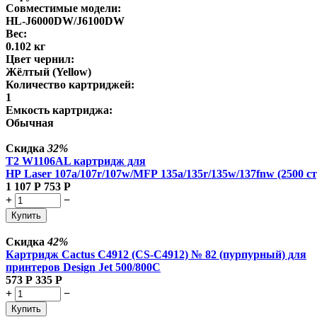
Совместимые модели:
HL-J6000DW/J6100DW
Вес:
0.102 кг
Цвет чернил:
Жёлтый (Yellow)
Количество картриджей:
1
Емкость картриджа:
Обычная
Скидка
32%
T2 W1106AL картридж для
HP Laser 107a/107r/107w/MFP 135a/135r/135w/137fnw (2500 ст
1 107
Р
753
Р
+
−
Купить
Скидка
42%
Картридж Cactus C4912 (CS-C4912) № 82 (пурпурный) для
принтеров Design Jet 500/800C
573
Р
335
Р
+
−
Купить