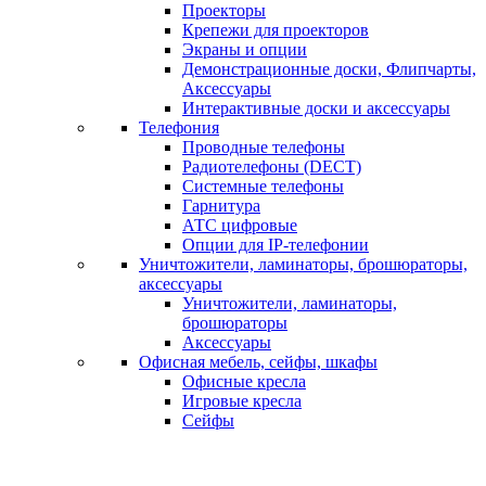
Проекторы
Крепежи для проекторов
Экраны и опции
Демонстрационные доски, Флипчарты,
Аксессуары
Интерактивные доски и аксессуары
Телефония
Проводные телефоны
Радиотелефоны (DECT)
Системные телефоны
Гарнитура
АТС цифровые
Опции для IP-телефонии
Уничтожители, ламинаторы, брошюраторы,
аксессуары
Уничтожители, ламинаторы,
брошюраторы
Аксессуары
Офисная мебель, сейфы, шкафы
Офисные кресла
Игровые кресла
Сейфы