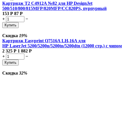
Картридж T2 C4912A №82 для HP DesignJet
500/510/800/815MFP/820MFP/CC820PS, пурпурный
153
Р
87
Р
+
−
Купить
Скидка
19%
Картридж Easyprint Q7516A LH-16A для
HP LaserJet 5200/5200n/5200tn/5200dtn (12000 стр.) с чипом
2 325
Р
1 882
Р
+
−
Купить
Скидка
32%