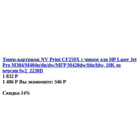
Тонер-картридж NV Print CF259X с чипом для HP Laser Jet
Pro M304/M404n/dn/dw/MFP M428dw/fdn/fdw, 10K до
версии fw2_2230D
1 832
Р
1 486
Р
Вы экономите:
346
Р
Скидка
14%