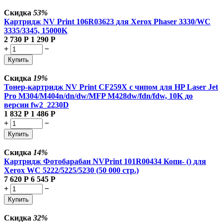
Скидка
53%
Картридж NV Print 106R03623 для Xerox Phaser 3330/WC
3335/3345, 15000K
2 730
Р
1 290
Р
+
−
Купить
Скидка
19%
Тонер-картридж NV Print CF259X с чипом для HP Laser Jet
Pro M304/M404n/dn/dw/MFP M428dw/fdn/fdw, 10K до
версии fw2_2230D
1 832
Р
1 486
Р
+
−
Купить
Скидка
14%
Картридж Фотобарабан NVPrint 101R00434 Копи- () для
Xerox WC 5222/5225/5230 (50 000 стр.)
7 620
Р
6 545
Р
+
−
Купить
Скидка
32%