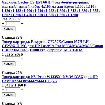
Чернила Cactus CS-EPT6641-4 голубой/пурпурный/
желтый/черный набор 4x100 мл для Epson L100 / L110 /
L120 / L132 / L200 / L210 / L222 / L300 / L312 / L350 / L355 /
L362 / L366 / L456 / L550 / L555 / L566 / L1300
744
Р
505
Р
+
−
Купить
Скидка
32%
Тонер-картридж Easyprint CF259X/Canon 057H LH-
CF259X U_NC для HP LaserJet Pro M304/M404/M428/Canon
LBP223/MF443 (10000 стр.) черный, БЕЗ ЧИПА
1 332
Р
906
Р
+
−
Купить
Скидка
25%
Тонер-картридж NV Print W1335X (NV-W1335X) для HP
LaserJet M438/M442/M443, 13,7K
1 543
Р
1 160
Р
+
−
Купить
Скидка
43%