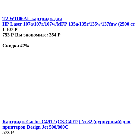
T2 W1106AL картридж для
HP Laser 107a/107r/107w/MFP 135a/135r/135w/137fnw (2500 ст
1 107
Р
753
Р
Вы экономите:
354
Р
Скидка
42%
Картридж Cactus C4912 (CS-C4912) № 82 (пурпурный) для
принтеров Design Jet 500/800C
573
Р