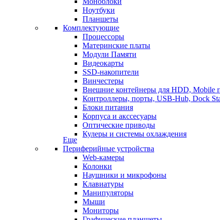
Моноблоки
Ноутбуки
Планшеты
Комплектующие
Процессоры
Материнские платы
Модули Памяти
Видеокарты
SSD-накопители
Винчестеры
Внешние контейнеры для HDD, Mobile r
Контроллеры, порты, USB-Hub, Dock Sta
Блоки питания
Корпуса и акссесуары
Оптические приводы
Кулеры и системы охлаждения
Еще
Периферийные устройства
Web-камеры
Колонки
Наушники и микрофоны
Клавиатуры
Манипуляторы
Мыши
Мониторы
Графические планшеты