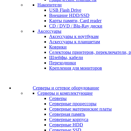
Накопители
USB Flash Drive
Внешние HDD/SSD
Карты памяти, Card reader
CD / DVD / Blu-Ray диски
Аксессуары
Аксессуары к ноутбукам
Аскессуары к планшетам
Коврики
Селекторы принтеров, переключатели, р
Шлейфы, кабели
Переходники
Крепления для мониторов
Серверы и сетевое оборудование
Серверы и комплектующие
Серверы
Серверные процессоры
Серверные материнские платы
Серверная память
Серверные корпуса
Серверные HDD
Серверные SSD