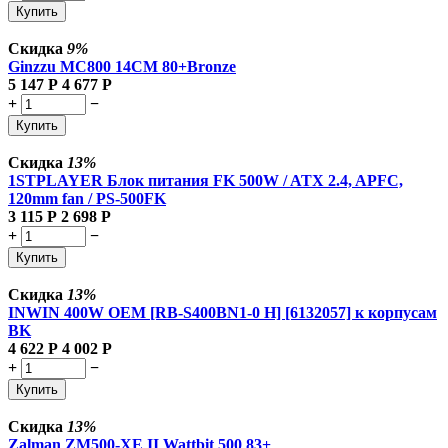
Купить
Скидка
9%
Ginzzu MC800 14CM 80+Bronze
5 147
Р
4 677
Р
+
−
Купить
Скидка
13%
1STPLAYER Блок питания FK 500W / ATX 2.4, APFC,
120mm fan / PS-500FK
3 115
Р
2 698
Р
+
−
Купить
Скидка
13%
INWIN 400W OEM [RB-S400BN1-0 H] [6132057] к корпусам
BK
4 622
Р
4 002
Р
+
−
Купить
Скидка
13%
Zalman
ZM500-XE II Wattbit 500 83+