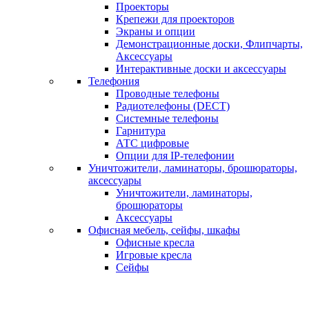
Проекторы
Крепежи для проекторов
Экраны и опции
Демонстрационные доски, Флипчарты,
Аксессуары
Интерактивные доски и аксессуары
Телефония
Проводные телефоны
Радиотелефоны (DECT)
Системные телефоны
Гарнитура
АТС цифровые
Опции для IP-телефонии
Уничтожители, ламинаторы, брошюраторы,
аксессуары
Уничтожители, ламинаторы,
брошюраторы
Аксессуары
Офисная мебель, сейфы, шкафы
Офисные кресла
Игровые кресла
Сейфы