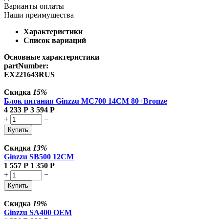
Варианты оплаты
Наши преимущества
Характеристики
Список вариаций
Основные характеристики
partNumber:
EX221643RUS
Скидка
15%
Блок питания Ginzzu MC700 14CM 80+Bronze
4 233
Р
3 594
Р
+
−
Купить
Скидка
13%
Ginzzu SB500 12CM
1 557
Р
1 350
Р
+
−
Купить
Скидка
19%
Ginzzu SA400 OEM