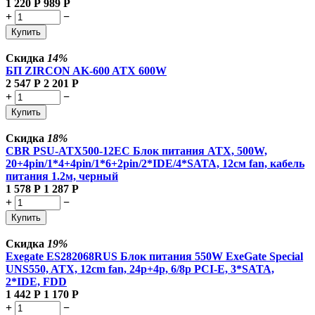
1 220
Р
989
Р
+
−
Купить
Скидка
14%
БП ZIRCON AK-600 ATX 600W
2 547
Р
2 201
Р
+
−
Купить
Скидка
18%
CBR PSU-ATX500-12EC Блок питания ATX, 500W,
20+4pin/1*4+4pin/1*6+2pin/2*IDE/4*SATA, 12см fan, кабель
питания 1.2м, черный
1 578
Р
1 287
Р
+
−
Купить
Скидка
19%
Exegate ES282068RUS Блок питания 550W ExeGate Special
UNS550, ATX, 12cm fan, 24p+4p, 6/8p PCI-E, 3*SATA,
2*IDE, FDD
1 442
Р
1 170
Р
+
−