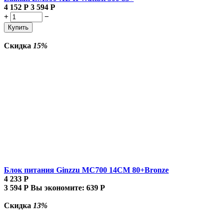
4 152
Р
3 594
Р
+
−
Купить
Скидка
15%
Блок питания Ginzzu MC700 14CM 80+Bronze
4 233
Р
3 594
Р
Вы экономите:
639
Р
Скидка
13%