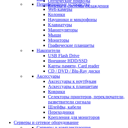
Оптические приводы
Периферийные устройства
Кулеры и системы охлаждения
Web-камеры
Колонки
Наушники и микрофоны
Клавиатуры
Манипуляторы
Мыши
Мониторы
Графические планшеты
Накопители
USB Flash Drive
Внешние HDD/SSD
Карты памяти, Card reader
CD / DVD / Blu-Ray диски
Аксессуары
Аксессуары к ноутбукам
Аскессуары к планшетам
Коврики
Селекторы принтеров, переключатели,
разветвители сигнала
Шлейфы, кабели
Переходники
Крепления для мониторов
Серверы и сетевое оборудование
Серверы и комплектующие