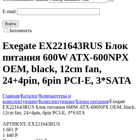
E-mail
Войти
Запомнить
Exegate EX221643RUS Блок
питания 600W ATX-600NPX
OEM, black, 12cm fan,
24+4pin, 6pin PCI-E, 3*SATA
Главная
/
Каталог
/
Компьютеры и
комплектующие
/
Комплектующие
/
Блоки питания
/
Exegate
EX221643RUS Блок питания 600W ATX-600NPX OEM, black,
12cm fan, 24+4pin, 6pin PCI-E, 3*SATA
АРТИКУЛ:
EX221643RUS
1 661
Р
1 440
Р