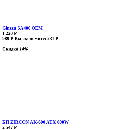
Ginzzu SA400 OEM
1 220
Р
989
Р
Вы экономите:
231
Р
Скидка
14%
БП ZIRCON AK-600 ATX 600W
2 547
Р