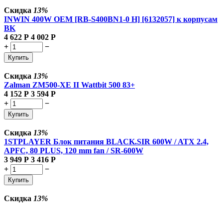
Скидка
13%
INWIN 400W OEM [RB-S400BN1-0 H] [6132057] к корпусам
BK
4 622
Р
4 002
Р
+
−
Купить
Скидка
13%
Zalman
ZM500-XE II Wattbit 500 83+
4 152
Р
3 594
Р
+
−
Купить
Скидка
13%
1STPLAYER Блок питания BLACK.SIR 600W / ATX 2.4,
APFC, 80 PLUS, 120 mm fan / SR-600W
3 949
Р
3 416
Р
+
−
Купить
Скидка
13%