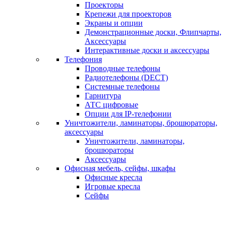
Проекторы
Крепежи для проекторов
Экраны и опции
Демонстрационные доски, Флипчарты,
Аксессуары
Интерактивные доски и аксессуары
Телефония
Проводные телефоны
Радиотелефоны (DECT)
Системные телефоны
Гарнитура
АТС цифровые
Опции для IP-телефонии
Уничтожители, ламинаторы, брошюраторы,
аксессуары
Уничтожители, ламинаторы,
брошюраторы
Аксессуары
Офисная мебель, сейфы, шкафы
Офисные кресла
Игровые кресла
Сейфы