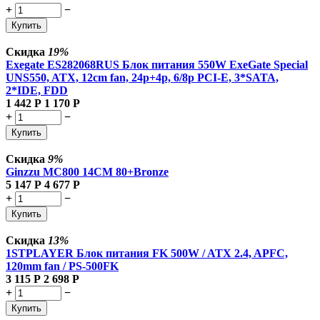
+
−
Купить
Скидка
19%
Exegate ES282068RUS Блок питания 550W ExeGate Special
UNS550, ATX, 12cm fan, 24p+4p, 6/8p PCI-E, 3*SATA,
2*IDE, FDD
1 442
Р
1 170
Р
+
−
Купить
Скидка
9%
Ginzzu MC800 14CM 80+Bronze
5 147
Р
4 677
Р
+
−
Купить
Скидка
13%
1STPLAYER Блок питания FK 500W / ATX 2.4, APFC,
120mm fan / PS-500FK
3 115
Р
2 698
Р
+
−
Купить