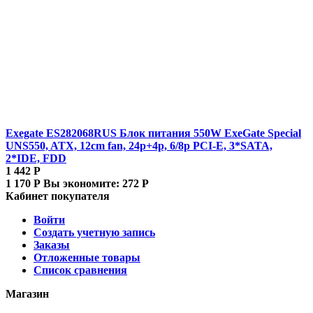
Exegate ES282068RUS Блок питания 550W ExeGate Special
UNS550, ATX, 12cm fan, 24p+4p, 6/8p PCI-E, 3*SATA,
2*IDE, FDD
1 442
Р
1 170
Р
Вы экономите:
272
Р
Кабинет покупателя
Войти
Создать учетную запись
Заказы
Отложенные товары
Список сравнения
Магазин