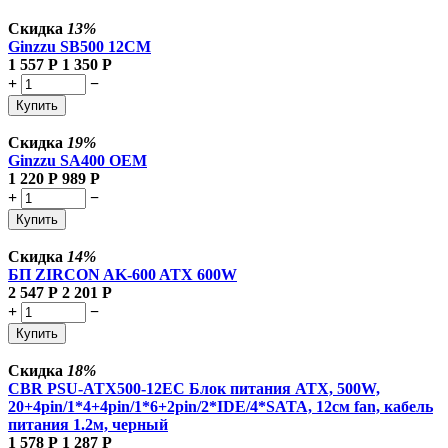
Скидка
13%
Ginzzu SB500 12CM
1 557
Р
1 350
Р
+
−
Купить
Скидка
19%
Ginzzu SA400 OEM
1 220
Р
989
Р
+
−
Купить
Скидка
14%
БП ZIRCON AK-600 ATX 600W
2 547
Р
2 201
Р
+
−
Купить
Скидка
18%
CBR PSU-ATX500-12EC Блок питания ATX, 500W,
20+4pin/1*4+4pin/1*6+2pin/2*IDE/4*SATA, 12см fan, кабель
питания 1.2м, черный
1 578
Р
1 287
Р