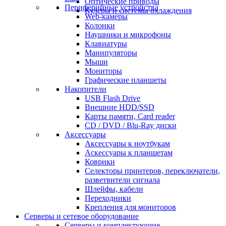
Оптические приводы
Периферийные устройства
Кулеры и системы охлаждения
Web-камеры
Колонки
Наушники и микрофоны
Клавиатуры
Манипуляторы
Мыши
Мониторы
Графические планшеты
Накопители
USB Flash Drive
Внешние HDD/SSD
Карты памяти, Card reader
CD / DVD / Blu-Ray диски
Аксессуары
Аксессуары к ноутбукам
Аскессуары к планшетам
Коврики
Селекторы принтеров, переключатели,
разветвители сигнала
Шлейфы, кабели
Переходники
Крепления для мониторов
Серверы и сетевое оборудование
Серверы и комплектующие