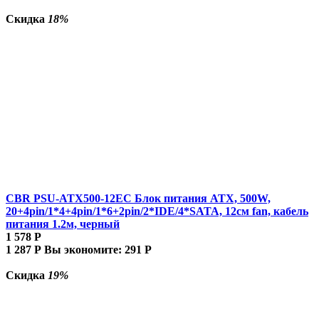
Скидка
18%
CBR PSU-ATX500-12EC Блок питания ATX, 500W,
20+4pin/1*4+4pin/1*6+2pin/2*IDE/4*SATA, 12см fan, кабель
питания 1.2м, черный
1 578
Р
1 287
Р
Вы экономите:
291
Р
Скидка
19%