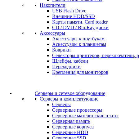
Накопители
USB Flash Drive
Внешние HDD/SSD
Карты памяти, Card reader
CD / DVD / Blu-Ray диски
Аксессуары
Аксессуары к ноутбукам
Аскессуары к планшетам
Коврики
Селекторы принтеров, переключатели, р
Шлейфы, кабели
Переходники
Крепления для мониторов
Серверы и сетевое оборудование
Серверы и комплектующие
Серверы
Серверные процессоры
Серверные материнские платы
Серверная память
Серверные корпуса
Серверные HDD
Серверные SSD