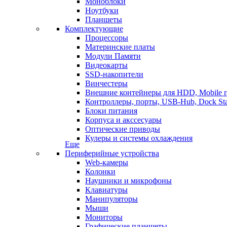
Моноблоки
Ноутбуки
Планшеты
Комплектующие
Процессоры
Материнские платы
Модули Памяти
Видеокарты
SSD-накопители
Винчестеры
Внешние контейнеры для HDD, Mobile r
Контроллеры, порты, USB-Hub, Dock Sta
Блоки питания
Корпуса и акссесуары
Оптические приводы
Кулеры и системы охлаждения
Еще
Периферийные устройства
Web-камеры
Колонки
Наушники и микрофоны
Клавиатуры
Манипуляторы
Мыши
Мониторы
Графические планшеты