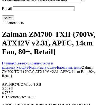
E-mail
Войти
Запомнить
Zalman
ZM700-TXII {700W,
ATX12V v2.31, APFC, 14cm
Fan, 80+, Retail}
Главная
/
Каталог
/
Компьютеры и
комплектующие
/
Комплектующие
/
Блоки питания
/
Zalman
ZM700-TXII {700W, ATX12V v2.31, APFC, 14cm Fan, 80+,
Retail}
АРТИКУЛ:
ZM700-TXII
5 608
Р
4 765
Р
Вы экономите:
843
Р