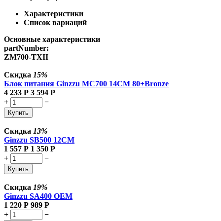
Характеристики
Список вариаций
Основные характеристики
partNumber:
ZM700-TXII
Скидка
15%
Блок питания Ginzzu MC700 14CM 80+Bronze
4 233
Р
3 594
Р
+
−
Купить
Скидка
13%
Ginzzu SB500 12CM
1 557
Р
1 350
Р
+
−
Купить
Скидка
19%
Ginzzu SA400 OEM
1 220
Р
989
Р
+
−