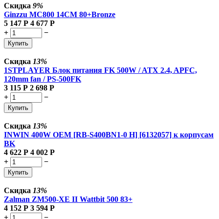
Скидка
9%
Ginzzu MC800 14CM 80+Bronze
5 147
Р
4 677
Р
+
−
Купить
Скидка
13%
1STPLAYER Блок питания FK 500W / ATX 2.4, APFC,
120mm fan / PS-500FK
3 115
Р
2 698
Р
+
−
Купить
Скидка
13%
INWIN 400W OEM [RB-S400BN1-0 H] [6132057] к корпусам
BK
4 622
Р
4 002
Р
+
−
Купить
Скидка
13%
Zalman
ZM500-XE II Wattbit 500 83+
4 152
Р
3 594
Р
+
−