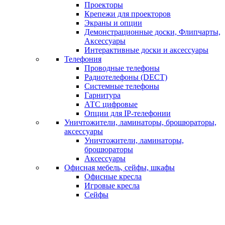
Проекторы
Крепежи для проекторов
Экраны и опции
Демонстрационные доски, Флипчарты,
Аксессуары
Интерактивные доски и аксессуары
Телефония
Проводные телефоны
Радиотелефоны (DECT)
Системные телефоны
Гарнитура
АТС цифровые
Опции для IP-телефонии
Уничтожители, ламинаторы, брошюраторы,
аксессуары
Уничтожители, ламинаторы,
брошюраторы
Аксессуары
Офисная мебель, сейфы, шкафы
Офисные кресла
Игровые кресла
Сейфы