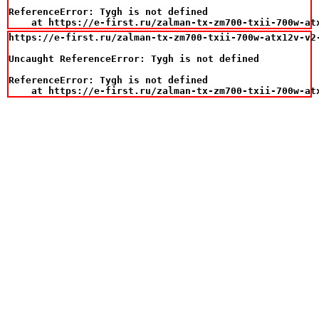
ReferenceError: Tygh is not defined

    at https://e-first.ru/zalman-tx-zm700-txii-700w-at
https://e-first.ru/zalman-tx-zm700-txii-700w-atx12v-v2-
Uncaught ReferenceError: Tygh is not defined

ReferenceError: Tygh is not defined

    at https://e-first.ru/zalman-tx-zm700-txii-700w-at