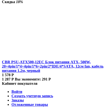
Скидка
18%
CBR PSU-ATX500-12EC Блок питания ATX, 500W,
20+4pin/1*4+4pin/1*6+2pin/2*IDE/4*SATA, 12см fan, кабель
питания 1.2м, черный
1 578
Р
1 287
Р
Вы экономите:
291
Р
Кабинет покупателя
Войти
Создать учетную запись
Заказы
Отложенные товары