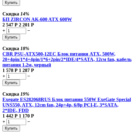
Купить
Скидка
14%
БП ZIRCON AK-600 ATX 600W
2 547
Р
2 201
Р
+
−
Купить
Скидка
18%
CBR PSU-ATX500-12EC Блок питания ATX, 500W,
20+4pin/1*4+4pin/1*6+2pin/2*IDE/4*SATA, 12см fan, кабель
питания 1.2м, черный
1 578
Р
1 287
Р
+
−
Купить
Скидка
19%
Exegate ES282068RUS Блок питания 550W ExeGate Special
UNS550, ATX, 12cm fan, 24p+4p, 6/8p PCI-E, 3*SATA,
2*IDE, FDD
1 442
Р
1 170
Р
+
−
Купить