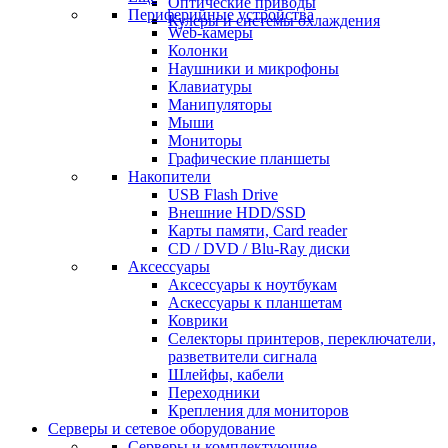
Оптические приводы
Периферийные устройства
Кулеры и системы охлаждения
Web-камеры
Колонки
Наушники и микрофоны
Клавиатуры
Манипуляторы
Мыши
Мониторы
Графические планшеты
Накопители
USB Flash Drive
Внешние HDD/SSD
Карты памяти, Card reader
CD / DVD / Blu-Ray диски
Аксессуары
Аксессуары к ноутбукам
Аскессуары к планшетам
Коврики
Селекторы принтеров, переключатели,
разветвители сигнала
Шлейфы, кабели
Переходники
Крепления для мониторов
Серверы и сетевое оборудование
Серверы и комплектующие