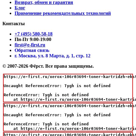
Возврат, обмен и гарантия
Блог
Применение рекомендательных технологий
Контакты
+7 (495) 580-58-18
Пн-Пт 9:00-19:00
first@e-first.ru
Обратная связь
г. Москва, ул. 8 Марта, д. 1, стр. 12
© 2007-2026 Фёрст. Все права защищены.
https://e-first.ru/xerox-106r03694-toner-kartridzh-eks
Uncaught ReferenceError: Tygh is not defined

ReferenceError: Tygh is not defined

    at https://e-first.ru/xerox-106r03694-toner-kartri
https://e-first.ru/xerox-106r03694-toner-kartridzh-eks
Uncaught ReferenceError: Tygh is not defined

ReferenceError: Tygh is not defined

    at https://e-first.ru/xerox-106r03694-toner-kartri
https://e-first.ru/xerox-106r03694-toner-kartridzh-eks