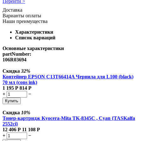
Перейти >
Доставка
Варианты оплаты
Наши преимущества
Характеристики
Список вариаций
Основные характеристики
partNumber:
106R03694
Скидка
32%
Контейнер EPSON C13T66414A Чернила для L100 (black)
70 мл (cons ink)
1 195
Р
814
Р
+
−
Купить
Скидка
10%
Тонер-картридж Kyocera-Mita TK-8345C , Cyan {TASKalfa
2552ci}
12 406
Р
11 108
Р
+
−