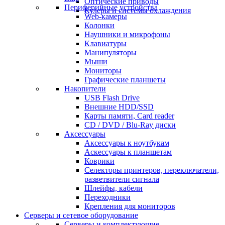
Оптические приводы
Периферийные устройства
Кулеры и системы охлаждения
Web-камеры
Колонки
Наушники и микрофоны
Клавиатуры
Манипуляторы
Мыши
Мониторы
Графические планшеты
Накопители
USB Flash Drive
Внешние HDD/SSD
Карты памяти, Card reader
CD / DVD / Blu-Ray диски
Аксессуары
Аксессуары к ноутбукам
Аскессуары к планшетам
Коврики
Селекторы принтеров, переключатели,
разветвители сигнала
Шлейфы, кабели
Переходники
Крепления для мониторов
Серверы и сетевое оборудование
Серверы и комплектующие