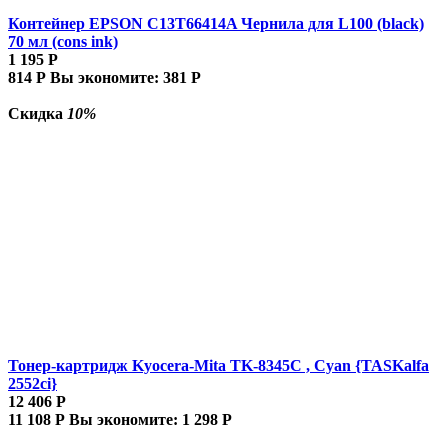
Контейнер EPSON C13T66414A Чернила для L100 (black)
70 мл (cons ink)
1 195
Р
814
Р
Вы экономите:
381
Р
Скидка
10%
Тонер-картридж Kyocera-Mita TK-8345C , Cyan {TASKalfa
2552ci}
12 406
Р
11 108
Р
Вы экономите:
1 298
Р