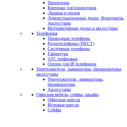
Проекторы
Крепежи для проекторов
Экраны и опции
Демонстрационные доски, Флипчарты,
Аксессуары
Интерактивные доски и аксессуары
Телефония
Проводные телефоны
Радиотелефоны (DECT)
Системные телефоны
Гарнитура
АТС цифровые
Опции для IP-телефонии
Уничтожители, ламинаторы, брошюраторы,
аксессуары
Уничтожители, ламинаторы,
брошюраторы
Аксессуары
Офисная мебель, сейфы, шкафы
Офисные кресла
Игровые кресла
Сейфы