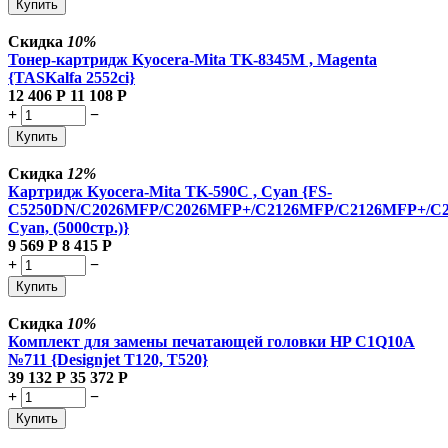
Купить
Скидка
10%
Тонер-картридж Kyocera-Mita TK-8345M , Magenta
{TASKalfa 2552ci}
12 406
Р
11 108
Р
+
−
Купить
Скидка
12%
Картридж Kyocera-Mita TK-590C , Cyan {FS-
C5250DN/C2026MFP/C2026MFP+/C2126MFP/C2126MFP+/C
Cyan, (5000стр.)}
9 569
Р
8 415
Р
+
−
Купить
Скидка
10%
Комплект для замены печатающей головки HP C1Q10A
№711 {Designjet T120, T520}
39 132
Р
35 372
Р
+
−
Купить