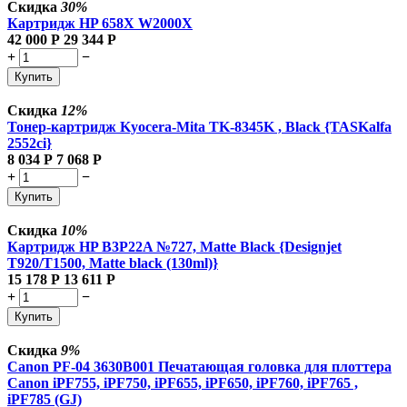
Скидка
30%
Картридж HP 658X W2000X
42 000
Р
29 344
Р
+
−
Купить
Скидка
12%
Тонер-картридж Kyocera-Mita TK-8345K , Black {TASKalfa
2552ci}
8 034
Р
7 068
Р
+
−
Купить
Скидка
10%
Картридж HP B3P22A №727, Matte Black {Designjet
T920/T1500, Matte black (130ml)}
15 178
Р
13 611
Р
+
−
Купить
Скидка
9%
Canon PF-04 3630B001 Печатающая головка для плоттера
Canon iPF755, iPF750, iPF655, iPF650, iPF760, iPF765 ,
iPF785 (GJ)