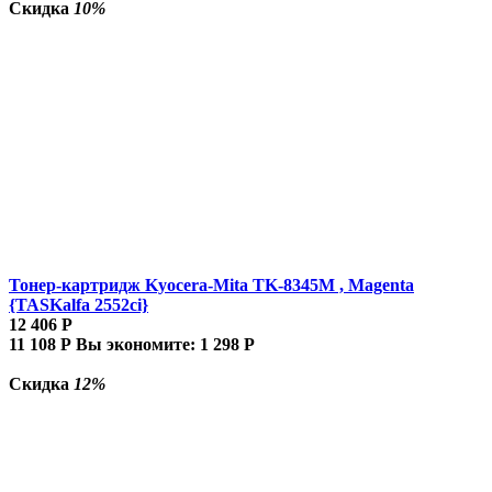
Скидка
10%
Тонер-картридж Kyocera-Mita TK-8345M , Magenta
{TASKalfa 2552ci}
12 406
Р
11 108
Р
Вы экономите:
1 298
Р
Скидка
12%