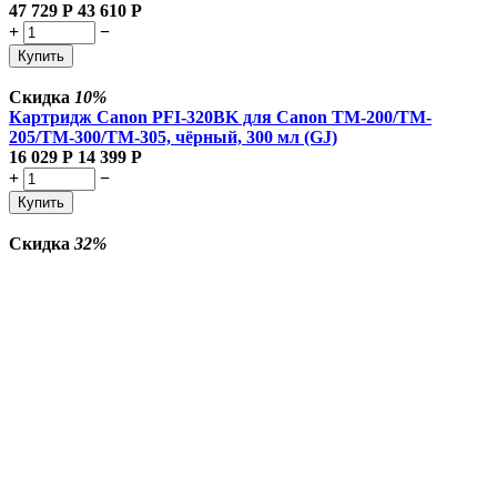
47 729
Р
43 610
Р
+
−
Купить
Скидка
10%
Картридж Canon PFI-320BK для Canon TM-200/TM-
205/TM-300/TM-305, чёрный, 300 мл (GJ)
16 029
Р
14 399
Р
+
−
Купить
Скидка
32%