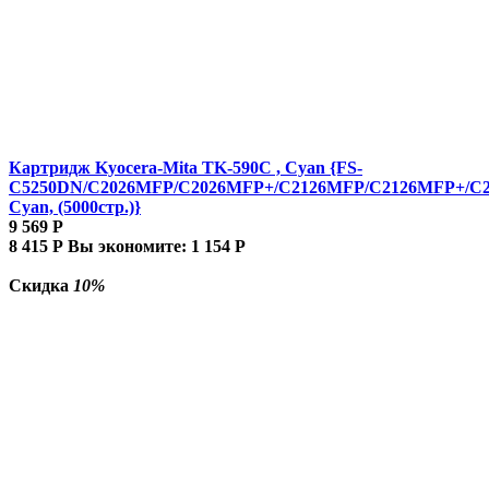
Картридж Kyocera-Mita TK-590C , Cyan {FS-
C5250DN/C2026MFP/C2026MFP+/C2126MFP/C2126MFP+/C
Cyan, (5000стр.)}
9 569
Р
8 415
Р
Вы экономите:
1 154
Р
Скидка
10%