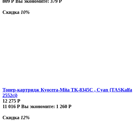
809
Р
Вы экономите:
379
Р
Скидка
10%
Тонер-картридж Kyocera-Mita TK-8345C , Cyan {TASKalfa
2552ci}
12 275
Р
11 016
Р
Вы экономите:
1 260
Р
Скидка
12%