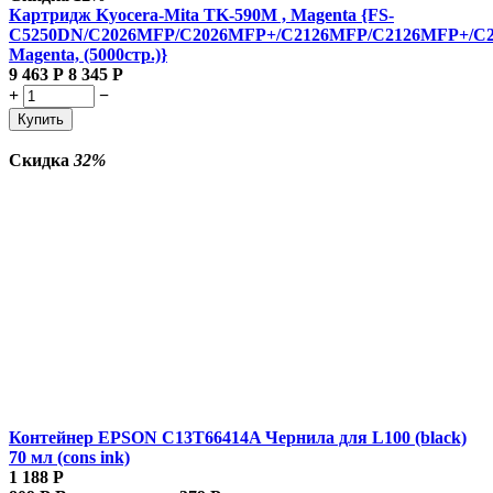
Картридж Kyocera-Mita TK-590M , Magenta {FS-
C5250DN/C2026MFP/C2026MFP+/C2126MFP/C2126MFP+/C
Magenta, (5000стр.)}
9 463
Р
8 345
Р
+
−
Купить
Скидка
32%
Контейнер EPSON C13T66414A Чернила для L100 (black)
70 мл (cons ink)
1 188
Р