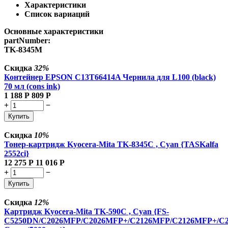
Характеристики
Список вариаций
Основные характеристики
partNumber:
TK-8345M
Скидка
32%
Контейнер EPSON C13T66414A Чернила для L100 (black)
70 мл (cons ink)
1 188
Р
809
Р
+
−
Купить
Скидка
10%
Тонер-картридж Kyocera-Mita TK-8345C , Cyan {TASKalfa
2552ci}
12 275
Р
11 016
Р
+
−
Купить
Скидка
12%
Картридж Kyocera-Mita TK-590C , Cyan {FS-
C5250DN/C2026MFP/C2026MFP+/C2126MFP/C2126MFP+/C