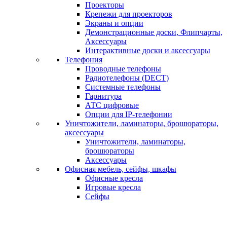
Проекторы
Крепежи для проекторов
Экраны и опции
Демонстрационные доски, Флипчарты,
Аксессуары
Интерактивные доски и аксессуары
Телефония
Проводные телефоны
Радиотелефоны (DECT)
Системные телефоны
Гарнитура
АТС цифровые
Опции для IP-телефонии
Уничтожители, ламинаторы, брошюраторы,
аксессуары
Уничтожители, ламинаторы,
брошюраторы
Аксессуары
Офисная мебель, сейфы, шкафы
Офисные кресла
Игровые кресла
Сейфы