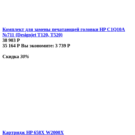
Комплект для замены печатающей головки HP C1Q10A
№711 {Designjet T120, T520}
38 903
Р
35 164
Р
Вы экономите:
3 739
Р
Скидка
30%
Картридж HP 658X W2000X