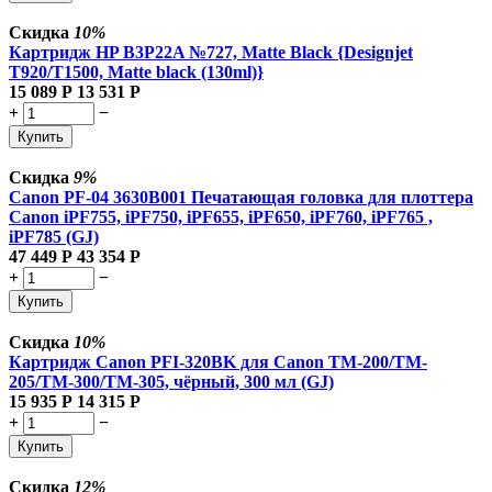
Скидка
10%
Картридж HP B3P22A №727, Matte Black {Designjet
T920/T1500, Matte black (130ml)}
15 089
Р
13 531
Р
+
−
Купить
Скидка
9%
Canon PF-04 3630B001 Печатающая головка для плоттера
Canon iPF755, iPF750, iPF655, iPF650, iPF760, iPF765 ,
iPF785 (GJ)
47 449
Р
43 354
Р
+
−
Купить
Скидка
10%
Картридж Canon PFI-320BK для Canon TM-200/TM-
205/TM-300/TM-305, чёрный, 300 мл (GJ)
15 935
Р
14 315
Р
+
−
Купить
Скидка
12%