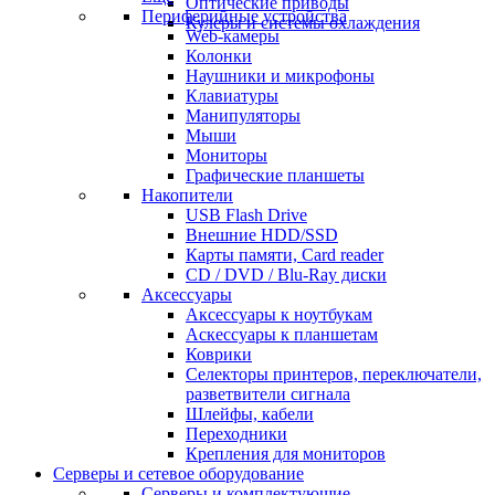
Оптические приводы
Периферийные устройства
Кулеры и системы охлаждения
Web-камеры
Колонки
Наушники и микрофоны
Клавиатуры
Манипуляторы
Мыши
Мониторы
Графические планшеты
Накопители
USB Flash Drive
Внешние HDD/SSD
Карты памяти, Card reader
CD / DVD / Blu-Ray диски
Аксессуары
Аксессуары к ноутбукам
Аскессуары к планшетам
Коврики
Селекторы принтеров, переключатели,
разветвители сигнала
Шлейфы, кабели
Переходники
Крепления для мониторов
Серверы и сетевое оборудование
Серверы и комплектующие