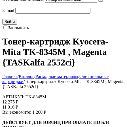
E-mail
Войти
Запомнить
Тонер-картридж Kyocera-
Mita TK-8345M , Magenta
{TASKalfa 2552ci}
Главная
/
Каталог
/
Расходные материалы
/
Оригинальные
картриджи
/
Тонер-картридж Kyocera-Mita TK-8345M , Magenta
{TASKalfa 2552ci}
АРТИКУЛ:
TK-8345M
12 275
Р
11 016
Р
Вы экономите:
1 260
Р
ДЕЙСТВУЕТ ДЛЯ ЮРЛИЦ ПРИ ОПЛАТЕ ПО Б/Н