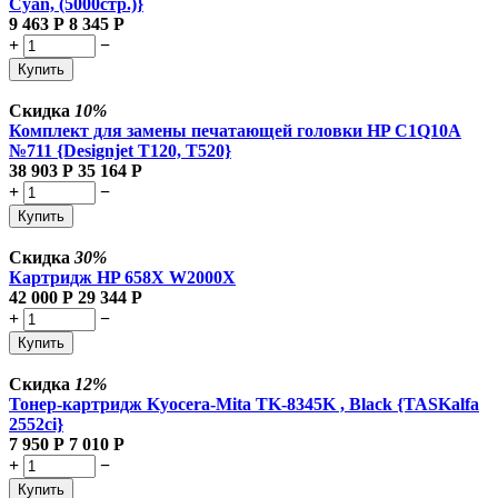
Cyan, (5000стр.)}
9 463
Р
8 345
Р
+
−
Купить
Скидка
10%
Комплект для замены печатающей головки HP C1Q10A
№711 {Designjet T120, T520}
38 903
Р
35 164
Р
+
−
Купить
Скидка
30%
Картридж HP 658X W2000X
42 000
Р
29 344
Р
+
−
Купить
Скидка
12%
Тонер-картридж Kyocera-Mita TK-8345K , Black {TASKalfa
2552ci}
7 950
Р
7 010
Р
+
−
Купить