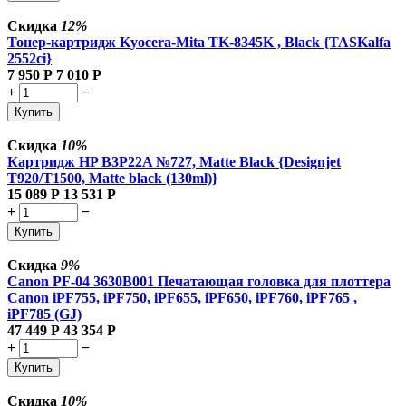
Скидка
12%
Тонер-картридж Kyocera-Mita TK-8345K , Black {TASKalfa
2552ci}
7 950
Р
7 010
Р
+
−
Купить
Скидка
10%
Картридж HP B3P22A №727, Matte Black {Designjet
T920/T1500, Matte black (130ml)}
15 089
Р
13 531
Р
+
−
Купить
Скидка
9%
Canon PF-04 3630B001 Печатающая головка для плоттера
Canon iPF755, iPF750, iPF655, iPF650, iPF760, iPF765 ,
iPF785 (GJ)
47 449
Р
43 354
Р
+
−
Купить
Скидка
10%