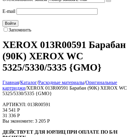
E-mail
Войти
Запомнить
XEROX 013R00591 Барабан
(90K) XEROX WC
5325/5330/5335 {GMO}
Главная
/
Каталог
/
Расходные материалы
/
Оригинальные
картриджи
/
XEROX 013R00591 Барабан (90K) XEROX WC
5325/5330/5335 {GMO}
АРТИКУЛ:
013R00591
34 541
Р
31 336
Р
Вы экономите:
3 205
Р
ДЕЙСТВУЕТ ДЛЯ ЮРЛИЦ ПРИ ОПЛАТЕ ПО Б/Н