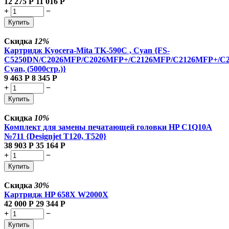
12 275
Р
11 016
Р
+
−
Купить
Скидка
12%
Картридж Kyocera-Mita TK-590C , Cyan {FS-
C5250DN/C2026MFP/C2026MFP+/C2126MFP/C2126MFP+/C
Cyan, (5000стр.)}
9 463
Р
8 345
Р
+
−
Купить
Скидка
10%
Комплект для замены печатающей головки HP C1Q10A
№711 {Designjet T120, T520}
38 903
Р
35 164
Р
+
−
Купить
Скидка
30%
Картридж HP 658X W2000X
42 000
Р
29 344
Р
+
−
Купить