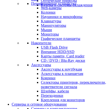
Оптические приводы
Периферийные устройства
Кулеры и системы охлаждения
Web-камеры
Колонки
Наушники и микрофоны
Клавиатуры
Манипуляторы
Мыши
Мониторы
Графические планшеты
Накопители
USB Flash Drive
Внешние HDD/SSD
Карты памяти, Card reader
CD / DVD / Blu-Ray диски
Аксессуары
Аксессуары к ноутбукам
Аскессуары к планшетам
Коврики
Селекторы принтеров, переключатели,
разветвители сигнала
Шлейфы, кабели
Переходники
Крепления для мониторов
Серверы и сетевое оборудование
Серверы и комплектующие