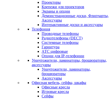
Проекторы
Крепежи для проекторов
Экраны и опции
Демонстрационные доски, Флипчарты,
Аксессуары
Интерактивные доски и аксессуары
Телефония
Проводные телефоны
Радиотелефоны (DECT)
Системные телефоны
Гарнитура
АТС цифровые
Опции для IP-телефонии
Уничтожители, ламинаторы, брошюраторы,
аксессуары
Уничтожители, ламинаторы,
брошюраторы
Аксессуары
Офисная мебель, сейфы, шкафы
Офисные кресла
Игровые кресла
Сейфы