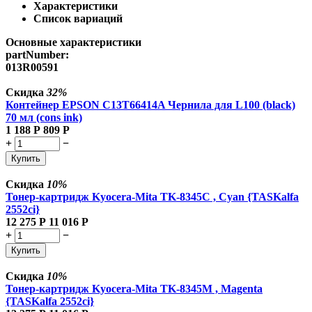
Характеристики
Список вариаций
Основные характеристики
partNumber:
013R00591
Скидка
32%
Контейнер EPSON C13T66414A Чернила для L100 (black)
70 мл (cons ink)
1 188
Р
809
Р
+
−
Купить
Скидка
10%
Тонер-картридж Kyocera-Mita TK-8345C , Cyan {TASKalfa
2552ci}
12 275
Р
11 016
Р
+
−
Купить
Скидка
10%
Тонер-картридж Kyocera-Mita TK-8345M , Magenta
{TASKalfa 2552ci}