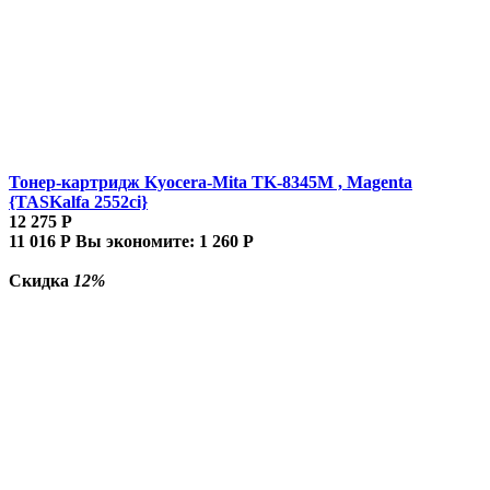
Тонер-картридж Kyocera-Mita TK-8345M , Magenta
{TASKalfa 2552ci}
12 275
Р
11 016
Р
Вы экономите:
1 260
Р
Скидка
12%