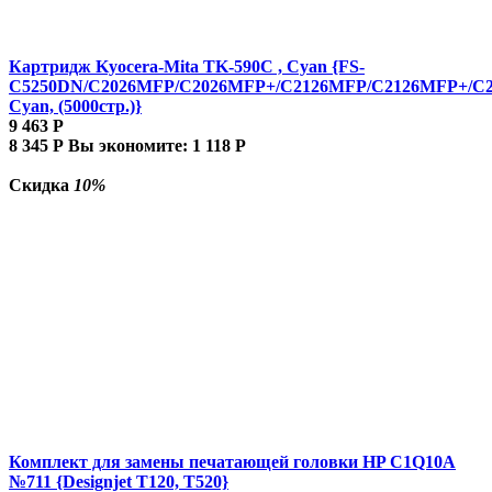
Картридж Kyocera-Mita TK-590C , Cyan {FS-
C5250DN/C2026MFP/C2026MFP+/C2126MFP/C2126MFP+/C
Cyan, (5000стр.)}
9 463
Р
8 345
Р
Вы экономите:
1 118
Р
Скидка
10%
Комплект для замены печатающей головки HP C1Q10A
№711 {Designjet T120, T520}