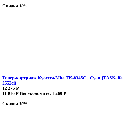
Скидка
10%
Тонер-картридж Kyocera-Mita TK-8345C , Cyan {TASKalfa
2552ci}
12 275
Р
11 016
Р
Вы экономите:
1 260
Р
Скидка
10%