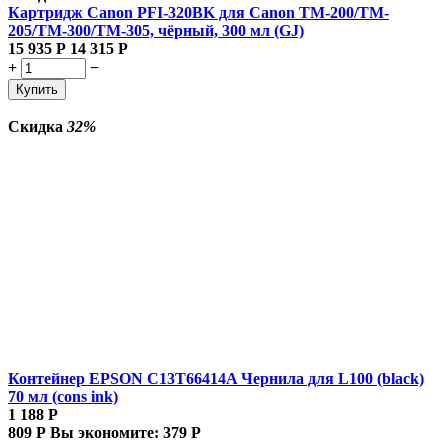
Картридж Canon PFI-320BK для Canon TM-200/TM-
205/TM-300/TM-305, чёрный, 300 мл (GJ)
15 935
Р
14 315
Р
+
−
Купить
Скидка
32%
Контейнер EPSON C13T66414A Чернила для L100 (black)
70 мл (cons ink)
1 188
Р
809
Р
Вы экономите:
379
Р