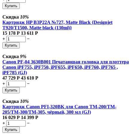
Купить
Скидка
10%
Картридж HP B3P22A №727, Matte Black {Designjet
T920/T1500, Matte black (130ml)}
15 178
Р
13 611
Р
+
−
Купить
Скидка
9%
Canon PF-04 3630B001 Печатающая головка для плоттера
Canon iPF755, iPF750, iPF655, iPF650, iPF760, iPF765 ,
iPF785 (GJ)
47 729
Р
43 610
Р
+
−
Купить
Скидка
10%
Картридж Canon PFI-320BK для Canon TM-200/TM-
205/TM-300/TM-305, чёрный, 300 мл (GJ)
16 029
Р
14 399
Р
+
−
Купить