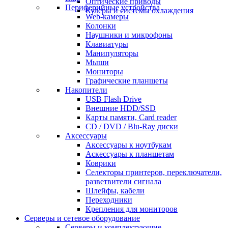
Оптические приводы
Периферийные устройства
Кулеры и системы охлаждения
Web-камеры
Колонки
Наушники и микрофоны
Клавиатуры
Манипуляторы
Мыши
Мониторы
Графические планшеты
Накопители
USB Flash Drive
Внешние HDD/SSD
Карты памяти, Card reader
CD / DVD / Blu-Ray диски
Аксессуары
Аксессуары к ноутбукам
Аскессуары к планшетам
Коврики
Селекторы принтеров, переключатели,
разветвители сигнала
Шлейфы, кабели
Переходники
Крепления для мониторов
Серверы и сетевое оборудование
Серверы и комплектующие