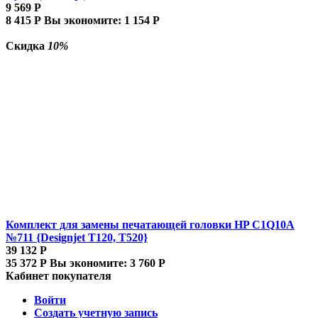
9 569
Р
8 415
Р
Вы экономите:
1 154
Р
Скидка
10%
Комплект для замены печатающей головки HP C1Q10A
№711 {Designjet T120, T520}
39 132
Р
35 372
Р
Вы экономите:
3 760
Р
Кабинет покупателя
Войти
Создать учетную запись