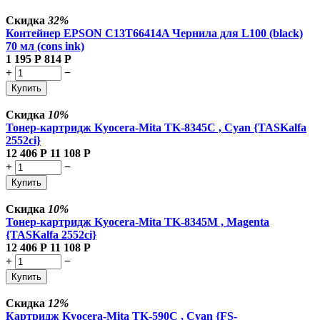
Скидка
32%
Контейнер EPSON C13T66414A Чернила для L100 (black)
70 мл (cons ink)
1 195
Р
814
Р
+
−
Купить
Скидка
10%
Тонер-картридж Kyocera-Mita TK-8345C , Cyan {TASKalfa
2552ci}
12 406
Р
11 108
Р
+
−
Купить
Скидка
10%
Тонер-картридж Kyocera-Mita TK-8345M , Magenta
{TASKalfa 2552ci}
12 406
Р
11 108
Р
+
−
Купить
Скидка
12%
Картридж Kyocera-Mita TK-590C , Cyan {FS-