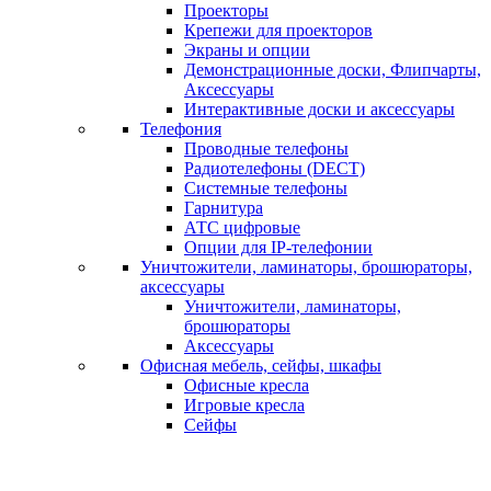
Проекторы
Крепежи для проекторов
Экраны и опции
Демонстрационные доски, Флипчарты,
Аксессуары
Интерактивные доски и аксессуары
Телефония
Проводные телефоны
Радиотелефоны (DECT)
Системные телефоны
Гарнитура
АТС цифровые
Опции для IP-телефонии
Уничтожители, ламинаторы, брошюраторы,
аксессуары
Уничтожители, ламинаторы,
брошюраторы
Аксессуары
Офисная мебель, сейфы, шкафы
Офисные кресла
Игровые кресла
Сейфы