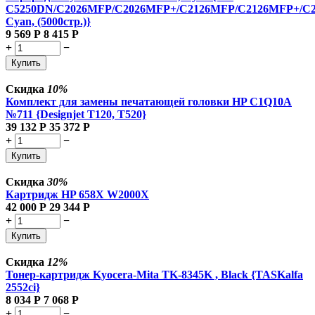
C5250DN/C2026MFP/C2026MFP+/C2126MFP/C2126MFP+/C
Cyan, (5000стр.)}
9 569
Р
8 415
Р
+
−
Купить
Скидка
10%
Комплект для замены печатающей головки HP C1Q10A
№711 {Designjet T120, T520}
39 132
Р
35 372
Р
+
−
Купить
Скидка
30%
Картридж HP 658X W2000X
42 000
Р
29 344
Р
+
−
Купить
Скидка
12%
Тонер-картридж Kyocera-Mita TK-8345K , Black {TASKalfa
2552ci}
8 034
Р
7 068
Р
+
−