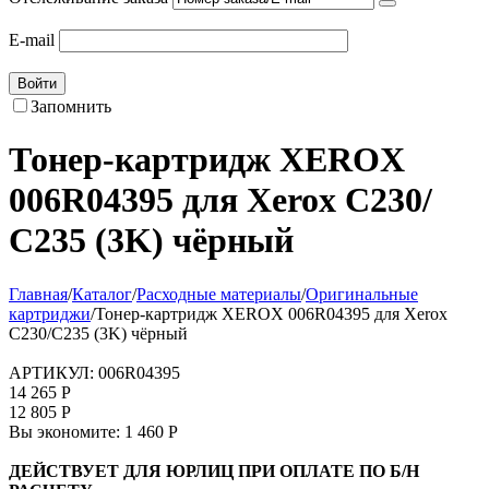
E-mail
Войти
Запомнить
Тонер-картридж XEROX
006R04395 для Xerox C230/
С235 (3K) чёрный
Главная
/
Каталог
/
Расходные материалы
/
Оригинальные
картриджи
/
Тонер-картридж XEROX 006R04395 для Xerox
C230/С235 (3K) чёрный
АРТИКУЛ:
006R04395
14 265
Р
12 805
Р
Вы экономите:
1 460
Р
ДЕЙСТВУЕТ ДЛЯ ЮРЛИЦ ПРИ ОПЛАТЕ ПО Б/Н