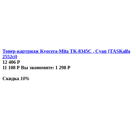
Тонер-картридж Kyocera-Mita TK-8345C , Cyan {TASKalfa
2552ci}
12 406
Р
11 108
Р
Вы экономите:
1 298
Р
Скидка
10%