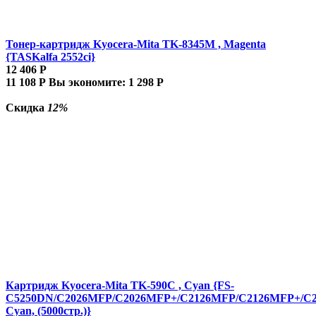
Тонер-картридж Kyocera-Mita TK-8345M , Magenta
{TASKalfa 2552ci}
12 406
Р
11 108
Р
Вы экономите:
1 298
Р
Скидка
12%
Картридж Kyocera-Mita TK-590C , Cyan {FS-
C5250DN/C2026MFP/C2026MFP+/C2126MFP/C2126MFP+/C
Cyan, (5000стр.)}