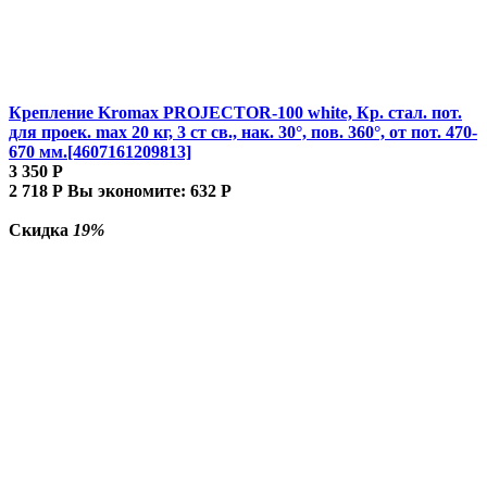
Крепление Kromax PROJECTOR-100 white, Кр. стал. пот.
для проек. max 20 кг, 3 ст св., нак. 30°, пов. 360°, от пот. 470-
670 мм.[4607161209813]
3 350
Р
2 718
Р
Вы экономите:
632
Р
Скидка
19%