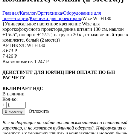
Главная
/
Каталог
/
Оргтехника
/
Оборудование для
презентаций
/
Крепежи для проекторов
/
Wize WTH130
{Универсальное настенное крепление Wize для
короткофокусного проектора,длина штанги 130 см, наклон
+15/-5°, поворот +15/-5°, нагрузка 20 кг, страховочный трос в
комплекте, белый (2 места)}
АРТИКУЛ:
WTH130
8 673
Р
7 426
Р
Вы экономите:
1 247
Р
ДЕЙСТВУЕТ ДЛЯ ЮРЛИЦ ПРИ ОПЛАТЕ ПО Б/Н
РАСЧЕТУ
ВКЛЮЧАЕТ НДС
В наличии
Кол-во:
+
−
Отложить
В корзину
Вся информация на сайте носит исключительно справочный
характер, и не является публичной офертой. Информация о
товарах, их характеристиках и комплектации может быть