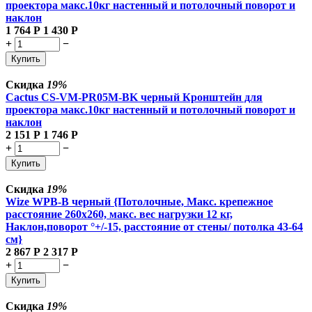
проектора макс.10кг настенный и потолочный поворот и
наклон
1 764
Р
1 430
Р
+
−
Купить
Скидка
19%
Cactus CS-VM-PR05M-BK черный Кронштейн для
проектора макс.10кг настенный и потолочный поворот и
наклон
2 151
Р
1 746
Р
+
−
Купить
Скидка
19%
Wize WPB-B черный {Потолочные, Макс. крепежное
расстояние 260х260, макс. вес нагрузки 12 кг,
Наклон,поворот °+/-15, расстояние от стены/ потолка 43-64
см}
2 867
Р
2 317
Р
+
−
Купить
Скидка
19%