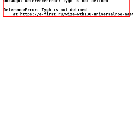
Uncaught ReferenceError: Tygh is not defined

ReferenceError: Tygh is not defined

    at https://e-first.ru/wize-wth130-universalnoe-nas