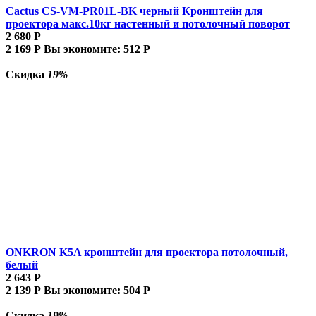
Cactus CS-VM-PR01L-BK черный Кронштейн для
проектора макс.10кг настенный и потолочный поворот
2 680
Р
2 169
Р
Вы экономите:
512
Р
Скидка
19%
ONKRON K5A кронштейн для проектора потолочный,
белый
2 643
Р
2 139
Р
Вы экономите:
504
Р
Скидка
19%