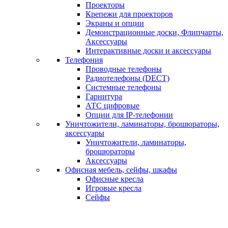
Проекторы
Крепежи для проекторов
Экраны и опции
Демонстрационные доски, Флипчарты,
Аксессуары
Интерактивные доски и аксессуары
Телефония
Проводные телефоны
Радиотелефоны (DECT)
Системные телефоны
Гарнитура
АТС цифровые
Опции для IP-телефонии
Уничтожители, ламинаторы, брошюраторы,
аксессуары
Уничтожители, ламинаторы,
брошюраторы
Аксессуары
Офисная мебель, сейфы, шкафы
Офисные кресла
Игровые кресла
Сейфы