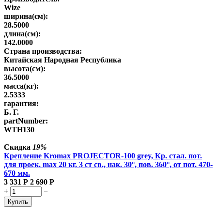
Wize
ширина(см):
28.5000
длина(см):
142.0000
Страна производства:
Китайская Народная Республика
высота(см):
36.5000
масса(кг):
2.5333
гарантия:
Б. Г.
partNumber:
WTH130
Скидка
19%
Крепление Kromax PROJECTOR-100 grey, Кр. стал. пот.
для проек. max 20 кг, 3 ст св., нак. 30°, пов. 360°, от пот. 470-
670 мм.
3 331
Р
2 690
Р
+
−
Купить