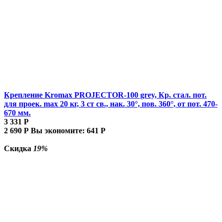
Крепление Kromax PROJECTOR-100 grey, Кр. стал. пот.
для проек. max 20 кг, 3 ст св., нак. 30°, пов. 360°, от пот. 470-
670 мм.
3 331
Р
2 690
Р
Вы экономите:
641
Р
Скидка
19%