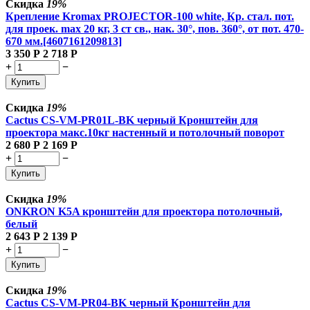
Скидка
19%
Крепление Kromax PROJECTOR-100 white, Кр. стал. пот.
для проек. max 20 кг, 3 ст св., нак. 30°, пов. 360°, от пот. 470-
670 мм.[4607161209813]
3 350
Р
2 718
Р
+
−
Купить
Скидка
19%
Cactus CS-VM-PR01L-BK черный Кронштейн для
проектора макс.10кг настенный и потолочный поворот
2 680
Р
2 169
Р
+
−
Купить
Скидка
19%
ONKRON K5A кронштейн для проектора потолочный,
белый
2 643
Р
2 139
Р
+
−
Купить
Скидка
19%
Cactus CS-VM-PR04-BK черный Кронштейн для