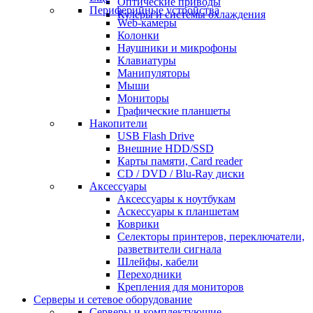
Оптические приводы
Периферийные устройства
Кулеры и системы охлаждения
Web-камеры
Колонки
Наушники и микрофоны
Клавиатуры
Манипуляторы
Мыши
Мониторы
Графические планшеты
Накопители
USB Flash Drive
Внешние HDD/SSD
Карты памяти, Card reader
CD / DVD / Blu-Ray диски
Аксессуары
Аксессуары к ноутбукам
Аскессуары к планшетам
Коврики
Селекторы принтеров, переключатели,
разветвители сигнала
Шлейфы, кабели
Переходники
Крепления для мониторов
Серверы и сетевое оборудование
Серверы и комплектующие