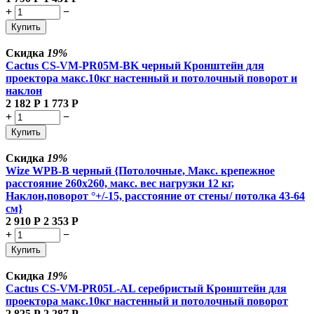
+
−
Купить
Скидка
19%
Cactus CS-VM-PR05M-BK черный Кронштейн для
проектора макс.10кг настенный и потолочный поворот и
наклон
2 182
Р
1 773
Р
+
−
Купить
Скидка
19%
Wize WPB-B черный {Потолочные, Макс. крепежное
расстояние 260х260, макс. вес нагрузки 12 кг,
Наклон,поворот °+/-15, расстояние от стены/ потолка 43-64
см}
2 910
Р
2 353
Р
+
−
Купить
Скидка
19%
Cactus CS-VM-PR05L-AL серебристый Кронштейн для
проектора макс.10кг настенный и потолочный поворот
2 825
Р
2 287
Р