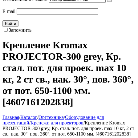
E-mail
Войти
Запомнить
Крепление Kromax
PROJECTOR-300 grey, Кр.
стал. пот. для проек. max 10
кг, 2 ст св., нак. 30°, пов. 360°,
от пот. 650-1100 мм.
[4607161202838]
Главная
/
Каталог
/
Оргтехника
/
Оборудование для
презентаций
/
Крепежи для проекторов
/
Крепление Kromax
PROJECTOR-300 grey, Кр. стал. пот. для проек. max 10 кг, 2 ст
св., нак. 30°, пов. 360°, от пот. 650-1100 мм. [4607161202838]