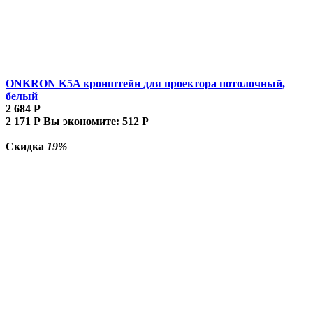
ONKRON K5A кронштейн для проектора потолочный,
белый
2 684
Р
2 171
Р
Вы экономите:
512
Р
Скидка
19%