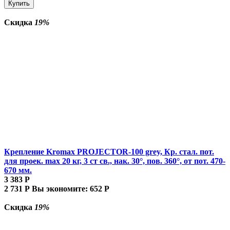
Купить
Скидка
19%
Крепление Kromax PROJECTOR-100 grey, Кр. стал. пот.
для проек. max 20 кг, 3 ст св., нак. 30°, пов. 360°, от пот. 470-
670 мм.
3 383
Р
2 731
Р
Вы экономите:
652
Р
Скидка
19%