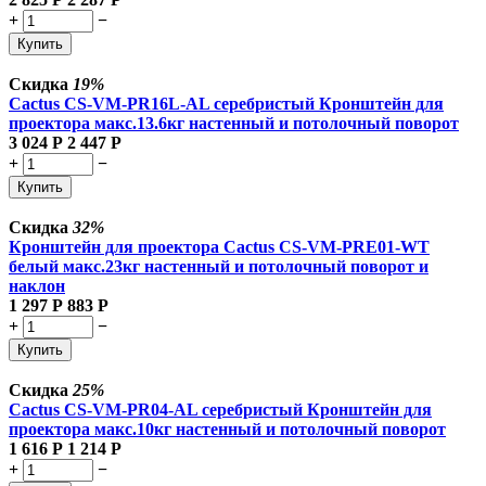
+
−
Купить
Скидка
19%
Cactus CS-VM-PR16L-AL серебристый Кронштейн для
проектора макс.13.6кг настенный и потолочный поворот
3 024
Р
2 447
Р
+
−
Купить
Скидка
32%
Кронштейн для проектора Cactus CS-VM-PRE01-WT
белый макс.23кг настенный и потолочный поворот и
наклон
1 297
Р
883
Р
+
−
Купить
Скидка
25%
Cactus CS-VM-PR04-AL серебристый Кронштейн для
проектора макс.10кг настенный и потолочный поворот
1 616
Р
1 214
Р
+
−