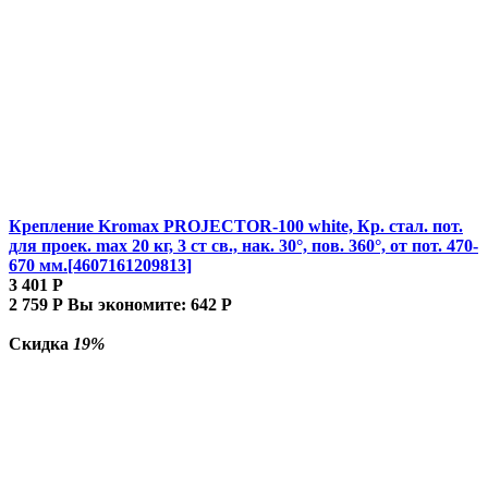
Крепление Kromax PROJECTOR-100 white, Кр. стал. пот.
для проек. max 20 кг, 3 ст св., нак. 30°, пов. 360°, от пот. 470-
670 мм.[4607161209813]
3 401
Р
2 759
Р
Вы экономите:
642
Р
Скидка
19%