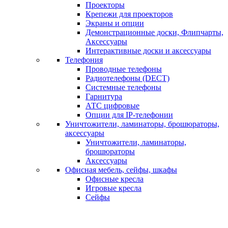
Проекторы
Крепежи для проекторов
Экраны и опции
Демонстрационные доски, Флипчарты,
Аксессуары
Интерактивные доски и аксессуары
Телефония
Проводные телефоны
Радиотелефоны (DECT)
Системные телефоны
Гарнитура
АТС цифровые
Опции для IP-телефонии
Уничтожители, ламинаторы, брошюраторы,
аксессуары
Уничтожители, ламинаторы,
брошюраторы
Аксессуары
Офисная мебель, сейфы, шкафы
Офисные кресла
Игровые кресла
Сейфы