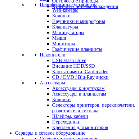
Оптические приводы
Периферийные устройства
Кулеры и системы охлаждения
Web-камеры
Колонки
Наушники и микрофоны
Клавиатуры
Манипуляторы
Мыши
Мониторы
Графические планшеты
Накопители
USB Flash Drive
Внешние HDD/SSD
Карты памяти, Card reader
CD / DVD / Blu-Ray диски
Аксессуары
Аксессуары к ноутбукам
Аскессуары к планшетам
Коврики
Селекторы принтеров, переключатели,
разветвители сигнала
Шлейфы, кабели
Переходники
Крепления для мониторов
Серверы и сетевое оборудование
Серверы и комплектующие