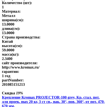
Количество (шт):
1
Материал:
Металл
ширина(см):
13.0000
длина(см):
13.0000
Страна производства:
Китай
высота(см):
59.0000
масса(кг):
2.3400
сайт производителя:
http://www.kromax.ru/
гарантия:
1 год
partNumber:
201085151213
Скидка
19%
Крепление Kromax PROJECTOR-100 grey, Кр. стал. пот.
для проек. max 20 кг, 3 ст св., нак. 30°, пов. 360°, от пот. 470-
670 мм.