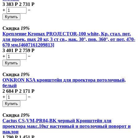
3 383
Р
2 731
Р
+
−
Купить
Скидка
19%
Крепление Kromax PROJECTOR-100 white, Кр. стал. пот.
для проек. max 20 кг, 3 ст св., нак. 30°, пов. 360°, от пот. 470-
670 мм.[4607161209813]
3 401
Р
2 759
Р
+
−
Купить
Скидка
19%
ONKRON K5A кронштейн для проектора потолочный,
белый
2 684
Р
2 171
Р
+
−
Купить
Скидка
19%
Cactus CS-VM-PR04-BK черный Кронштейн для
проектора макс.10кг настенный и потолочный поворот и
наклон
1 790
Р
1 451
Р