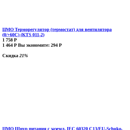
ЦМО Терморегулятор (термостат) для вентилятора
(0/+60С) (KTS 011-2)
1 758
Р
1 464
Р
Вы экономите:
294
Р
Скидка
21%
ЦМО Шнур питания с заземл. IEC 60320 C13/EU-Schuko,