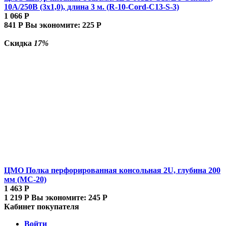
10А/250В (3x1,0), длина 3 м. (R-10-Cord-C13-S-3)
1 066
Р
841
Р
Вы экономите:
225
Р
Скидка
17%
ЦМО Полка перфорированная консольная 2U, глубина 200
мм (МС-20)
1 463
Р
1 219
Р
Вы экономите:
245
Р
Кабинет покупателя
Войти