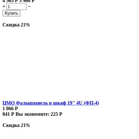
4 565
Р
3 960
Р
+
−
Купить
Скидка
21%
ЦМО Фальшпанель в шкаф 19" 4U (ФП-4)
1 066
Р
841
Р
Вы экономите:
225
Р
Скидка
21%