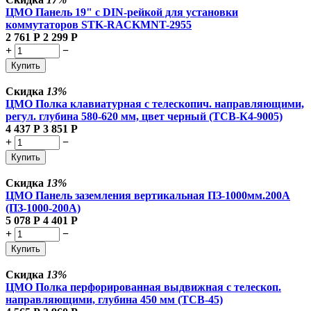
ЦМО Панель 19" с DIN-рейкой для установки
коммутаторов STK-RACKMNT-2955
2 761
Р
2 299
Р
+
−
Купить
Скидка
13%
ЦМО Полка клавиатурная с телескопич. направляющими,
регул. глубина 580-620 мм, цвет черный (ТСВ-К4-9005)
4 437
Р
3 851
Р
+
−
Купить
Скидка
13%
ЦМО Панель заземления вертикальная ПЗ-1000мм.200А
(ПЗ-1000-200А)
5 078
Р
4 401
Р
+
−
Купить
Скидка
13%
ЦМО Полка перфорированная выдвижная с телескоп.
направляющими, глубина 450 мм (ТСВ-45)