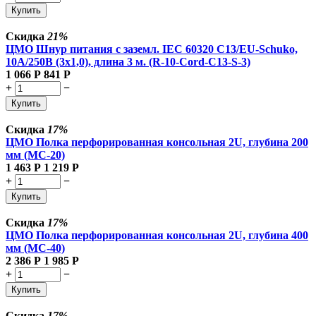
Купить
Скидка
21%
ЦМО Шнур питания с заземл. IEC 60320 C13/EU-Schuko,
10А/250В (3x1,0), длина 3 м. (R-10-Cord-C13-S-3)
1 066
Р
841
Р
+
−
Купить
Скидка
17%
ЦМО Полка перфорированная консольная 2U, глубина 200
мм (МС-20)
1 463
Р
1 219
Р
+
−
Купить
Скидка
17%
ЦМО Полка перфорированная консольная 2U, глубина 400
мм (МС-40)
2 386
Р
1 985
Р
+
−
Купить
Скидка
17%