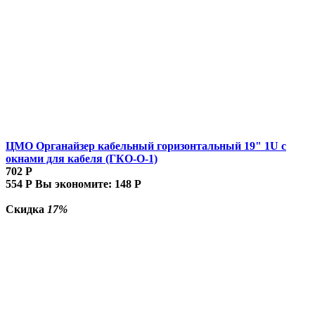
ЦМО Органайзер кабельный горизонтальный 19" 1U с
окнами для кабеля (ГКО-О-1)
702
Р
554
Р
Вы экономите:
148
Р
Скидка
17%