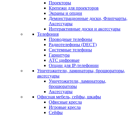
Проекторы
Крепежи для проекторов
Экраны и опции
Демонстрационные доски, Флипчарты,
Аксессуары
Интерактивные доски и аксессуары
Телефония
Проводные телефоны
Радиотелефоны (DECT)
Системные телефоны
Гарнитура
АТС цифровые
Опции для IP-телефонии
Уничтожители, ламинаторы, брошюраторы,
аксессуары
Уничтожители, ламинаторы,
брошюраторы
Аксессуары
Офисная мебель, сейфы, шкафы
Офисные кресла
Игровые кресла
Сейфы