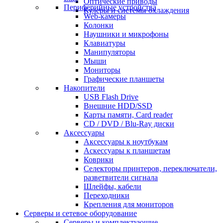
Оптические приводы
Периферийные устройства
Кулеры и системы охлаждения
Web-камеры
Колонки
Наушники и микрофоны
Клавиатуры
Манипуляторы
Мыши
Мониторы
Графические планшеты
Накопители
USB Flash Drive
Внешние HDD/SSD
Карты памяти, Card reader
CD / DVD / Blu-Ray диски
Аксессуары
Аксессуары к ноутбукам
Аскессуары к планшетам
Коврики
Селекторы принтеров, переключатели,
разветвители сигнала
Шлейфы, кабели
Переходники
Крепления для мониторов
Серверы и сетевое оборудование
Серверы и комплектующие