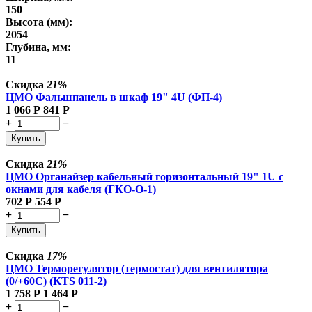
150
Высота (мм):
2054
Глубина, мм:
11
Скидка
21%
ЦМО Фальшпанель в шкаф 19" 4U (ФП-4)
1 066
Р
841
Р
+
−
Купить
Скидка
21%
ЦМО Органайзер кабельный горизонтальный 19" 1U с
окнами для кабеля (ГКО-О-1)
702
Р
554
Р
+
−
Купить
Скидка
17%
ЦМО Терморегулятор (термостат) для вентилятора
(0/+60С) (KTS 011-2)
1 758
Р
1 464
Р
+
−