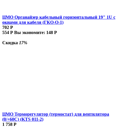
ЦМО Органайзер кабельный горизонтальный 19" 1U с
окнами для кабеля (ГКО-О-1)
702
Р
554
Р
Вы экономите:
148
Р
Скидка
17%
ЦМО Терморегулятор (термостат) для вентилятора
(0/+60С) (KTS 011-2)
1 758
Р