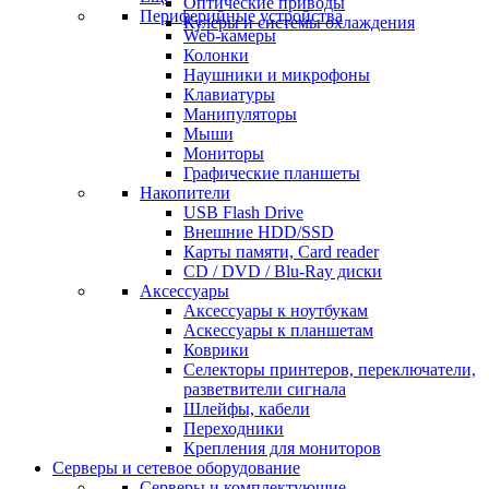
Оптические приводы
Периферийные устройства
Кулеры и системы охлаждения
Web-камеры
Колонки
Наушники и микрофоны
Клавиатуры
Манипуляторы
Мыши
Мониторы
Графические планшеты
Накопители
USB Flash Drive
Внешние HDD/SSD
Карты памяти, Card reader
CD / DVD / Blu-Ray диски
Аксессуары
Аксессуары к ноутбукам
Аскессуары к планшетам
Коврики
Селекторы принтеров, переключатели,
разветвители сигнала
Шлейфы, кабели
Переходники
Крепления для мониторов
Серверы и сетевое оборудование
Серверы и комплектующие