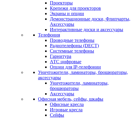
Проекторы
Крепежи для проекторов
Экраны и опции
Демонстрационные доски, Флипчарты,
Аксессуары
Интерактивные доски и аксессуары
Телефония
Проводные телефоны
Радиотелефоны (DECT)
Системные телефоны
Гарнитура
АТС цифровые
Опции для IP-телефонии
Уничтожители, ламинаторы, брошюраторы,
аксессуары
Уничтожители, ламинаторы,
брошюраторы
Аксессуары
Офисная мебель, сейфы, шкафы
Офисные кресла
Игровые кресла
Сейфы