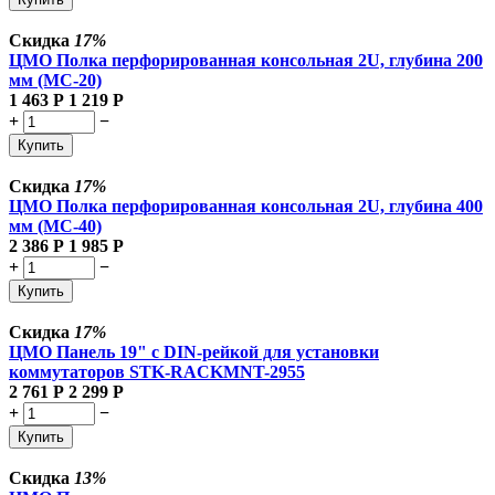
Скидка
17%
ЦМО Полка перфорированная консольная 2U, глубина 200
мм (МС-20)
1 463
Р
1 219
Р
+
−
Купить
Скидка
17%
ЦМО Полка перфорированная консольная 2U, глубина 400
мм (МС-40)
2 386
Р
1 985
Р
+
−
Купить
Скидка
17%
ЦМО Панель 19" с DIN-рейкой для установки
коммутаторов STK-RACKMNT-2955
2 761
Р
2 299
Р
+
−
Купить
Скидка
13%