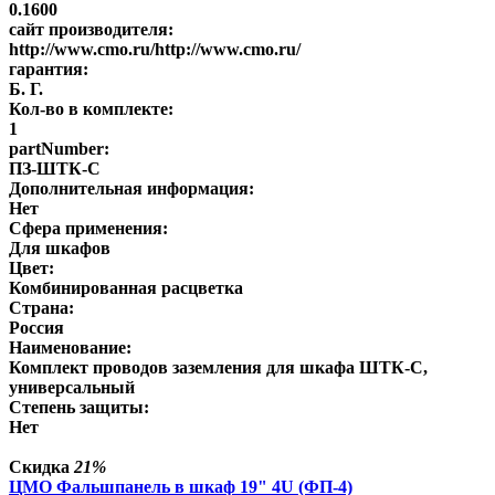
0.1600
сайт производителя:
http://www.cmo.ru/http://www.cmo.ru/
гарантия:
Б. Г.
Кол-во в комплекте:
1
partNumber:
ПЗ-ШТК-С
Дополнительная информация:
Нет
Сфера применения:
Для шкафов
Цвет:
Комбинированная расцветка
Страна:
Россия
Наименование:
Комплект проводов заземления для шкафа ШТК-С,
универсальный
Степень защиты:
Нет
Скидка
21%
ЦМО Фальшпанель в шкаф 19" 4U (ФП-4)