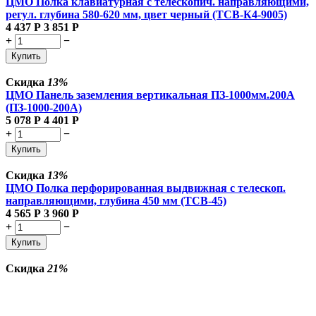
ЦМО Полка клавиатурная с телескопич. направляющими,
регул. глубина 580-620 мм, цвет черный (ТСВ-К4-9005)
4 437
Р
3 851
Р
+
−
Купить
Скидка
13%
ЦМО Панель заземления вертикальная ПЗ-1000мм.200А
(ПЗ-1000-200А)
5 078
Р
4 401
Р
+
−
Купить
Скидка
13%
ЦМО Полка перфорированная выдвижная с телескоп.
направляющими, глубина 450 мм (ТСВ-45)
4 565
Р
3 960
Р
+
−
Купить
Скидка
21%