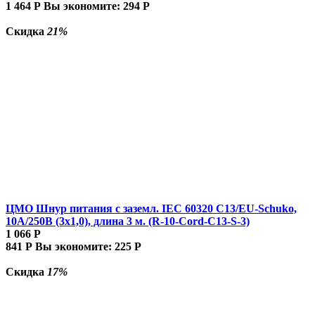
1 464
Р
Вы экономите:
294
Р
Скидка
21%
ЦМО Шнур питания с заземл. IEC 60320 C13/EU-Schuko,
10А/250В (3x1,0), длина 3 м. (R-10-Cord-C13-S-3)
1 066
Р
841
Р
Вы экономите:
225
Р
Скидка
17%