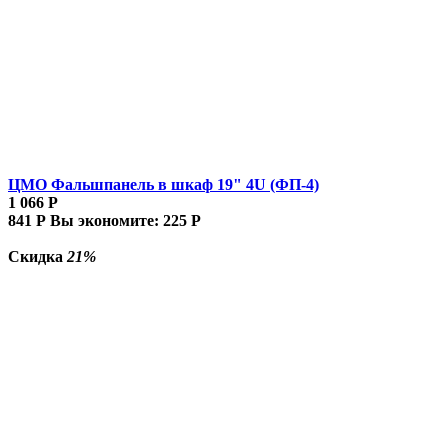
ЦМО Фальшпанель в шкаф 19" 4U (ФП-4)
1 066
Р
841
Р
Вы экономите:
225
Р
Скидка
21%