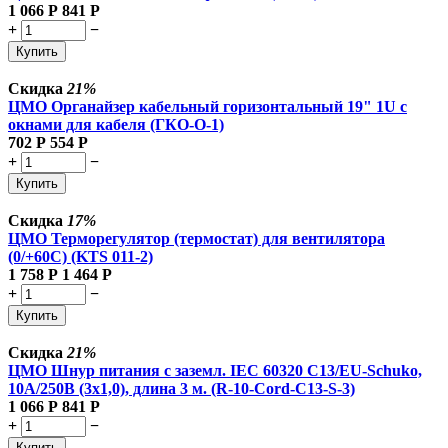
1 066
Р
841
Р
+
−
Купить
Скидка
21%
ЦМО Органайзер кабельный горизонтальный 19" 1U с
окнами для кабеля (ГКО-О-1)
702
Р
554
Р
+
−
Купить
Скидка
17%
ЦМО Терморегулятор (термостат) для вентилятора
(0/+60С) (KTS 011-2)
1 758
Р
1 464
Р
+
−
Купить
Скидка
21%
ЦМО Шнур питания с заземл. IEC 60320 C13/EU-Schuko,
10А/250В (3x1,0), длина 3 м. (R-10-Cord-C13-S-3)
1 066
Р
841
Р
+
−
Купить