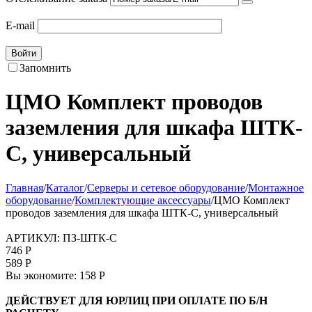
E-mail
Войти
Запомнить
ЦМО Комплект проводов
заземления для шкафа ШТК-
С, универсальный
Главная
/
Каталог
/
Серверы и сетевое оборудование
/
Монтажное
оборудование
/
Комплектующие аксессуары
/
ЦМО Комплект
проводов заземления для шкафа ШТК-С, универсальный
АРТИКУЛ:
ПЗ-ШТК-С
746
Р
589
Р
Вы экономите:
158
Р
ДЕЙСТВУЕТ ДЛЯ ЮРЛИЦ ПРИ ОПЛАТЕ ПО Б/Н