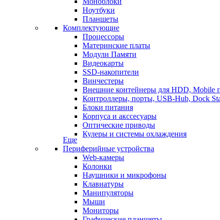
Моноблоки
Ноутбуки
Планшеты
Комплектующие
Процессоры
Материнские платы
Модули Памяти
Видеокарты
SSD-накопители
Винчестеры
Внешние контейнеры для HDD, Mobile r
Контроллеры, порты, USB-Hub, Dock Sta
Блоки питания
Корпуса и акссесуары
Оптические приводы
Кулеры и системы охлаждения
Еще
Периферийные устройства
Web-камеры
Колонки
Наушники и микрофоны
Клавиатуры
Манипуляторы
Мыши
Мониторы
Графические планшеты