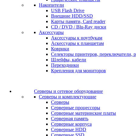
Накопители
USB Flash Drive
Внешние HDD/SSD
Карты памяти, Card reader
CD / DVD / Blu-Ray диски
Аксессуары
Аксессуары к ноутбукам
Аскессуары к планшетам
Коврики
Селекторы принтеров, переключатели, р
Шлейфы, кабели
Переходники
Крепления для мониторов
Серверы и сетевое оборудование
Серверы и комплектующие
Серверы
Серверные процессоры
Серверные материнские платы
Серверная память
Серверные корпуса
Серверные HDD
Серверные SSD