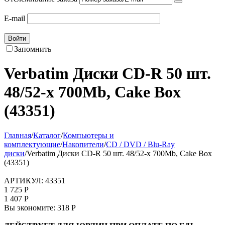
E-mail
Войти
Запомнить
Verbatim Диски CD-R 50 шт.
48/52-x 700Mb, Cake Box
(43351)
Главная
/
Каталог
/
Компьютеры и
комплектующие
/
Накопители
/
CD / DVD / Blu-Ray
диски
/
Verbatim Диски CD-R 50 шт. 48/52-x 700Mb, Cake Box
(43351)
АРТИКУЛ:
43351
1 725
Р
1 407
Р
Вы экономите:
318
Р