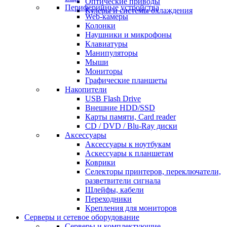
Оптические приводы
Периферийные устройства
Кулеры и системы охлаждения
Web-камеры
Колонки
Наушники и микрофоны
Клавиатуры
Манипуляторы
Мыши
Мониторы
Графические планшеты
Накопители
USB Flash Drive
Внешние HDD/SSD
Карты памяти, Card reader
CD / DVD / Blu-Ray диски
Аксессуары
Аксессуары к ноутбукам
Аскессуары к планшетам
Коврики
Селекторы принтеров, переключатели,
разветвители сигнала
Шлейфы, кабели
Переходники
Крепления для мониторов
Серверы и сетевое оборудование
Серверы и комплектующие