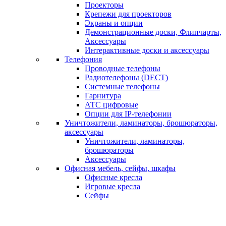
Проекторы
Крепежи для проекторов
Экраны и опции
Демонстрационные доски, Флипчарты,
Аксессуары
Интерактивные доски и аксессуары
Телефония
Проводные телефоны
Радиотелефоны (DECT)
Системные телефоны
Гарнитура
АТС цифровые
Опции для IP-телефонии
Уничтожители, ламинаторы, брошюраторы,
аксессуары
Уничтожители, ламинаторы,
брошюраторы
Аксессуары
Офисная мебель, сейфы, шкафы
Офисные кресла
Игровые кресла
Сейфы