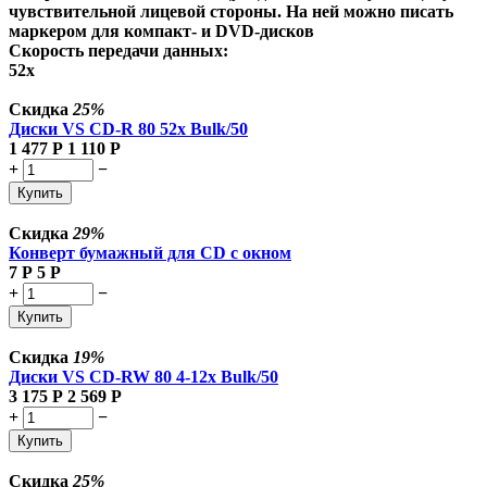
чувствительной лицевой стороны. На ней можно писать
маркером для компакт- и DVD-дисков
Скорость передачи данных:
52x
Скидка
25%
Диски VS CD-R 80 52x Bulk/50
1 477
Р
1 110
Р
+
−
Купить
Скидка
29%
Конверт бумажный для CD с окном
7
Р
5
Р
+
−
Купить
Скидка
19%
Диски VS CD-RW 80 4-12x Bulk/50
3 175
Р
2 569
Р
+
−
Купить
Скидка
25%