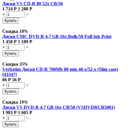
Диски VS CD-R 80 52x CB/50
1 714
Р
1 288
Р
+
−
Купить
Скидка
18%
Диски CMC DVD-R 4,7 GB 16x Bulk/50 Full Ink Print
1 458
Р
1 189
Р
+
−
Купить
Скидка
35%
Verbatim Диски CD-R 700Mb 80 min 48-х/52-х (Slim case)
[43347]
86
Р
56
Р
+
−
Купить
Скидка
19%
Диски VS DVD-R 4,7 GB 16x CB/50 (VSDVDRCB5001)
1 983
Р
1 605
Р
+
−
Купить