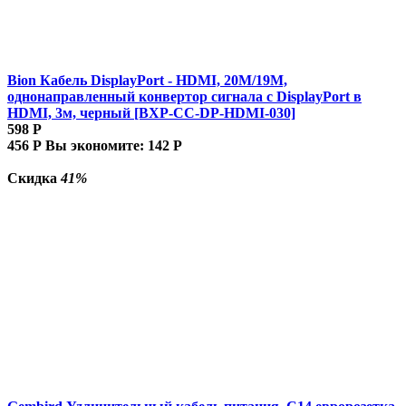
Bion Кабель DisplayPort - HDMI, 20M/19M,
однонаправленный конвертор сигнала с DisplayPort в
HDMI, 3м, черный [BXP-CC-DP-HDMI-030]
598
Р
456
Р
Вы экономите:
142
Р
Скидка
41%