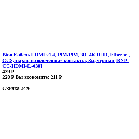
Bion Кабель HDMI v1.4, 19M/19M, 3D, 4K UHD, Ethernet,
CCS, экран, позолоченные контакты, 3м, черный [BXP-
CC-HDMI4L-030]
439
Р
228
Р
Вы экономите:
211
Р
Скидка
24%