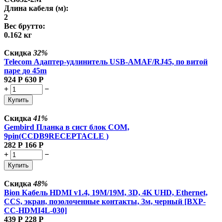
Длина кабеля (м):
2
Вес брутто:
0.162 кг
Скидка
32%
Telecom Адаптер-удлинитель USB-AMAF/RJ45, по витой
паре до 45m
924
Р
630
Р
+
−
Купить
Скидка
41%
Gembird Планка в сист блок COM,
9pin(CCDB9RECEPTACLE )
282
Р
166
Р
+
−
Купить
Скидка
48%
Bion Кабель HDMI v1.4, 19M/19M, 3D, 4K UHD, Ethernet,
CCS, экран, позолоченные контакты, 3м, черный [BXP-
CC-HDMI4L-030]
439
Р
228
Р