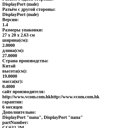
DisplayPort (male)
Разъём с другой стороны:
DisplayPort (male)
Версия:
1.4
Размеры упаковки:
27 x 20 x 2.63 см
ширина(см):
2.0000
длина(см):
27.0000
Страна производства:
Китай
высота(см):
19.0000
масса(кг):
0.4000
сайт производителя:
http://www.vcom.com.hkhttp://www.vcom.com.hk
гарантия:
6 месяцев
Дополнительно:
DisplayPort "папа", DisplayPort "папа"
partNumber:
CG632-2M