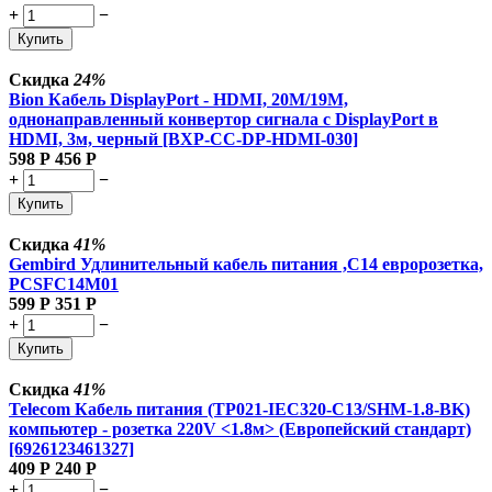
+
−
Купить
Скидка
24%
Bion Кабель DisplayPort - HDMI, 20M/19M,
однонаправленный конвертор сигнала с DisplayPort в
HDMI, 3м, черный [BXP-CC-DP-HDMI-030]
598
Р
456
Р
+
−
Купить
Скидка
41%
Gembird Удлинительный кабель питания ,C14 евророзетка,
PCSFC14M01
599
Р
351
Р
+
−
Купить
Скидка
41%
Telecom Кабель питания (TP021-IEC320-C13/SHM-1.8-BK)
компьютер - розетка 220V <1.8м> (Европейский стандарт)
[6926123461327]
409
Р
240
Р
+
−