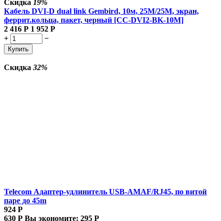
Скидка
19%
Кабель DVI-D dual link Gembird, 10м, 25M/25M, экран,
феррит.кольца, пакет, черный [CC-DVI2-BK-10M]
2 416
Р
1 952
Р
+
−
Купить
Скидка
32%
Telecom Адаптер-удлинитель USB-AMAF/RJ45, по витой
паре до 45m
924
Р
630
Р
Вы экономите:
295
Р