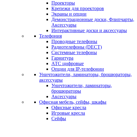
Проекторы
Крепежи для проекторов
Экраны и опции
Демонстрационные доски, Флипчарты,
Аксессуары
Интерактивные доски и аксессуары
Телефония
Проводные телефоны
Радиотелефоны (DECT)
Системные телефоны
Гарнитура
АТС цифровые
Опции для IP-телефонии
Уничтожители, ламинаторы, брошюраторы,
аксессуары
Уничтожители, ламинаторы,
брошюраторы
Аксессуары
Офисная мебель, сейфы, шкафы
Офисные кресла
Игровые кресла
Сейфы