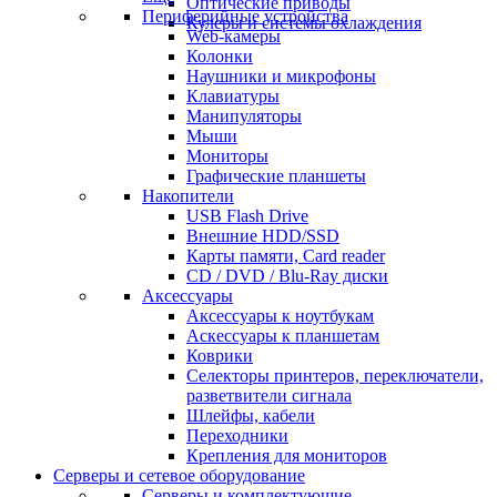
Оптические приводы
Периферийные устройства
Кулеры и системы охлаждения
Web-камеры
Колонки
Наушники и микрофоны
Клавиатуры
Манипуляторы
Мыши
Мониторы
Графические планшеты
Накопители
USB Flash Drive
Внешние HDD/SSD
Карты памяти, Card reader
CD / DVD / Blu-Ray диски
Аксессуары
Аксессуары к ноутбукам
Аскессуары к планшетам
Коврики
Селекторы принтеров, переключатели,
разветвители сигнала
Шлейфы, кабели
Переходники
Крепления для мониторов
Серверы и сетевое оборудование
Серверы и комплектующие