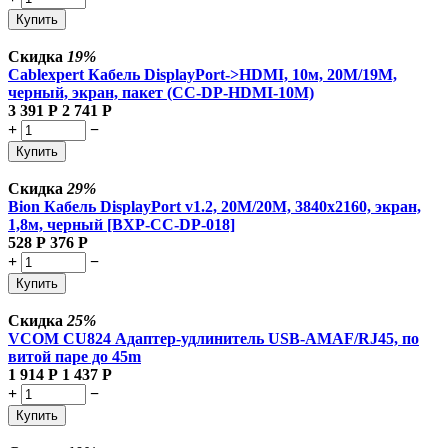
Купить
Скидка
19%
Cablexpert Кабель DisplayPort->HDMI, 10м, 20M/19M,
черный, экран, пакет (CC-DP-HDMI-10M)
3 391
Р
2 741
Р
+
−
Купить
Скидка
29%
Bion Кабель DisplayPort v1.2, 20M/20M, 3840x2160, экран,
1,8м, черный [BXP-CC-DP-018]
528
Р
376
Р
+
−
Купить
Скидка
25%
VCOM CU824 Адаптер-удлинитель USB-AMAF/RJ45, по
витой паре до 45m
1 914
Р
1 437
Р
+
−
Купить