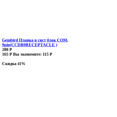
Gembird Планка в сист блок COM,
9pin(CCDB9RECEPTACLE )
280
Р
165
Р
Вы экономите:
115
Р
Скидка
41%