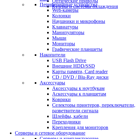
Оптические приводы
Периферийные устройства
Кулеры и системы охлаждения
Web-камеры
Колонки
Наушники и микрофоны
Клавиатуры
Манипуляторы
Мыши
Мониторы
Графические планшеты
Накопители
USB Flash Drive
Внешние HDD/SSD
Карты памяти, Card reader
CD / DVD / Blu-Ray диски
Аксессуары
Аксессуары к ноутбукам
Аскессуары к планшетам
Коврики
Селекторы принтеров, переключатели,
разветвители сигнала
Шлейфы, кабели
Переходники
Крепления для мониторов
Серверы и сетевое оборудование
Серверы и комплектующие