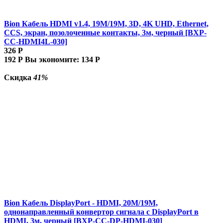
Bion Кабель HDMI v1.4, 19M/19M, 3D, 4K UHD, Ethernet,
CCS, экран, позолоченные контакты, 3м, черный [BXP-
CC-HDMI4L-030]
326
Р
192
Р
Вы экономите:
134
Р
Скидка
41%
Bion Кабель DisplayPort - HDMI, 20M/19M,
однонаправленный конвертор сигнала с DisplayPort в
HDMI, 3м, черный [BXP-CC-DP-HDMI-030]