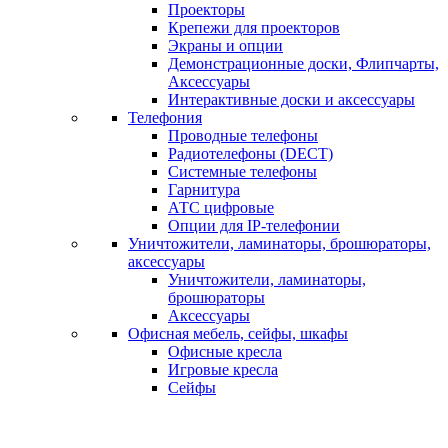
Проекторы
Крепежи для проекторов
Экраны и опции
Демонстрационные доски, Флипчарты,
Аксессуары
Интерактивные доски и аксессуары
Телефония
Проводные телефоны
Радиотелефоны (DECT)
Системные телефоны
Гарнитура
АТС цифровые
Опции для IP-телефонии
Уничтожители, ламинаторы, брошюраторы,
аксессуары
Уничтожители, ламинаторы,
брошюраторы
Аксессуары
Офисная мебель, сейфы, шкафы
Офисные кресла
Игровые кресла
Сейфы