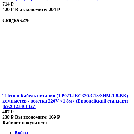
714
Р
420
Р
Вы экономите:
294
Р
Скидка
42%
Telecom Кабель питания (TP021-IEC320-C13/SHM-1.8-BK)
компьютер - розетка 220V <1.8м> (Европейский стандарт)
[6926123461327]
407
Р
238
Р
Вы экономите:
169
Р
Кабинет покупателя
Войти