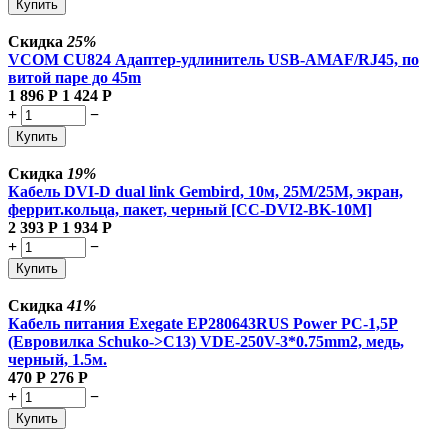
Купить
Скидка
25%
VCOM CU824 Адаптер-удлинитель USB-AMAF/RJ45, по
витой паре до 45m
1 896
Р
1 424
Р
+
−
Купить
Скидка
19%
Кабель DVI-D dual link Gembird, 10м, 25M/25M, экран,
феррит.кольца, пакет, черный [CC-DVI2-BK-10M]
2 393
Р
1 934
Р
+
−
Купить
Скидка
41%
Кабель питания Exegate EP280643RUS Power PC-1,5P
(Евровилка Schuko->С13) VDE-250V-3*0.75mm2, медь,
черный, 1.5м.
470
Р
276
Р
+
−
Купить