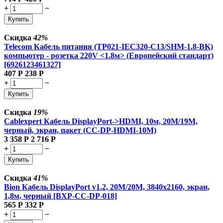
+
−
Купить
Скидка
42%
Telecom Кабель питания (TP021-IEC320-C13/SHM-1.8-BK)
компьютер - розетка 220V <1.8м> (Европейский стандарт)
[6926123461327]
407
Р
238
Р
+
−
Купить
Скидка
19%
Cablexpert Кабель DisplayPort->HDMI, 10м, 20M/19M,
черный, экран, пакет (CC-DP-HDMI-10M)
3 358
Р
2 716
Р
+
−
Купить
Скидка
41%
Bion Кабель DisplayPort v1.2, 20M/20M, 3840x2160, экран,
1,8м, черный [BXP-CC-DP-018]
565
Р
332
Р
+
−