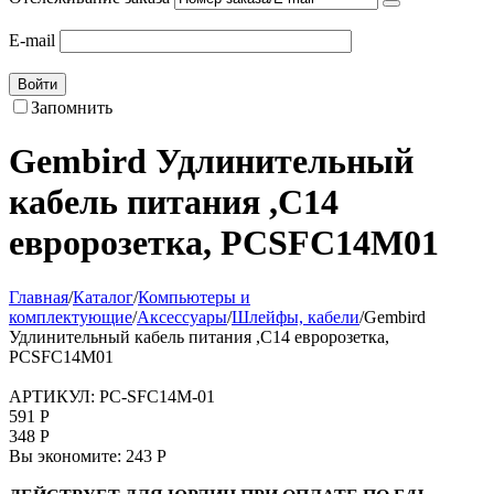
E-mail
Войти
Запомнить
Gembird Удлинительный
кабель питания ,C14
евророзетка, PCSFC14M01
Главная
/
Каталог
/
Компьютеры и
комплектующие
/
Аксессуары
/
Шлейфы, кабели
/
Gembird
Удлинительный кабель питания ,C14 евророзетка,
PCSFC14M01
АРТИКУЛ:
PC-SFC14M-01
591
Р
348
Р
Вы экономите:
243
Р