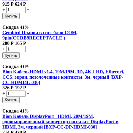
915
Р
624
Р
+
−
Купить
Скидка
41%
Gembird Планка в сист блок COM,
9pin(CCDB9RECEPTACLE )
280
Р
165
Р
+
−
Купить
Скидка
41%
Bion Кабель HDMI v1.4, 19M/19M, 3D, 4K UHD, Ethernet,
CCS, экран, позолоченные контакты, 3м, черный [BXP-
CC-HDMI4L-030]
326
Р
192
Р
+
−
Купить
Скидка
41%
Bion Кабель DisplayPort - HDMI, 20M/19M,
однонаправленный конвертор сигнала с DisplayPort в
HDMI, 3м, черный [BXP-CC-DP-HDMI-030]
714
Р
420
Р